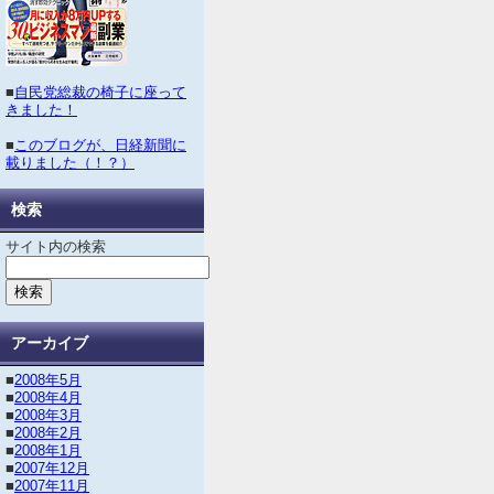
■
自民党総裁の椅子に座って
きました！
■
このブログが、日経新聞に
載りました（！？）
検索
サイト内の検索
アーカイブ
■
2008年5月
■
2008年4月
■
2008年3月
■
2008年2月
■
2008年1月
■
2007年12月
■
2007年11月