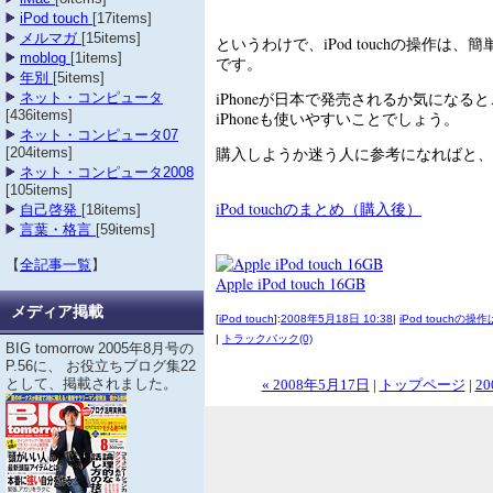
iPod touch
[17items]
メルマガ
[15items]
というわけで、iPod touchの操作は
moblog
[1items]
です。
年別
[5items]
iPhoneが日本で発売されるか気になる
ネット・コンピュータ
[436items]
iPhoneも使いやすいことでしょう。
ネット・コンピュータ07
購入しようか迷う人に参考になればと、
[204items]
ネット・コンピュータ2008
[105items]
iPod touchのまとめ（購入後）
自己啓発
[18items]
言葉・格言
[59items]
【
全記事一覧
】
Apple iPod touch 16GB
メディア掲載
[
iPod touch
]:
2008年5月18日 10:38
|
iPod touchの
|
トラックバック(0)
BIG tomorrow 2005年8月号の
P.56に、 お役立ちブログ集22
として、掲載されました。
« 2008年5月17日
|
トップページ
|
20