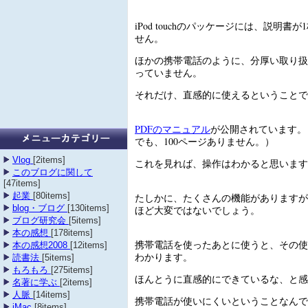
iPod touchのパッケージには、説明書
せん。
ほかの携帯電話のように、分厚い取り扱
っていません。
それだけ、直感的に使えるということで
PDFのマニュアル
が公開されています。
でも、100ページありません。）
Vlog
[2items]
これを見れば、操作はわかると思います
このブログに関して
[47items]
起業
[80items]
たしかに、たくさんの機能がありますが
blog・ブログ
[130items]
ほど大変ではないでしょう。
ブログ研究会
[5items]
本の感想
[178items]
携帯電話を使ったあとに使うと、その使
本の感想2008
[12items]
わかります。
読書法
[5items]
もろもろ
[275items]
ほんとうに直感的にできているな、と感
名著に学ぶ
[2items]
人脈
[14items]
携帯電話が使いにくいということなんで
iMac
[8items]