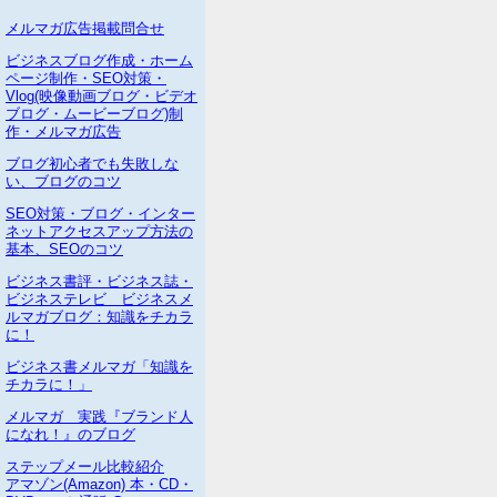
メルマガ広告掲載問合せ
ビジネスブログ作成・ホーム
ページ制作・SEO対策・
Vlog(映像動画ブログ・ビデオ
ブログ・ムービーブログ)制
作・メルマガ広告
ブログ初心者でも失敗しな
い、ブログのコツ
SEO対策・ブログ・インター
ネットアクセスアップ方法の
基本、SEOのコツ
ビジネス書評・ビジネス誌・
ビジネステレビ ビジネスメ
ルマガブログ：知識をチカラ
に！
ビジネス書メルマガ「知識を
チカラに！」
メルマガ 実践『ブランド人
になれ！』のブログ
ステップメール比較紹介
アマゾン(Amazon) 本・CD・