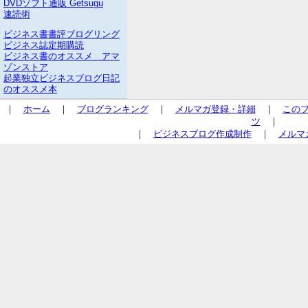
DVDソフト通販 Getsugu
速読術
ビジネス書書評ブログリング
ビジネス誌定期購読
ビジネス書のオススメ アマ
ゾンストア
起業独立ビジネスブログ日記
のオススメ本
｜
ホーム
｜
ブログランキング
｜
メルマガ登録・詳細
｜
この
ツ
｜
｜
ビジネスブログ作成制作
｜
メルマ