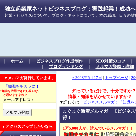
独立起業家ネットビジネスブログ：実践起業！成功への
起業・ビジネスについて。ブログ・ネットについて。本の感想。日々の雑
｜
ホーム
｜
ビジネスブログ作成制作
｜
SEO対策のコツ
｜
ブログランキング
｜
メルマガ登録・詳細
▼メルマガ発行しています。
« 2008年5月17日
|
トップページ
|
20
「知識をチカラに！」
知っているだけで、十分ですか？
↑知識を活用できたら良いな、
と思いますよね？
情報・知識を活かせていますか？
メールアドレス：
▼詳しくは→
ビジネスメルマガ：「知識を
まぐまぐ新着メルマガ 【ビジネス
得！
▼アクセスアップしたいなら
1万5,000人が、読んでいるメルマガ！！