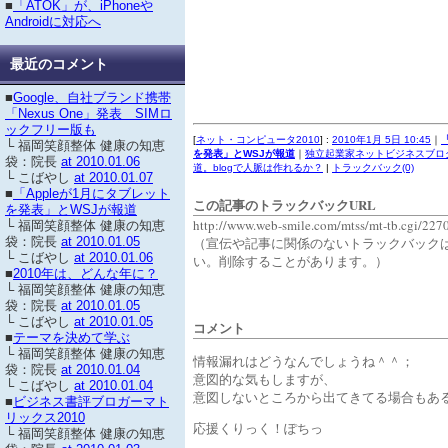
■
「ATOK」が、iPhoneや
Androidに対応へ
最近のコメント
■
Google、自社ブランド携帯
「Nexus One」発表 SIMロ
ックフリー版も
[
ネット・コンピュータ2010
] :
2010年1月 5日 10:45
｜
└ 福岡笑顔整体 健康の知恵
を発表」とWSJが報道
｜
独立起業家ネットビジネスブロ
袋：院長
at 2010.01.06
道。blogで人脈は作れるか？
|
トラックバック(0)
└ こばやし
at 2010.01.07
■
「Appleが1月にタブレット
この記事のトラックバックURL
を発表」とWSJが報道
http://www.web-smile.com/mtss/mt-tb.cgi/227
└ 福岡笑顔整体 健康の知恵
（宣伝や記事に関係のないトラックバック
袋：院長
at 2010.01.05
└ こばやし
at 2010.01.06
い。削除することがあります。）
■
2010年は、どんな年に？
└ 福岡笑顔整体 健康の知恵
袋：院長
at 2010.01.05
└ こばやし
at 2010.01.05
コメント
■
テーマを決めて学ぶ
└ 福岡笑顔整体 健康の知恵
情報漏れはどうなんでしょうね＾＾；
袋：院長
at 2010.01.04
意図的な気もしますが、
└ こばやし
at 2010.01.04
意図しないところから出てきてる場合もあ
■
ビジネス書評ブロガーマト
リックス2010
応援くりっく！ぽちっ
└ 福岡笑顔整体 健康の知恵