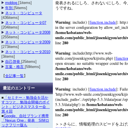
発表されるにしろ、されないにしろ、今
moblog
[1items]
うですね。
年別
[5items]
ネット・コンピュータ
[436items]
Warning
: include() [
function.include
]: http
ネット・コンピュータ07
in the server configuration by allow_url_inc
[204items]
/home/kobatano/web-
ネット・コンピュータ2008
smile.com/public_html/jissenkigyou/archi
[255items]
280
line
ネット・コンピュータ2009
[273items]
ネット・コンピュータ2010
Warning
: include(http://www.web-
[3items]
smile.com/jissenkigyou/kijisita.php) [
functio
自己啓発
[25items]
open stream: no suitable wrapper could be f
言葉・格言
[59items]
/home/kobatano/web-
smile.com/public_html/jissenkigyou/archi
【
全記事一覧
】
280
line
最近のエントリー
Warning
: include() [
function.include
]: Fail
'http://www.web-smile.com/jissenkigyou/kijisi
■
「セミナー・勉強会を活か
(include_path='.:/opt/php-5.3.3/data/pear:/op
すコツと、勉強会開催のポイ
/home/kobatano/web-
5.3.3/data/php') in
ント」ビジネスマスター会
smile.com/public_html/jissenkigyou/archi
第４回
280
line
■
Google、自社ブランド携帯
「Nexus One」発表 SIMロ
＞＞さらに、情報処理のスピードを上
ックフリー版も