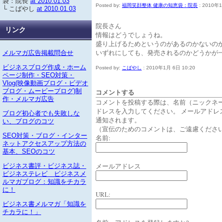
袋：院長
at 2010.01.03
Posted by:
福岡笑顔整体 健康の知恵袋：院長
: 2010年1
└ こばやし
at 2010.01.03
院長さん
リンク
情報はどうでしょうね。
盛り上げるためというのがあるのかないの
いずれにしても、発売されるのかどうかが
メルマガ広告掲載問合せ
ビジネスブログ作成・ホーム
Posted by:
こばやし
: 2010年1月 6日 10:20
ページ制作・SEO対策・
Vlog(映像動画ブログ・ビデオ
コメントする
ブログ・ムービーブログ)制
作・メルマガ広告
コメントを投稿する際は、名前（ニックネ
ドレスを入力してください。 メールアドレ
ブログ初心者でも失敗しな
通知されます。
い、ブログのコツ
（宣伝のためのコメントは、ご遠慮くださ
SEO対策・ブログ・インター
名前:
ネットアクセスアップ方法の
基本、SEOのコツ
メールアドレス
ビジネス書評・ビジネス誌・
ビジネステレビ ビジネスメ
ルマガブログ：知識をチカラ
に！
URL:
ビジネス書メルマガ「知識を
チカラに！」