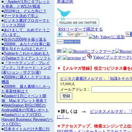
単速読術
■
「Appleが1月にタブレット
を発表」とWSJが報道
■
2010年は、どんな年に？
■
テーマを決めて学ぶ
■
ビジネス書評ブロガーマト
リックス2010
RSSリーダーで購読する
■
あけまして、おめでとうご
ざいます。
■
自分の2009年を振り返る
■
2009年、あなたの仕事に影
響を与えたものはこれだ！
■
Twitterをこれから始める人
Yahoo!ブックマー
のTwitterクライアントソフト
■
『マーケティング・プレイ
▼【メルマガ登録】役立つビジネス書を
ブック』リチャード・トング
(著)ジョン・ザグラ(著)
■
2009年に購入したデジタル
ビジネス書書評メルマガ：「知識をチカ
機器
15,000人
■
2009年、最も素晴らしかっ
メールアドレス：
た革新技術は？
■
Appleが1月にイベント開
催 Macタブレット発表？
■
WebStation BIGLOBEの
Android端末の写真レポート
▼詳しくは →
ビジネスメルマガ：「
■
AppleのジョブズCEO、
に！」
Harvard Business Reviewのベ
ストCEOに
▼アクセスアップ、検索エンジンで上位
■
日本タイトルだけ大賞に行
SEO対策・インターネットアクセスア