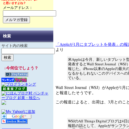
と思いますよね？
メールアドレス：
検索
「Appleが1月にタブレットを発表」の報
サイト内の検索
より
米Appleは今月、新しいタブレット
発表するとWall Street Journal（W
↓今何位でしょう？
報じた。iPhone以来のAppleの最
なるかもしれないこのデバイスへの
ている。
Wall Street Journal（WSJ）がApp
と報道したそうです。
この報道によると、出荷は、3月とのこ
WSJのAll Things Digitalブログ
報筋の話として、Appleがサンフラ