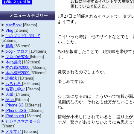
27日に開催するイベントで大規模
画していると伝えた。
1月27日に開催されるイベントで、タブ
ようです。
MacBook
[8items]
Vlog
[2items]
こういった噂は、他のサイトなどでも、
このブログに関して
[51items]
いました。
起業
[86items]
WSJが報道したことで、現実味を帯びて
blog・ブログ
[134items]
す。
ブログ研究会
[5items]
本の感想
[182items]
本の感想2008
[40items]
発表されるのでしょうか。
本の感想2009
[39items]
読書法
[10items]
楽しみですね。
もろもろ
[302items]
名著に学ぶ
[2items]
人脈
[14items]
少し気になるのは、こうやって情報が漏
iMac
[9items]
意図的なのか、それとも仕方がないこと
iPhone 3G
[33items]
ね。
iPhone 3GS
[10items]
情報が小出しにされていると、盛り上が
iPod touch
[18items]
すが、驚きがあまりないようにも思えま
ビジネスマスター会
[3items]
メルマガ
[16items]