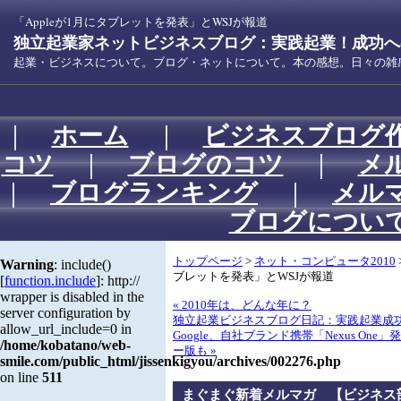
「Appleが1月にタブレットを発表」とWSJが報道
独立起業家ネットビジネスブログ：実践起業！成功への
起業・ビジネスについて。ブログ・ネットについて。本の感想。日々の雑
｜
ホーム
｜
ビジネスブログ
コツ
｜
ブログのコツ
｜
メ
｜
ブログランキング
｜
メル
ブログについ
トップページ
>
ネット・コンピュータ2010
Warning
: include()
ブレットを発表」とWSJが報道
[
function.include
]: http://
wrapper is disabled in the
« 2010年は、どんな年に？
server configuration by
独立起業ビジネスブログ日記：実践起業成
allow_url_include=0 in
Google、自社ブランド携帯「Nexus One
/home/kobatano/web-
ー版も »
smile.com/public_html/jissenkigyou/archives/002276.php
on line
511
まぐまぐ新着メルマガ 【ビジネス