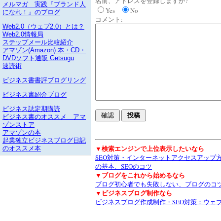
名前、アドレスを登録しますか?
メルマガ 実践『ブランド人
Yes
No
になれ！』のブログ
コメント:
Web2.0（ウェブ2.0）とは？
Web2.0情報局
ステップメール比較紹介
アマゾン(Amazon) 本・CD・
DVDソフト通販 Getsugu
速読術
ビジネス書書評ブログリング
ビジネス書紹介ブログ
ビジネス誌定期購読
ビジネス書のオススメ アマ
ゾンストア
アマゾンの本
起業独立ビジネスブログ日記
▼検索エンジンで上位表示したいなら
のオススメ本
SEO対策・インターネットアクセスアップ
の基本、SEOのコツ
▼ブログをこれから始めるなら
ブログ初心者でも失敗しない、ブログのコ
▼ビジネスブログ制作なら
ビジネスブログ作成制作・SEO対策：ウェ