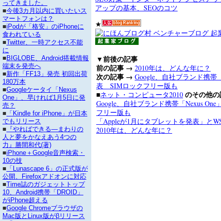
ってきました。
アップの基本、SEOのコツ
■
今後3カ月以内に買いたいス
マートフォンは？
★
■
iPodが「格安」のiPhoneに
食われている
■
Twitter、一時アクセス不能
に
▼前後の記事
■
BIGLOBE、Android搭載情報
端末を発売へ
前の記事 →
2010年は、どんな年に？
■
新作「FF13」発売 初回出荷
次の記事 →
Google、自社ブランド携帯「N
180万本
表 SIMロックフリー版も
■
Googleケータイ「Nexus
■
のその他の
ネット・コンピュータ2010
One」、早ければ1月5日に発
Google、自社ブランド携帯「Nexus On
売？
フリー版も
■
「Kindle for iPhone」が日本
「Appleが1月にタブレットを発表」とW
でもリリース
2010年は、どんな年に？
■
『やればできる―まわりの
人と夢をかなえあう4つの
力』勝間和代(著)
■
iPhone＋Google音声検索・
10の技
■
「Lunascape 6」の正式版が
公開、Firefoxアドオンに対応
■
Time誌のガジェットトップ
10、Android携帯「DROID」
がiPhone超える
■
Google Chromeブラウザの
Mac版とLinux版がβリリース