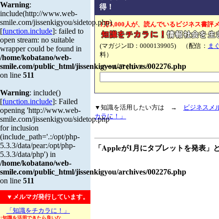
Warning
:
得！
include(http://www.web-
smile.com/jissenkigyou/sidetop.php)
1万5,000人が、読んでいるビジネス書評
[
function.include
]: failed to
open stream: no suitable
(マガジンID：0000139905) （配信：
ま
wrapper could be found in
料）
/home/kobatano/web-
smile.com/public_html/jissenkigyou/archives/002276.php
メールアドレス：
on line
511
Warning
: include()
[
function.include
]: Failed
▼知識を活用したい方は →
ビジネスメ
opening 'http://www.web-
カラに！」
smile.com/jissenkigyou/sidetop.php'
for inclusion
(include_path='.:/opt/php-
5.3.3/data/pear:/opt/php-
「Appleが1月にタブレットを発表」
5.3.3/data/php') in
/home/kobatano/web-
smile.com/public_html/jissenkigyou/archives/002276.php
on line
511
▼メルマガ発行しています。
「知識をチカラに！」
↑知識を活用できたら良いな、