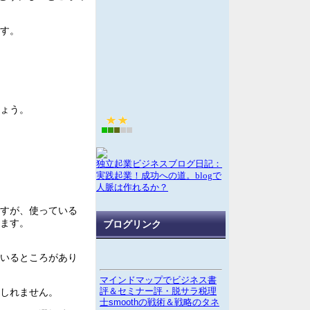
す。
ょう。
。
独立起業ビジネスブログ日記：
実践起業！成功への道。blogで
人脈は作れるか？
すが、使っている
ます。
ブログリンク
いるところがあり
マインドマップでビジネス書
しれません。
評＆セミナー評・脱サラ税理
士smoothの戦術＆戦略のタネ