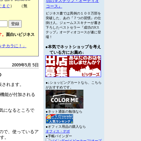
功の９ステップ・オーディオ
ぐまぐ
） （無
コース』
ビジネス書では異例の１００万部を
突破した、あの『７つの習慣』の仕
掛け人。ジェームススキナーが書き
下ろしたベストセラー『成功の9ス
テップ』オーディオコースが遂に登
す。
面白いビジネス
場！
をチカラに！」
●本気でネットショップを考え
ている方にお薦め↓
2009年5月 5日
の
●↓ショッピングカートなら、こちら
に発表されます。
がおすすめです。
機能が付加される
、気になるところで
●ネット通販の勉強なら
●オフィス用品の購入なら
るので、使っているア
オフィス・デポ
す。
●手帳バインダー