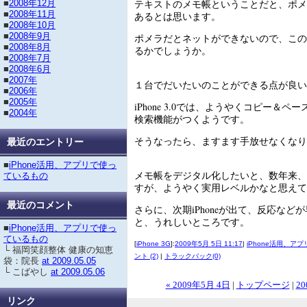
テキストのメモ帳ということだと、ポメ
■
2008年12月
■
2008年11月
あるとは思います。
■
2008年10月
■
2008年9月
ポメラだとネットができないので、この
■
2008年8月
るかでしょうか。
■
2008年7月
■
2008年6月
■
2007年
１台でだいたいのことができる点が良い
■
2006年
■
2005年
iPhone 3.0では、ようやくコピー＆ペース
■
2004年
検索機能がつくようです。
そうなったら、ますます手放せなくなり
最近のエントリー
■
iPhone活用、アプリで使っ
メモ帳をデジタル化したいと、数年来、
ているもの
すが、ようやく実用レベルかなと思えて
最近のコメント
さらに、次期iPhoneが出て、反応など
と、うれしいところです。
■
iPhone活用、アプリで使っ
ているもの
[
iPhone 3G
]:
2009年5月 5日 11:17
|
iPhone活用、ア
└ 福岡笑顔整体 健康の知恵
ント (2)
|
トラックバック(0)
袋：院長
at 2009.05.05
└ こばやし
at 2009.05.06
« 2009年5月 4日
|
トップページ
|
20
リンク