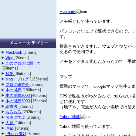
Evernote
メモ帳として使っています。
パソコンとウェブで連携できるので、す
す。
横書きもできますし、ウェブとつながっ
えるので便利です。
MacBook
[7items]
Vlog
[2items]
メモをデジタル化したかったので、手放
このブログに関して
[50items]
起業
[85items]
マップ
blog・ブログ
[133items]
ブログ研究会
[5items]
標準のマップで、Googleマップを使え
本の感想
[180items]
GPSで現在地がわかるので、知らない
本の感想2008
[40items]
どに便利です。
本の感想2009
[15items]
（地下や、電波が入らない場所では使え
読書法
[7items]
もろもろ
[292items]
Yahoo!地図
名著に学ぶ
[2items]
人脈
[14items]
Yahoo!地図も使っています。
iMac
[8items]
iPhone 3G
[28items]
こちらのほうがマップより詳しいかもし