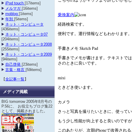
iPod touch
[17items]
メルマガ
[16items]
moblog
[1items]
乗換案内
年別
[5items]
経路検索です。
ネット・コンピュータ
[436items]
便利です。運行情報などもわかります。
ネット・コンピュータ07
[204items]
ネット・コンピュータ2008
手書きメモ Sketch Pad
[255items]
ネット・コンピュータ2009
手書きでメモが書けます。テキストでは
[94items]
さのときに良いです。
自己啓発
[23items]
言葉・格言
[59items]
mixi
【
全記事一覧
】
ときどき使います。
メディア掲載
カメラ
BIG tomorrow 2005年8月号の
P.56に、 お役立ちブログ集22
さっと写真を撮りたいときに、使ってい
として、掲載されました。
もう少し性能が向上すると良いのですが
このあたりが、次期iPhoneで改善され