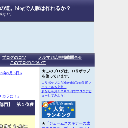
道。blogで人脈は作れるか？
感など。
｜
ブログのコツ
｜
メルマガ広告掲載問合せ
｜
｜
このブログについて
｜
★このブログは、ロリポップ
09年5月 6日 »
を使っています。
ロリポップならMovableType設置マ
ニュアルも充実。
あなたも月々２６３円でブログデビ
ューしてみよう！！
チカラに！」
部門】 第１位獲
★
『ジェームススキナーの成