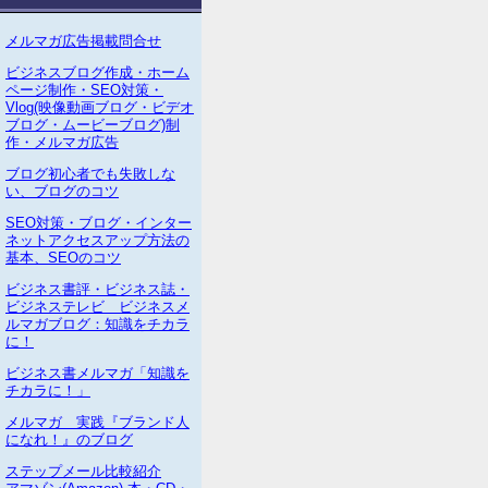
メルマガ広告掲載問合せ
ビジネスブログ作成・ホーム
ページ制作・SEO対策・
Vlog(映像動画ブログ・ビデオ
ブログ・ムービーブログ)制
作・メルマガ広告
ブログ初心者でも失敗しな
い、ブログのコツ
SEO対策・ブログ・インター
ネットアクセスアップ方法の
基本、SEOのコツ
ビジネス書評・ビジネス誌・
ビジネステレビ ビジネスメ
ルマガブログ：知識をチカラ
に！
ビジネス書メルマガ「知識を
チカラに！」
メルマガ 実践『ブランド人
になれ！』のブログ
ステップメール比較紹介