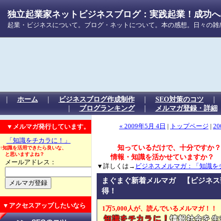
独立起業家ネットビジネスブログ：実践起業！成功への
起業・ビジネスについて。ブログ・ネットについて。本の感想。日々の雑
｜
ホーム
｜
ビジネスブログ作成制作
｜
SEO対策のコツ
｜
ブログランキング
｜
メルマガ登録・詳細
▼メルマガ発行しています。
« 2009年5月 4日
|
トップページ
|
20
「知識をチカラに！」
知っているだけで、十分ですか？
↑知識を活用できたら良いな、
と思いますよね？
情報・知識を活かせていますか？
メールアドレス：
▼詳しくは→
ビジネスメルマガ：「知識を
まぐまぐ新着メルマガ 【ビジネス
得！
▼アクセスアップしたいなら
1万5,000人が、読んでいるメルマガ！！