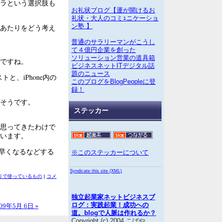
ラという選択肢も
お礼状ブログ【運が開けるお
礼状・大人のコミｭニケーショ
ン塾 】
あたりをどう考え
普通のサラリーマンがこうし
て４億円企業を創った
ソリューション営業の道具箱
ですね。
ビジネスネットITデジタル話
題のニュース
トと、iPhone内の
このブログをBlogPeopleに登
録！
そうです。
ステッカー
思ってきたわけで
います。
が早くなるなどする
※このステッカーについて
Syndicate this site (XML)
プリで使っているもの
|
コメ
独立起業家ネットビジネスブ
ログ：実践起業！成功への
09年5月 6日 »
道。blogで人脈は作れるか？
Copyright (c) 2004 こばや