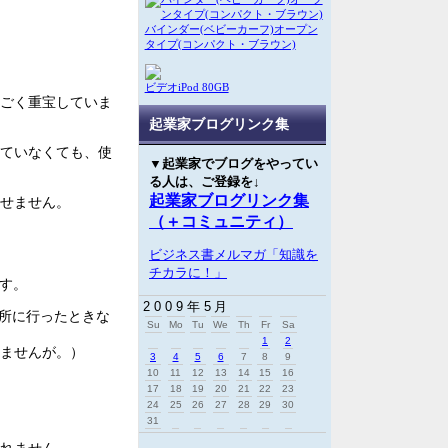
バインダー(ベビーカーフ)オープン
タイプ(コンパクト・ブラウン)
ビデオiPod 80GB
ごく重宝していま
起業家ブログリンク集
ていなくても、使
▼起業家でブログをやってい
る人は、ご登録を↓
せません。
起業家ブログリンク集
（＋コミュニティ）
ビジネス書メルマガ「知識を
チカラに！」
ます。
2009年5月
場所に行ったときな
Su
Mo
Tu
We
Th
Fr
Sa
1
2
ませんが。）
3
4
5
6
7
8
9
10
11
12
13
14
15
16
17
18
19
20
21
22
23
24
25
26
27
28
29
30
31
れません。