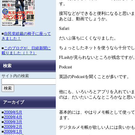
す。
接写などができると便利になると思いま
あとは、動画でしょうか。
Safari
■
自民党総裁の椅子に座って
だいぶ落ちにくくなりました。
きました！
ちょっとしたネットを使うなら十分でし
■
このブログが、日経新聞に
載りました（！？）
FLashが見られないところが残念ですが
検索
Podcast
サイト内の検索
英語のPodcastを聞くことが多いです。
他にも、いろいろとアプリを入れていま
のは、だいたいこんなところかなと思い
アーカイブ
基本的には、やはりメモ帳として使って
■
2009年5月
ます。
■
2009年4月
■
2009年3月
デジタルメモ帳が欲しい人には良いかも
■
2009年2月
■
2009年1月