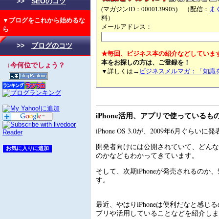
>>
SEOのコツ
(マガジンID：0000139905) （配信：
ま
料）
▼ブログをこれから始めるな
メールアドレス：
ら
>>
ブログのコツ
★毎回、ビジネス本の紹介などしていま
本をお探しの方は、ご登録を！
↓今何位でしょう？
▼詳しくは→
ビジネスメルマガ：「知識
iPhone活用、アプリで使っているも
iPhone OS 3.0が、2009年6月ぐらい
開発者向けには公開されていて、どんな
のかなどもわかってきています。
そして、次期iPhoneが発売されるのか
す。
最近、やはりiPhoneは便利だなと感じ
プリや活用していることなどを紹介しま