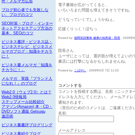
作・メルマガ広告
電子書籍が広がってくると、
いろいろまた問題も増えてきそうですね。
ブログ初心者でも失敗しな
い、ブログのコツ
どうなっていくでしょうかねぇ。
SEO対策・ブログ・インター
応援くりっく！ぽちっ
ネットアクセスアップ方法の
基本、SEOのコツ
Posted by:
福岡笑顔整体 健康の知恵袋：院長
: 2009年6
ビジネス書評・ビジネス誌・
ビジネステレビ ビジネスメ
院長さん
ルマガブログ：知識をチカラ
ユーザにとっては、選択肢が増えてよいの
に！
書店には打撃になるかもしれませんね。
ビジネス書メルマガ「知識を
チカラに！」
Posted by:
こばやし
: 2009年6月 7日 11:03
メルマガ 実践『ブランド人
になれ！』のブログ
コメントする
コメントを投稿する際は、名前（ニックネ
Web2.0（ウェブ2.0）とは？
ドレスを入力してください。 メールアドレ
Web2.0情報局
通知されます。
ステップメール比較紹介
アマゾン(Amazon) 本・CD・
（宣伝のためのコメントは、ご遠慮くださ
DVDソフト通販 Getsugu
名前:
速読術
ビジネス書書評ブログリング
メールアドレス
ビジネス書紹介ブログ