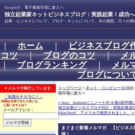
Googleが、電子書籍市場に参入へ
独立起業家ネットビジネスブログ：実践起業！成功への
起業・ビジネスについて。ブログ・ネットについて。本の感想。日々の雑
｜
ホーム
｜
ビジネスブログ
コツ
｜
ブログのコツ
｜
メ
｜
ブログランキング
｜
メル
ブログについ
▼メルマガ発行しています。
トップページ
>
ネット・コンピュータ2009
籍市場に参入へ
「知識をチカラに！」
↑知識を活用できたら良いな、
« Acer、AndroidミニノートPCを第3四半
と思いますよね？
独立起業ビジネスブログ日記：実践起業成
メールアドレス：
Palm Preが、アメリカで発売されました。 »
まぐまぐ新着メルマガ 【ビジネス
得！