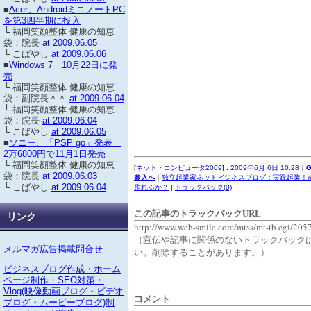
■
Acer、AndroidミニノートPC
を第3四半期に投入
└ 福岡笑顔整体 健康の知恵
袋：院長
at 2009.06.05
└ こばやし
at 2009.06.06
■
Windows 7 10月22日に発
売
└ 福岡笑顔整体 健康の知恵
袋：副院長＾＾
at 2009.06.04
└ 福岡笑顔整体 健康の知恵
袋：院長
at 2009.06.04
└ こばやし
at 2009.06.05
■
ソニー、「PSP go」発表
2万6800円で11月1日発売
└ 福岡笑顔整体 健康の知恵
[
ネット・コンピュータ2009
] :
2009年6月 6日 10:28
｜
袋：院長
at 2009.06.03
参入へ
｜
独立起業家ネットビジネスブログ：実践起業！成
└ こばやし
at 2009.06.04
作れるか？
|
トラックバック(0)
この記事のトラックバックURL
リンク
http://www.web-smile.com/mtss/mt-tb.cgi/205
（宣伝や記事に関係のないトラックバック
メルマガ広告掲載問合せ
い。削除することがあります。）
ビジネスブログ作成・ホーム
ページ制作・SEO対策・
Vlog(映像動画ブログ・ビデオ
コメント
ブログ・ムービーブログ)制