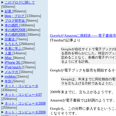
このブログに関して
[50items]
起業
[85items]
blog・ブログ
[133items]
ブログ研究会
[5items]
本の感想
[180items]
本の感想2008
[40items]
本の感想2009
[18items]
GoogleがAmazonに挑戦状――電子書
読書法
[7items]
ITmediaの記事より
もろもろ
[294items]
Googleが自社サイトで電子ブック
名著に学ぶ
[2items]
る意向を明らかにした。特定のブッ
人脈
[14items]
定めることなく、各種の電子デバイ
iMac
[9items]
るようにする計画。
iPhone 3G
[29items]
iPod touch
[17items]
Googleが電子ブックを販売を開始する
メルマガ
[16items]
moblog
[1items]
Googleは、年末までに同社独自の
年別
[5items]
ラを立ち上げる方針であるようだ。
ネット・コンピュータ
[436items]
2009年末までに、立ち上がるようです。
ネット・コンピュータ07
[204items]
Amazonが電子書籍では好調のようです
ネット・コンピュータ2008
[255items]
Googleも、この分野に参入するという
ネット・コンピュータ2009
くなりそうです。