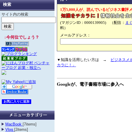
検索
1万5,000人が、読んでいるビジネス書評
サイト内の検索
(マガジンID：0000139905) （配信：
ま
料）
メールアドレス：
↓今何位でしょう？
▼知識を活用したい方は →
ビジネスメ
カラに！」
Googleが、電子書籍市場に参入へ
MacBook
[7items]
Vlog
[2items]