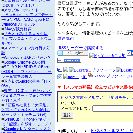
■
山田真哉7:59トークショー
書店は書店で、良い点があるので、なく
に参加してきました。
のですが、もし電子書籍市場が本格的に
■
アップル、ホワイト
ら、苦戦してしまうのではないか。
「MacBook」をアップデート
■
VGN-P50、VAIO type Pに、
そんな気がしています。
Windows XPモデル
■
iMacが販売好調
＞＞さらに、情報処理のスピードを上
■
『天才!成功する人々の法
単速読術
則』マルコム・グラッドウェ
ル(著)
RSSリーダーで購読する
■
スマートフォン売れ行き好
調
■
Windows 7はXPより速い？
■
Google Chrome 2.0公開
■
SOLAR HYBRID SoftBank
936SH。ソフトバンク、ソー
Yahoo!ブックマー
ラー充電携帯投入
■
国内初のAndroid携帯「HT-
03A」
▼【メルマガ登録】役立つビジネス書を
■
東芝「TG01」・自分らしく
使えるスマートフォンで世界
ビジネス書書評メルマガ：「知識をチカ
を狙う東芝
15,000人
■
『顧客も社員も「大満足」
メールアドレス：
と言ってくれる5つの原則』
ジャック・ミッチェル(著)
■
GrindCut・iPhoneでネット
に「記憶」を残すメモアプリ
■
Googleカレンダーにタスク
▼詳しくは →
ビジネスメルマガ：「