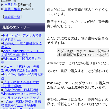
[119items]
自己啓発
[23items]
個人的には、電子書籍が購入しやすくな
言葉・格言
[59items]
っています。
【
全記事一覧
】
場所をとらないので、この点が、電子書
良い点でしょう。
最近のエントリー
■
Palm Preが、アメリカで発
ただ、気になるのは、電子書籍が広まる
売されました。
そうですね。
■
Googleが、電子書籍市場に
参入へ
ベゾス氏はこれまで、Kindle関連
■
Acer、AndroidミニノートPC
社の書籍関連収入の35％に上ると述
を第3四半期に投入
■
Windows 7 10月22日に発
Amazonでは、これだけの割り合いにな
売
■
ソニー、「PSP go」発表
その分、書店で購入することが減るので
2万6800円で11月1日発売
■
PSP Go、新型PSPの噂と動
画
■
『任天堂 驚きを生む方程
PSP Goが、ゲームのダウンロード購入
式』井上理(著)
ム販売店が、売上減を懸念しています。
■
「My Phone」日本語β版
Windowsケータイのデータを
オンラインでバックアップ
デジタルデータになると、物理的なもの
■
「Aino」PS3と連係する携
店は、苦戦をしいられるのではないでし
帯電話をソニエリが発表