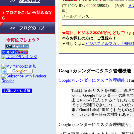
>>
SEOのコツ
(マガジンID：0000139905) （配信：
ま
料）
▼ブログをこれから始めるな
メールアドレス：
ら
>>
ブログのコツ
★毎回、ビジネス本の紹介などしていま
本をお探しの方は、ご登録を！
↓今何位でしょう？
▼詳しくは→
ビジネスメルマガ：「知識
Googleカレンダーにタスク管理機能
Googleカレンダーにタスク管理機能
IT
TaskはTo-doリストを作成し、管
ット。Googleカレンダーへの統合
上にTo-doを記入できるようにな
ではまだ利用できない）。このガジ
末にGmail Labsに追加されたもの
が、カレンダー特有の機能もある。
Googleカレンダーにタスク管理機能が
（日本語版ではまだのようです。英語版