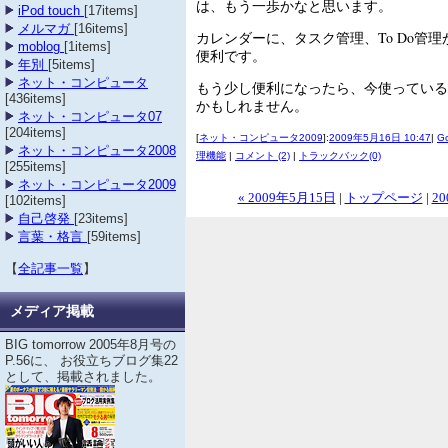
は、もう一歩かなと思います。
iPod touch
[17items]
メルマガ
[16items]
カレンダーに、タスク管理、To Do管
moblog
[1items]
便利です。
年別
[5items]
ネット・コンピュータ
もう少し便利になったら、今使っている
[436items]
かもしれません。
ネット・コンピュータ07
[204items]
[
ネット・コンピュータ2009
]:
2009年5月16日 10:47
|
G
ネット・コンピュータ2008
理機能
|
コメント (2)
|
トラックバック(0)
[255items]
ネット・コンピュータ2009
« 2009年5月15日
|
トップページ
|
20
[102items]
自己啓発
[23items]
言葉・格言
[59items]
【
全記事一覧
】
メディア掲載
BIG tomorrow 2005年8月号の
P.56に、 お役立ちブログ集22
として、掲載されました。