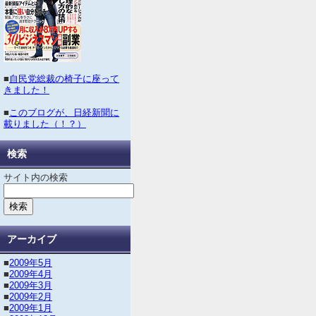
■
自民党総裁の椅子に座って
きました！
■
このブログが、日経新聞に
載りました（！？）
検索
サイト内の検索
アーカイブ
■
2009年5月
■
2009年4月
■
2009年3月
■
2009年2月
■
2009年1月