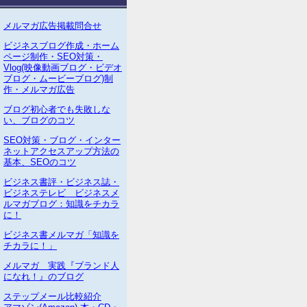
メルマガ広告掲載問合せ
ビジネスブログ作成・ホーム
ページ制作・SEO対策・
Vlog(映像動画ブログ・ビデオ
ブログ・ムービーブログ)制
作・メルマガ広告
ブログ初心者でも失敗しな
い、ブログのコツ
SEO対策・ブログ・インター
ネットアクセスアップ方法の
基本、SEOのコツ
ビジネス書評・ビジネス誌・
ビジネステレビ ビジネスメ
ルマガブログ：知識をチカラ
に！
ビジネス書メルマガ「知識を
チカラに！」
メルマガ 実践『ブランド人
になれ！』のブログ
ステップメール比較紹介