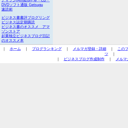
アマゾン(Amazon) 本・CD・
DVDソフト通販 Getsugu
速読術
ビジネス書書評ブログリング
ビジネス誌定期購読
ビジネス書のオススメ アマ
ゾンストア
起業独立ビジネスブログ日記
のオススメ本
｜
ホーム
｜
ブログランキング
｜
メルマガ登録・詳細
｜
この
ツ
｜
｜
ビジネスブログ作成制作
｜
メルマ