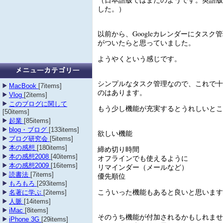
した。）
以前から、Googleカレンダーにタスク管
がついたらと思っていました。
ようやくという感じです。
シンプルなタスク管理なので、これで十
MacBook
[7items]
のはあります。
Vlog
[2items]
このブログに関して
もう少し機能が充実するとうれしいとこ
[50items]
起業
[85items]
blog・ブログ
[133items]
欲しい機能
ブログ研究会
[5items]
本の感想
[180items]
締め切り時間
本の感想2008
[40items]
オフラインでも使えるように
本の感想2009
[16items]
リマインダー（メールなど）
読書法
[7items]
優先順位
もろもろ
[293items]
こういった機能もあると良いと思います
名著に学ぶ
[2items]
人脈
[14items]
iMac
[8items]
そのうち機能が付加されるかもしれませ
iPhone 3G
[29items]