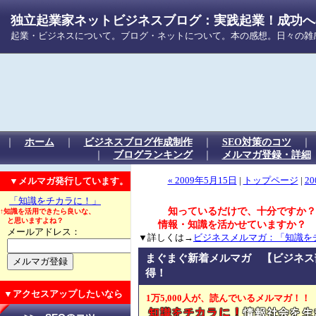
独立起業家ネットビジネスブログ：実践起業！成功への
起業・ビジネスについて。ブログ・ネットについて。本の感想。日々の雑
｜
ホーム
｜
ビジネスブログ作成制作
｜
SEO対策のコツ
｜
ブログランキング
｜
メルマガ登録・詳細
▼メルマガ発行しています。
« 2009年5月15日
|
トップページ
|
20
「知識をチカラに！」
知っているだけで、十分ですか？
↑知識を活用できたら良いな、
と思いますよね？
情報・知識を活かせていますか？
メールアドレス：
▼詳しくは→
ビジネスメルマガ：「知識を
まぐまぐ新着メルマガ 【ビジネス
得！
▼アクセスアップしたいなら
1万5,000人が、読んでいるメルマガ！！