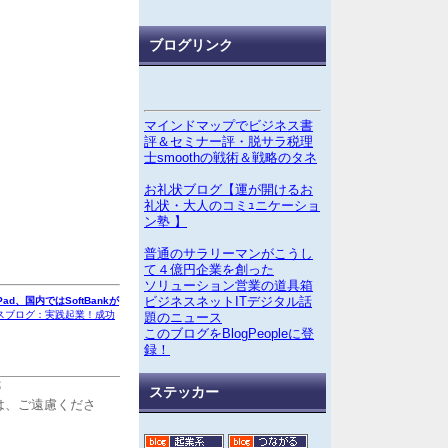
ブログリンク
マインドマップでビジネス書
評＆セミナー評・脱サラ税理
士smoothの戦術＆戦略のタネ
お礼状ブログ【運が開けるお
礼状・大人のコミｭニケーショ
ン塾 】
普通のサラリーマンがこうし
て４億円企業を創った
ソリューション営業の道具箱
ビジネスネットITデジタル話
Pad、国内ではSoftBankが
スブログ：実践起業！成功
題のニュース
このブログをBlogPeopleに登
録！
5
ステッカー
は、ご遠慮くださ