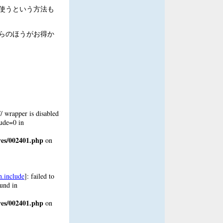
使うという方法も
らのほうがお得か
:// wrapper is disabled
lude=0 in
ves/002401.php
on
n.include
]: failed to
ound in
ves/002401.php
on