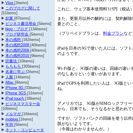
Vlog
[2items]
これに、ウェブ基本使用料315円（税込
このブログに関して
[51items]
また、更新月以外の解約には、契約解除料（
起業
[87items]
要とのこと。
ビジネス書活用会
[5items]
blog・ブログ
[134items]
（プリペイドプランは、
料金プラン
など
ブログ研究会
[5items]
本の感想
[182items]
本の感想2008
[40items]
iPadを日本の3Gで使いた人には、ソフ
本の感想2009
[40items]
のようです。
本の感想2010
[9items]
読書法
[10items]
もろもろ
[305items]
Wi-Fi版と、3G版の違いは、回線の違い
名著に学ぶ
[2items]
のなしありという違いがあります。
人脈
[14items]
iPadでGPSを利用したい人は、3G版と
iMac
[9items]
ね。
iPhone 3G
[33items]
iPhone 3GS
[11items]
iPod touch
[18items]
アメリカでは、3G版がSIMロックフリ
ビジネスマスター会
から、日本でも、そうなるかと思われて
[10items]
メルマガ
[16items]
ですが、ソフトバンクの回線を使う以外
moblog
[1items]
肢がないようです。
年別
[5items]
（今後はわかりませんが。）
ネット・コンピュータ