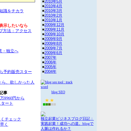
■
2010年5月
■
2010年4月
知識をチカラ
■
2010年3月
■
2010年2月
■
2010年1月
表示したいなら
■
2009年12月
■
2009年11月
ップ方法：アクセス
■
2009年10月
■
2009年9月
■
2009年8月
■
2009年7月
■
2009年6月
■
2007年
■
2006年
■
2005年
日から予約販売スター
■
2004年
たら、欲しかった人
記事
blog SEO
4万8960円から
スタート
詳しくチェック
独立起業ビジネスブログ日記：
り早く
実践起業！成功への道。blogで
人脈は作れるか？