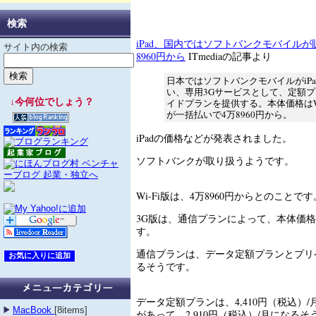
検索
iPad、国内ではソフトバンクモバイルが
サイト内の検索
8960円から
ITmediaの記事より
日本ではソフトバンクモバイルがiP
い、専用3Gサービスとして、定額
↓今何位でしょう？
イドプランを提供する。本体価格はWi
が一括払いで4万8960円から。
iPadの価格などが発表されました。
ソフトバンクが取り扱うようです。
Wi-Fi版は、4万8960円からとのことです
3G版は、通信プランによって、本体価
す。
通信プランは、データ定額プランとプリ
るそうです。
データ定額プランは、4,410円（税込）/
MacBook
[8items]
があって、2,910円（税込）/月になるそ