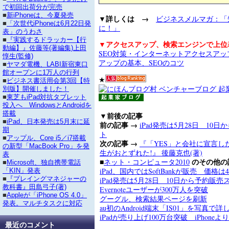
で初回出荷分が完売
■
新iPhoneは、今夏発売
▼詳しくは →
ビジネスメルマガ：「
■
「次世代iPhoneは6月22日発
に！」
表」のうわさ
■
『実践するドラッカー【行
▼アクセスアップ、検索エンジンで上位
動編】』佐藤等(著編集)上田
SEO対策・インターネットアクセスア
惇生(監修)
アップの基本、SEOのコツ
■
ヤマダ電機、LABI新宿東口
館オープンに1万人の行列
★
■
ビジネス書活用会第3回【特
別版】開催しました！
■
東芝もiPad対抗タブレット
投入へ WindowsとAndroidを
搭載
▼前後の記事
■
iPad、日本発売は5月末に延
前の記事 →
iPad発売は5月28日 10
期
ト
■
アップル、Core i5／i7搭載
次の記事 →
『「YES」と会社に宣言し
の新型「MacBook Pro」を発
生がおとずれた!』 後藤克也(著)
表
■
のその他の
ネット・コンピュータ2010
■
Microsoft、独自携帯電話
iPad、国内ではSoftBankが販売 価格は
「KIN」発表
■
『プレイングマネジャーの
iPad発売は5月28日 10日から予約販売
教科書』田島弓子(著)
Evernoteユーザーが300万人を突破
■
Appleが「iPhone OS 4.0」
グーグル、検索結果ページを刷新
発表。マルチタスクに対応
au初のAndroid端末「IS01」を写真で
iPadが売り上げ100万台突破 iPhoneよ
最近のコメント