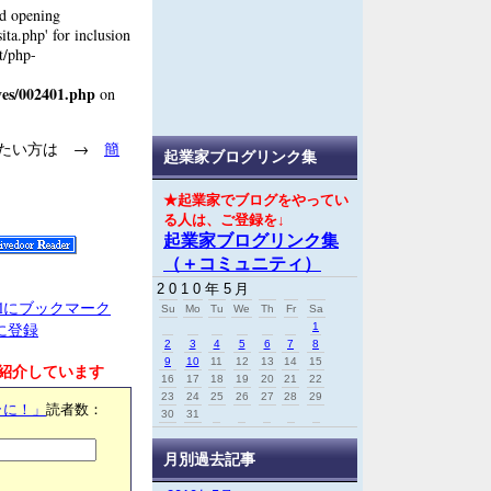
ed opening
ta.php' for inclusion
t/php-
ves/002401.php
on
げたい方は →
簡
起業家ブログリンク集
★起業家でブログをやってい
る人は、ご登録を↓
起業家ブログリンク集
（＋コミュニティ）
2010年5月
Su
Mo
Tu
We
Th
Fr
Sa
クに登録
1
2
3
4
5
6
7
8
9
10
11
12
13
14
15
紹介しています
16
17
18
19
20
21
22
23
24
25
26
27
28
29
ラに！」
読者数：
30
31
月別過去記事