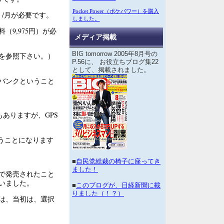
Pocket Power（ポケパワー）を購入
）/月が必要です。
しました。
9,975円）が必
メディア掲載
BIG tomorrow 2005年8月号の
を参照下さい。）
P.56に、 お役立ちブログ集22
として、掲載されました。
トバンクということ
もありますが、GPS
いうことになります
■
自民党総裁の椅子に座ってき
ました！
ーで発売されたこと
いました。
■
このブログが、日経新聞に載
りました（！？）
は、当初は、選択