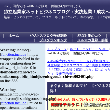
iPad、国内ではSoftBankが販売 価格は4万8960円から
独立起業家ネットビジネスブログ：実践起業！成功への
起業・ビジネスについて。ブログ・ネットについて。本の感想。日々の雑
｜
ホーム
｜
ビジネスブログ作成制作
｜
SEO対策のコツ
｜
ブログランキング
｜
メルマガ登録・詳細
トップページ
>
ネット・コンピュータ2010
Warning
: include()
SoftBankが販売 価格は4万8960円から
[
function.include
]: http://
wrapper is disabled in the
« iPad発売は5月28日 10日から予約販売
server configuration by
独立起業ビジネスブログ日記：実践起業成
allow_url_include=0 in
『「YES」と会社に宣言したら、欲しかっ
/home/kobatano/web-
た!』 後藤克也(著) »
smile.com/public_html/jissenkigyou/archives/002401.php
on line
533
まぐまぐ新着メルマガ 【ビジネス
Warning
:
得！
include(http://www.web-
smile.com/jissenkigyou/sidetop.php)
1万5,000人が、読んでいるビジネス書評
[
function.include
]: failed to
open stream: no suitable