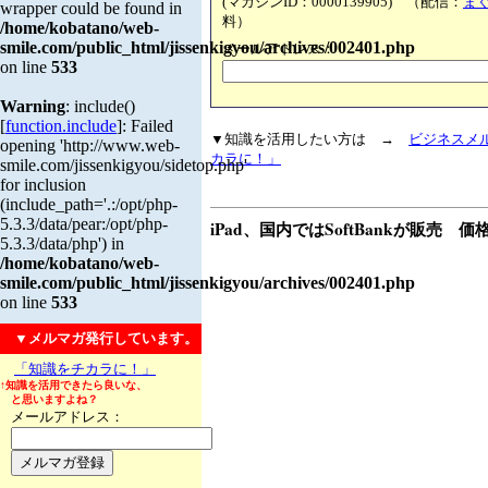
(マガジンID：0000139905) （配信：
ま
wrapper could be found in
料）
/home/kobatano/web-
smile.com/public_html/jissenkigyou/archives/002401.php
メールアドレス：
on line
533
Warning
: include()
[
function.include
]: Failed
▼知識を活用したい方は →
ビジネスメ
opening 'http://www.web-
カラに！」
smile.com/jissenkigyou/sidetop.php'
for inclusion
(include_path='.:/opt/php-
5.3.3/data/pear:/opt/php-
iPad、国内ではSoftBankが販売 価
5.3.3/data/php') in
/home/kobatano/web-
smile.com/public_html/jissenkigyou/archives/002401.php
on line
533
▼メルマガ発行しています。
「知識をチカラに！」
↑知識を活用できたら良いな、
と思いますよね？
メールアドレス：