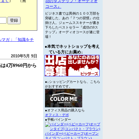
ぐまぐ
） （無
功の９ステップ・オーディオ
コース』
ビジネス書では異例の１００万部を
突破した、あの『７つの習慣』の仕
掛け人。ジェームススキナーが書き
下ろしたベストセラー『成功の9ス
テップ』オーディオコースが遂に登
場！
ルマガ：「知識をチ
●本気でネットショップを考え
ている方にお薦め↓
2010年5月 9日
格は4万8960円から
●↓ショッピングカートなら、こちら
がおすすめです。
●オフィス用品の購入なら
オフィス・デポ
●手帳バインダー
バインダー(ベビーカーフ)オープン
タイプ(コンパクト・ブラウン)