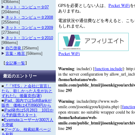
[436items]
GPSを必要としない人は、
Pocket WiFi
を
ネット・コンピュータ07
ありますね。
[204items]
ネット・コンピュータ2008
電波状況や通信費などを考えると、こち
[255items]
もしれません。
ネット・コンピュータ2009
[273items]
ネット・コンピュータ2010
[99items]
自己啓発
[25items]
Pocket WiFi
言葉・格言
[59items]
【
全記事一覧
】
Warning
: include() [
function.include
]: http
in the server configuration by allow_url_inc
最近のエントリー
/home/kobatano/web-
smile.com/public_html/jissenkigyou/archi
■
『「YES」と会社に宣言し
295
line
たら、欲しかった人生がおと
ずれた!』 後藤克也(著)
Warning
: include(http://www.web-
■
iPad、国内ではSoftBankが
販売 価格は4万8960円から
smile.com/jissenkigyou/kijisita.php) [
functio
■
iPad発売は5月28日 10日か
open stream: no suitable wrapper could be f
ら予約販売スタート
/home/kobatano/web-
■
Evernoteユーザーが300万人
smile.com/public_html/jissenkigyou/archi
を突破
295
line
■
グーグル、検索結果ページ
を刷新