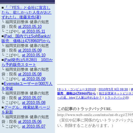
■
『「YES」と会社に宣言し
たら、欲しかった人生がおと
ずれた!』 後藤克也(著)
└ 福岡笑顔整体 健康の知恵
袋：院長
at 2010.05.10
└ こばやし
at 2010.05.11
■
iPad、国内ではSoftBankが
販売 価格は4万8960円から
└ 福岡笑顔整体 健康の知恵
袋：院長
at 2010.05.09
└ こばやし
at 2010.05.10
■
iPad発売は5月28日 10日か
ら予約販売スタート
└ 福岡笑顔整体 健康の知恵
袋：院長
at 2010.05.08
└ こばやし
at 2010.05.09
■
Evernoteユーザーが300万人
を突破
[
ネット・コンピュータ2010
] :
2010年5月 9日 09:38
｜
i
└ 福岡笑顔整体 健康の知恵
販売 価格は4万8960円から
｜
独立起業家ネットビジネ
袋：院長
at 2010.05.07
への道。blogで人脈は作れるか？
|
トラックバック(0)
└ こばやし
at 2010.05.08
■
グーグル、検索結果ページ
この記事のトラックバックURL
を刷新
http://www.web-smile.com/mtss/mt-tb.cgi/239
└ 福岡笑顔整体 健康の知恵
（宣伝や記事に関係のないトラックバック
袋：院長
at 2010.05.06
い。削除することがあります。）
└ こばやし
at 2010.05.07