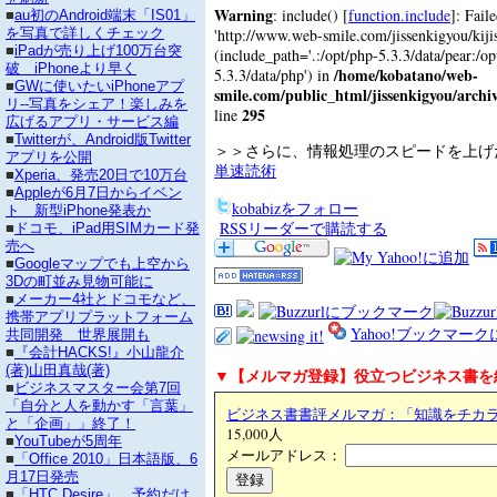
Warning
: include() [
function.include
]: Fail
■
au初のAndroid端末「IS01」
'http://www.web-smile.com/jissenkigyou/kijisi
を写真で詳しくチェック
■
iPadが売り上げ100万台突
(include_path='.:/opt/php-5.3.3/data/pear:/op
破 iPhoneより早く
/home/kobatano/web-
5.3.3/data/php') in
■
GWに使いたいiPhoneアプ
smile.com/public_html/jissenkigyou/archi
リ--写真をシェア！楽しみを
295
line
広げるアプリ・サービス編
■
Twitterが、Android版Twitter
＞＞さらに、情報処理のスピードを上
アプリを公開
単速読術
■
Xperia、発売20日で10万台
■
Appleが6月7日からイベン
kobabizをフォロー
ト 新型iPhone発表か
RSSリーダーで購読する
■
ドコモ、iPad用SIMカード発
売へ
■
Googleマップでも上空から
3Dの町並み見物可能に
■
メーカー4社とドコモなど、
携帯アプリプラットフォーム
Yahoo!ブックマー
共同開発 世界展開も
■
『会計HACKS!』小山龍介
(著)山田真哉(著)
▼【メルマガ登録】役立つビジネス書を
■
ビジネスマスター会第7回
「自分と人を動かす「言葉」
ビジネス書書評メルマガ：「知識をチカ
と「企画」」終了！
15,000人
■
YouTubeが5周年
メールアドレス：
■
「Office 2010」日本語版、6
月17日発売
■
「HTC Desire」、予約だけ