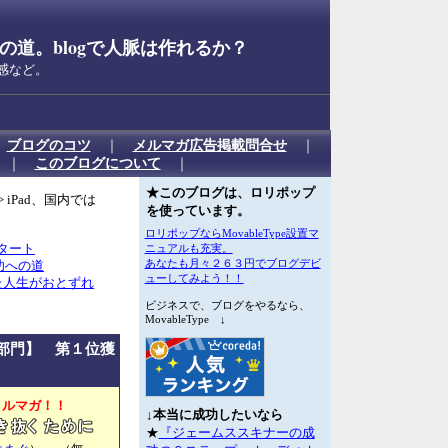
道。blogで人脈は作れるか？
感など。
｜
ブログのコツ
｜
メルマガ広告掲載問合せ
｜
｜
このブログについて
｜
★このブログは、ロリポップ
> iPad、国内では
を使っています。
ロリポップならMovableType設置マ
スタート
ニュアルも充実。
あなたも月々２６３円でブログデビ
功への道
ューしてみよう！！
た人生がおとずれ
ビジネスで、ブログをやるなら、
MovableType ↓
部門】 第１位獲
メルマガ！！
↓本当に成功したいなら
★
『ジェームススキナーの成