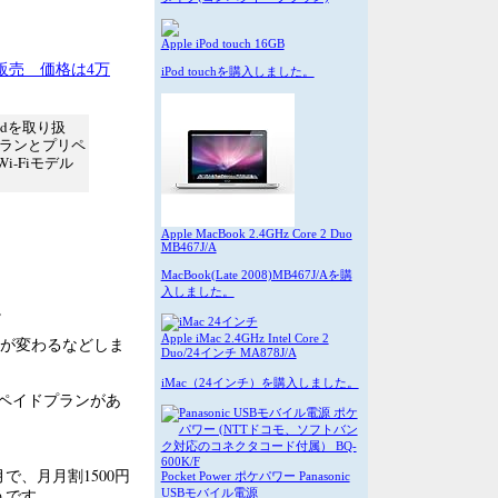
Apple iPod touch 16GB
販売 価格は4万
iPod touchを購入しました。
adを取り扱
プランとプリペ
-Fiモデル
Apple MacBook 2.4GHz Core 2 Duo
MB467J/A
MacBook(Late 2008)MB467J/Aを購
入しました。
。
Apple iMac 2.4GHz Intel Core 2
格が変わるなどしま
Duo/24インチ MA878J/A
iMac（24インチ）を購入しました。
ペイドプランがあ
月で、月月割1500円
Pocket Power ポケパワー Panasonic
うです。
USBモバイル電源