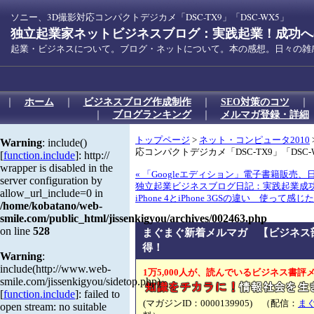
ソニー、3D撮影対応コンパクトデジカメ「DSC-TX9」「DSC-WX5」
独立起業家ネットビジネスブログ：実践起業！成功への
起業・ビジネスについて。ブログ・ネットについて。本の感想。日々の雑
｜
ホーム
｜
ビジネスブログ作成制作
｜
SEO対策のコツ
｜
ブログランキング
｜
メルマガ登録・詳細
トップページ
>
ネット・コンピュータ2010
Warning
: include()
応コンパクトデジカメ「DSC-TX9」「DSC-
[
function.include
]: http://
wrapper is disabled in the
« 「Googleエディション」電子書籍販売
server configuration by
独立起業ビジネスブログ日記：実践起業成
allow_url_include=0 in
iPhone 4とiPhone 3GSの違い 使って感じ
/home/kobatano/web-
smile.com/public_html/jissenkigyou/archives/002463.php
on line
528
まぐまぐ新着メルマガ 【ビジネス
得！
Warning
:
include(http://www.web-
1万5,000人が、読んでいるビジネス書評
smile.com/jissenkigyou/sidetop.php)
[
function.include
]: failed to
(マガジンID：0000139905) （配信：
ま
open stream: no suitable