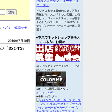
功の９ステップ・オーディオ
コース』
ビジネス書では異例の１００万部を
突破した、あの『７つの習慣』の仕
掛け人。ジェームススキナーが書き
下ろしたベストセラー『成功の9ス
テップ』オーディオコースが遂に登
ルマガ：「知識をチ
場！
●本気でネットショップを考え
2010年7月10日
ている方にお薦め↓
「DSC-TX9」
●↓ショッピングカートなら、こちら
がおすすめです。
●オフィス用品の購入なら
オフィス・デポ
●手帳バインダー
バインダー(ベビーカーフ)オープン
タイプ(コンパクト・ブラウン)