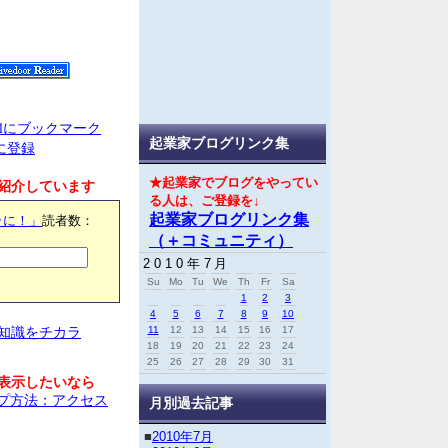
起業家ブログリンク集
クに登録
紹介しています
★起業家でブログをやってい
る人は、ご登録を↓
ラに！」
読者数：
起業家ブログリンク集
（＋コミュニティ）
2010年7月
Su
Mo
Tu
We
Th
Fr
Sa
1
2
3
4
5
6
7
8
9
10
知識をチカラ
11
12
13
14
15
16
17
18
19
20
21
22
23
24
25
26
27
28
29
30
31
表示したいなら
ップ方法：アクセス
月別過去記事
■
2010年7月