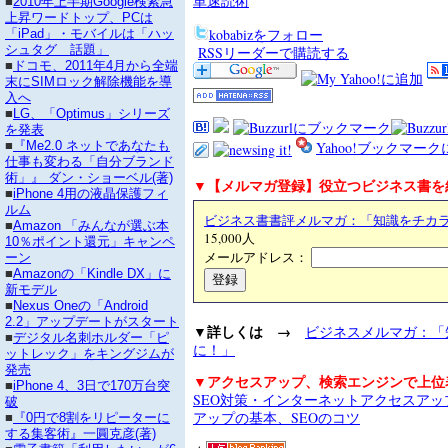
単速読術
■
2010年上半期Google検索急
上昇ワードトップ、PCは
kobabizをフォロー
「iPad」・モバイルは「ハッ
シュタグ 話題」
RSSリーダーで購読する
■
ドコモ、2011年4月から全端
末にSIMロック解除機能を導
入へ
■
LG、「Optimus」シリーズ
を発表
Yahoo!ブックマー
■
『Me2.0 ネットであなたも
仕事も変わる「自分ブランド
術」』 ダン・ショーベル(著)
▼【メルマガ登録】役立つビジネス書を
■
iPhone 4用の液晶保護フィ
ルム
ビジネス書書評メルマガ：「知識をチカ
■
Amazon 「みんなが選ぶ本
15,000人
10％ポイント還元」キャンペ
メールアドレス：
ーン
■
Amazonの「Kindle DX」に
新モデル
■
Nexus Oneの「Android
2.2」アップデートがスタート
▼詳しくは →
ビジネスメルマガ：「
■
デジタル名刺ホルダー「ピ
に！」
ットレック」をキングジムが
発売
▼アクセスアップ、検索エンジンで上位
■
iPhone 4、3日で170万台突
SEO対策・インターネットアクセスア
破
アップの基本、SEOのコツ
■
『0円で8割をリピーターに
する集客術』一圓克彦(著)