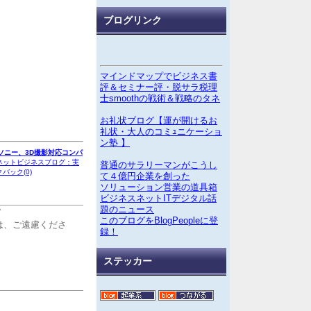
ブログリンク
マインドマップでビジネス書
評＆セミナー評・脱サラ税理
士smoothの戦術＆戦略のタネ
お礼状ブログ【運が開けるお
礼状・大人のコミｭニケーショ
ン塾 】
ソニー、3D撮影対応コンパ
ネットビジネスブログ：実
普通のサラリーマンがこうし
バック(0)
て４億円企業を創った
ソリューション営業の道具箱
ビジネスネットITデジタル話
題のニュース
7
このブログをBlogPeopleに登
は、ご遠慮くださ
録！
ステッカー