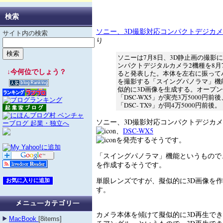
検索
ソニー、3D撮影対応コンパクトデジカメ
サイト内の検索
り
ソニーは7月8日、3D静止画の撮影
ンパクトデジタルカメラ2機種を8月
↓今何位でしょう？
ると発表した。本体を左右に振って
を撮影する「スイングパノラマ」機
似的に3D画像を生成する。オープ
「DSC-WX5」が実売3万5000円前
「DSC- TX9」が同4万5000円前後。
ソニー、3D撮影対応コンパクトデジカ
、
DSC-WX5
を発売するそうです。
「スイングパノラマ」機能というもので
を作成するそうです。
単眼レンズですが、擬似的に3D画像を
す。
カメラ本体を傾けて擬似的に3D再生で
MacBook
[8items]