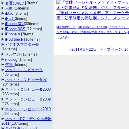
名著に学ぶ
[2items]
人脈
[14items]
『実践ソーシャル・メディア・マーケテ
iMac
[9items]
術・効果測定の新法則』ジム・スターン(
iPad
[3items]
iPhone 3G
[33items]
[
本の感想2011
]:
2011年5月23日 11:08
|
『実践ソーシャ
iPhone 3GS
[12items]
ング 戦略・戦術・効果測定の新法則』ジム・スターン(著
iPhone 4
[7items]
バック(0)
iPod touch
[18items]
ビジネスマスター会
[14items]
« 2011年5月22日
|
トップページ
|
20
メルマガ
[16items]
moblog
[1items]
年別
[5items]
ネット・コンピュータ
[436items]
ネット・コンピュータ07
[204items]
ネット・コンピュータ2008
[255items]
ネット・コンピュータ2009
[273items]
ネット・コンピュータ2010
[268items]
ネット・PC・デジタル機器
2011
[107items]
自己啓発
[28items]