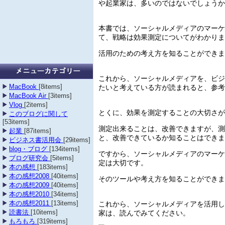
や起業家は、多いのではないでしょうか
本書では、ソーシャルメディアのマーケ
て、戦略は効果測定についてがわかりま
活用のための考え方を知ることができま
これから、ソーシャルメディアを、ビジ
たいと考えている方が読まれると、参考
MacBook
[8items]
MacBook Air
[3items]
Vlog
[2items]
とくに、効果を測定することの大切さが
このブログに関して
[53items]
測定出来ることは、改善できますが、測
起業
[87items]
と、改善できているか知ることはできま
ビジネス書活用会
[29items]
blog・ブログ
[134items]
ですから、ソーシャルメディアのマーケ
ブログ研究会
[5items]
定は大切です。
本の感想
[183items]
本の感想2008
[40items]
そのツールや考え方を知ることができま
本の感想2009
[40items]
本の感想2010
[34items]
これから、ソーシャルメディアを活用し
本の感想2011
[13items]
家は、読んでみてください。
読書法
[10items]
もろもろ
[319items]