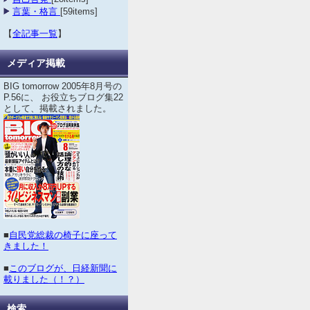
言葉・格言
[59items]
【
全記事一覧
】
メディア掲載
BIG tomorrow 2005年8月号の
P.56に、 お役立ちブログ集22
として、掲載されました。
■
自民党総裁の椅子に座って
きました！
■
このブログが、日経新聞に
載りました（！？）
検索