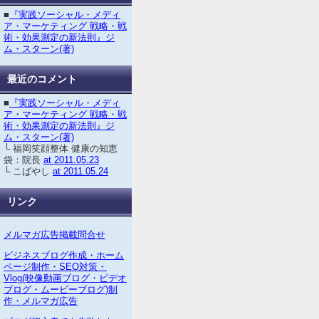
■
『実践ソーシャル・メディ
ア・マーケティング 戦略・戦
術・効果測定の新法則』ジ
ム・スターン(著)
最近のコメント
■
『実践ソーシャル・メディ
ア・マーケティング 戦略・戦
術・効果測定の新法則』ジ
ム・スターン(著)
└ 福岡笑顔整体 健康の知恵
袋：院長
at 2011.05.23
└ こばやし
at 2011.05.24
リンク
メルマガ広告掲載問合せ
ビジネスブログ作成・ホーム
ページ制作・SEO対策・
Vlog(映像動画ブログ・ビデオ
ブログ・ムービーブログ)制
作・メルマガ広告