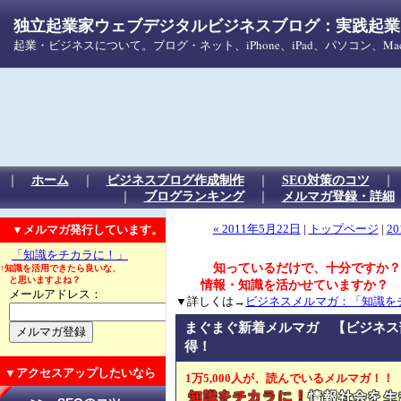
独立起業家ウェブデジタルビジネスブログ：実践起業！
起業・ビジネスについて。ブログ・ネット、iPhone、iPad、パソコン、
｜
ホーム
｜
ビジネスブログ作成制作
｜
SEO対策のコツ
｜
ブログランキング
｜
メルマガ登録・詳細
▼メルマガ発行しています。
« 2011年5月22日
|
トップページ
|
20
「知識をチカラに！」
知っているだけで、十分ですか？
↑知識を活用できたら良いな、
と思いますよね？
情報・知識を活かせていますか？
メールアドレス：
▼詳しくは→
ビジネスメルマガ：「知識を
まぐまぐ新着メルマガ 【ビジネス
得！
▼アクセスアップしたいなら
1万5,000人が、読んでいるメルマガ！！