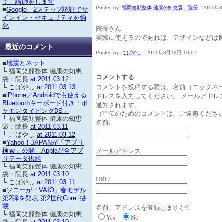
て、講師をします
Posted by:
福岡笑顔整体 健康の知恵袋：院長
: 2011年
■
Google、2ステップ認証でサ
インイン・セキュリティを強
化
院長さん
実際に使えるのであれば、デザインなどは
最近のコメント
Posted by:
こばやし
: 2011年3月12日 10:07
■
地震とネット
└ 福岡笑顔整体 健康の知恵
コメントする
袋：院長
at 2011.03.12
コメントを投稿する際は、名前（ニックネ
└ こばやし
at 2011.03.13
ドレスを入力してください。 メールアドレ
■
iPhone／Androidでも使える
Bluetoothキーボード付き「ポ
通知されます。
ケモンタイピングDS」
（宣伝のためのコメントは、ご遠慮くださ
└ 福岡笑顔整体 健康の知恵
名前:
袋：院長
at 2011.03.11
└ こばやし
at 2011.03.12
■
Yahoo！JAPANが「アプリ
メールアドレス
検索」公開 Appleが全アプ
リデータ供給
└ 福岡笑顔整体 健康の知恵
袋：院長
at 2011.03.10
URL:
└ こばやし
at 2011.03.11
■
ソニーが「VAIO」春モデル
第2弾を発表 第2世代Core i搭
載
名前、アドレスを登録しますか?
└ 福岡笑顔整体 健康の知恵
Yes
No
袋：院長
at 2011.03.10