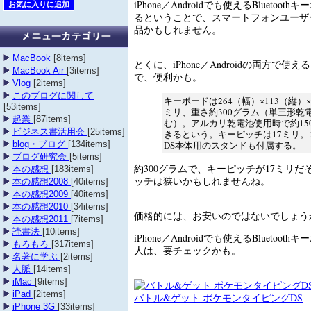
iPhone／Androidでも使えるBluetoo
るということで、スマートフォンユーザ
品かもしれません。
MacBook
[8items]
とくに、iPhone／Androidの両方で使
MacBook Air
[3items]
で、便利かも。
Vlog
[2items]
このブログに関して
キーボードは264（幅）×113（縦）
[53items]
ミリ、重さ約300グラム（単三形乾電
起業
[87items]
む）。アルカリ乾電池使用時で約15
ビジネス書活用会
[25items]
きるという。キーピッチは17ミリ
DS本体用のスタンドも付属する。
blog・ブログ
[134items]
ブログ研究会
[5items]
約300グラムで、キーピッチが17ミリ
本の感想
[183items]
ッチは狭いかもしれませんね。
本の感想2008
[40items]
本の感想2009
[40items]
本の感想2010
[34items]
価格的には、お安いのではないでしょう
本の感想2011
[7items]
読書法
[10items]
iPhone／Androidでも使えるBluetoo
もろもろ
[317items]
人は、要チェックかも。
名著に学ぶ
[2items]
人脈
[14items]
iMac
[9items]
iPad
[2items]
バトル&ゲット ポケモンタイピングDS
iPhone 3G
[33items]