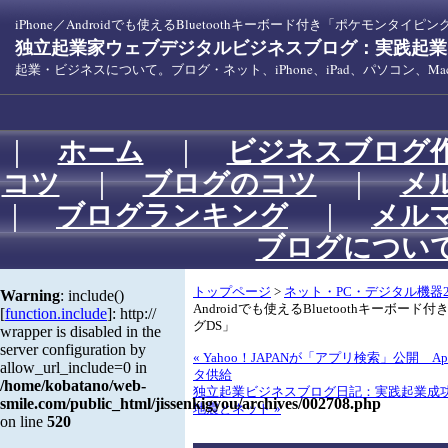
iPhone／Androidでも使えるBluetoothキーボード付き「ポケモンタイピン
独立起業家ウェブデジタルビジネスブログ：実践起業！
起業・ビジネスについて。ブログ・ネット、iPhone、iPad、パソコン、
｜
ホーム
｜
ビジネスブログ
コツ
｜
ブログのコツ
｜
メ
｜
ブログランキング
｜
メル
ブログについ
トップページ
>
ネット・PC・デジタル機器2
Warning
: include()
Androidでも使えるBluetoothキーボー
[
function.include
]: http://
グDS」
wrapper is disabled in the
server configuration by
« Yahoo！JAPANが「アプリ検索」公開 A
allow_url_include=0 in
タ供給
/home/kobatano/web-
独立起業ビジネスブログ日記：実践起業成
smile.com/public_html/jissenkigyou/archives/002708.php
地震とネット »
on line
520