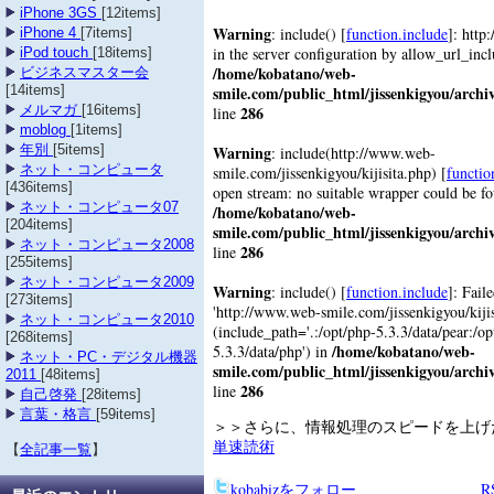
iPhone 3GS
[12items]
Warning
: include() [
function.include
]: http
iPhone 4
[7items]
in the server configuration by allow_url_inc
iPod touch
[18items]
/home/kobatano/web-
ビジネスマスター会
smile.com/public_html/jissenkigyou/archi
[14items]
286
メルマガ
[16items]
line
moblog
[1items]
Warning
年別
[5items]
: include(http://www.web-
ネット・コンピュータ
smile.com/jissenkigyou/kijisita.php) [
functio
[436items]
open stream: no suitable wrapper could be f
ネット・コンピュータ07
/home/kobatano/web-
[204items]
smile.com/public_html/jissenkigyou/archi
ネット・コンピュータ2008
286
line
[255items]
ネット・コンピュータ2009
Warning
: include() [
function.include
]: Fail
[273items]
'http://www.web-smile.com/jissenkigyou/kijisi
ネット・コンピュータ2010
(include_path='.:/opt/php-5.3.3/data/pear:/op
[268items]
/home/kobatano/web-
5.3.3/data/php') in
ネット・PC・デジタル機器
smile.com/public_html/jissenkigyou/archi
2011
[48items]
286
line
自己啓発
[28items]
言葉・格言
[59items]
＞＞さらに、情報処理のスピードを上
単速読術
【
全記事一覧
】
kobabizをフォロー