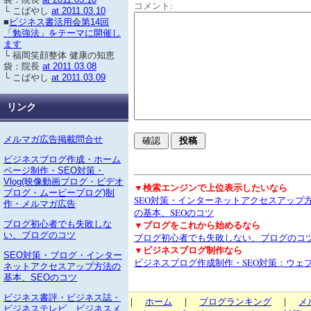
コメント:
└ こばやし
at 2011.03.10
■
ビジネス書活用会第14回
「勉強法」をテーマに開催し
ます
└ 福岡笑顔整体 健康の知恵
袋：院長
at 2011.03.08
└ こばやし
at 2011.03.09
リンク
メルマガ広告掲載問合せ
ビジネスブログ作成・ホーム
ページ制作・SEO対策・
Vlog(映像動画ブログ・ビデオ
▼検索エンジンで上位表示したいなら
ブログ・ムービーブログ)制
SEO対策・インターネットアクセスアップ
作・メルマガ広告
の基本、SEOのコツ
▼ブログをこれから始めるなら
ブログ初心者でも失敗しな
い、ブログのコツ
ブログ初心者でも失敗しない、ブログのコ
▼ビジネスブログ制作なら
SEO対策・ブログ・インター
ビジネスブログ作成制作・SEO対策：ウェ
ネットアクセスアップ方法の
基本、SEOのコツ
ビジネス書評・ビジネス誌・
｜
ホーム
｜
ブログランキング
｜
メ
ビジネステレビ ビジネスメ