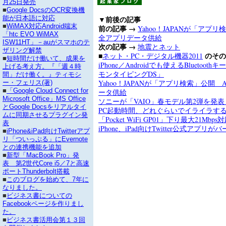
月25日発売
■
Google DocsのOCR変換機
▼前後の記事
能が日本語に対応
■
WiMAX対応Android端末
前の記事 →
Yahoo！JAPANが「アプリ
「htc EVO WiMAX
全アプリデータ供給
ISW11HT」－auがスマホのテ
次の記事 →
地震とネット
ザリング解禁
■
のその
ネット・PC・デジタル機器2011
■
短時間だけ働いて、成果を
iPhone／Androidでも使えるBluetoo
上げる考え方。『「週４時
モンタイピングDS」
間」だけ働く。』ティモシ
Yahoo！JAPANが「アプリ検索」公開 A
ー・フェリス(著)
■
「Google Cloud Connect for
ータ供給
Microsoft Office」MS Office
ソニーが「VAIO」春モデル第2弾を発表 第
とGoogle Docsをリアルタイ
PC起動時間、どれぐらいでイライラす
ムに同期させるプラグイン発
「Pocket WiFi GP01」下り最大21Mb
表
iPhone、iPad向けTwitter公式アプリ
■
iPhone&iPad向けTwitterアプ
リ「ついっぷる」にEvernote
との連携機能を追加
■
新型「MacBook Pro」発
表 第2世代Core i5／7と高速
ポートThunderbolt搭載
■
このブログを始めて、7年に
なりました。
■
ビジネス書についての
Facebookページを作りまし
た。
■
ビジネス書活用会第１３回