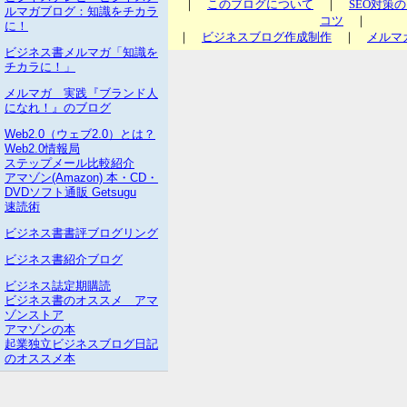
｜
このブログについて
｜
SEO対策
ルマガブログ：知識をチカラ
コツ
｜
に！
｜
ビジネスブログ作成制作
｜
メルマ
ビジネス書メルマガ「知識を
チカラに！」
メルマガ 実践『ブランド人
になれ！』のブログ
Web2.0（ウェブ2.0）とは？
Web2.0情報局
ステップメール比較紹介
アマゾン(Amazon) 本・CD・
DVDソフト通販 Getsugu
速読術
ビジネス書書評ブログリング
ビジネス書紹介ブログ
ビジネス誌定期購読
ビジネス書のオススメ アマ
ゾンストア
アマゾンの本
起業独立ビジネスブログ日記
のオススメ本