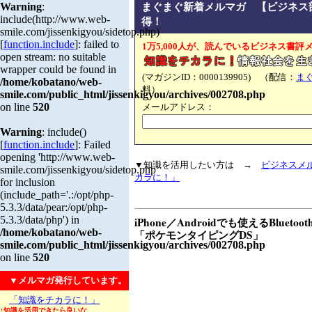
Warning
:
まぐまぐ新着メルマガ 【ビジネス
include(http://www.web-
得！
smile.com/jissenkigyou/sidetop.php)
[
function.include
]: failed to
1万5,000人が、読んでいるビジネス書評
open stream: no suitable
wrapper could be found in
(マガジンID：0000139905) （配信：
ま
/home/kobatano/web-
料）
smile.com/public_html/jissenkigyou/archives/002708.php
on line
520
メールアドレス：
Warning
: include()
[
function.include
]: Failed
opening 'http://www.web-
▼知識を活用したい方は →
ビジネスメ
smile.com/jissenkigyou/sidetop.php'
カラに！」
for inclusion
(include_path='.:/opt/php-
5.3.3/data/pear:/opt/php-
5.3.3/data/php') in
iPhone／Androidでも使えるBluet
/home/kobatano/web-
「ポケモンタイピングDS」
smile.com/public_html/jissenkigyou/archives/002708.php
on line
520
▼メルマガ発行しています。
「知識をチカラに！」
↑知識を活用できたら良いな、