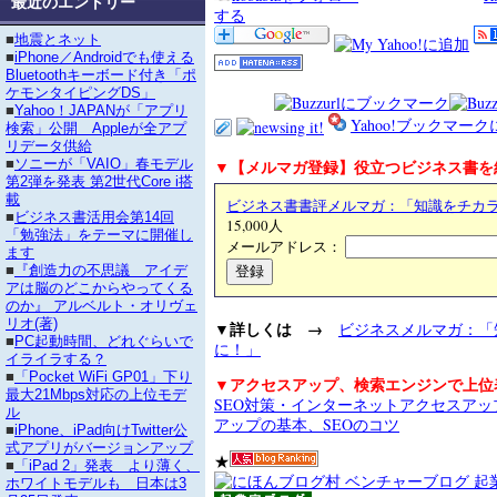
最近のエントリー
する
■
地震とネット
■
iPhone／Androidでも使える
Bluetoothキーボード付き「ポ
ケモンタイピングDS」
■
Yahoo！JAPANが「アプリ
Yahoo!ブックマー
検索」公開 Appleが全アプ
リデータ供給
▼【メルマガ登録】役立つビジネス書を
■
ソニーが「VAIO」春モデル
第2弾を発表 第2世代Core i搭
載
ビジネス書書評メルマガ：「知識をチカ
■
ビジネス書活用会第14回
15,000人
「勉強法」をテーマに開催し
メールアドレス：
ます
■
『創造力の不思議 アイデ
アは脳のどこからやってくる
のか』 アルベルト・オリヴェ
リオ(著)
▼詳しくは →
ビジネスメルマガ：「
■
PC起動時間、どれぐらいで
に！」
イライラする？
■
「Pocket WiFi GP01」下り
▼アクセスアップ、検索エンジンで上位
最大21Mbps対応の上位モデ
SEO対策・インターネットアクセスア
ル
アップの基本、SEOのコツ
■
iPhone、iPad向けTwitter公
式アプリがバージョンアップ
★
■
「iPad 2」発表 より薄く、
ホワイトモデルも 日本は3