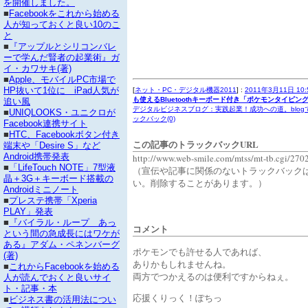
を開催しました。
■
Facebookをこれから始める
人が知っておくと良い10のこ
と
■
『アップルとシリコンバレ
ーで学んだ賢者の起業術』ガ
イ・カワサキ(著)
■
Apple、モバイルPC市場で
HP抜いて1位に iPad人気が
[
ネット・PC・デジタル機器2011
] :
2011年3月11日 10:
も使えるBluetoothキーボード付き「ポケモンタイピング
追い風
デジタルビジネスブログ：実践起業！成功への道。blog
■
UNIQLOOKS・ユニクロが
ックバック(0)
Facebook連携サイト
■
HTC、Facebookボタン付き
この記事のトラックバックURL
端末や「Desire S」など
Android携帯発表
http://www.web-smile.com/mtss/mt-tb.cgi/270
■
「LifeTouch NOTE」7型液
（宣伝や記事に関係のないトラックバック
晶＋3G＋キーボード搭載の
い。削除することがあります。）
Androidミニノート
■
プレステ携帯「Xperia
PLAY」発表
■
『バイラル・ループ あっ
コメント
という間の急成長にはワケが
ある』アダム・ペネンバーグ
ポケモンでも許せる人であれば、
(著)
ありかもしれませんね。
■
これからFacebookを始める
両方でつかえるのは便利ですからねぇ。
人が読んでおくと良いサイ
ト・記事・本
応援くりっく！ぽちっ
■
ビジネス書の活用法につい