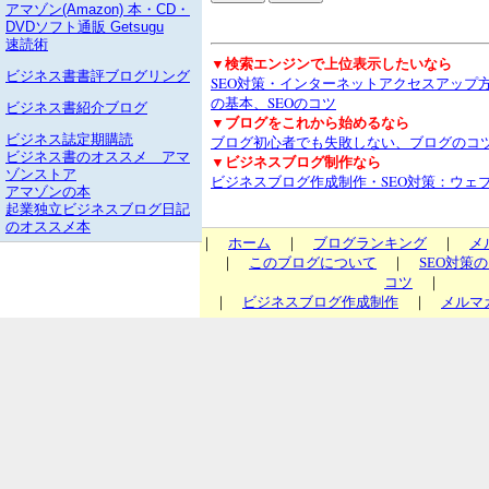
アマゾン(Amazon) 本・CD・
DVDソフト通販 Getsugu
速読術
▼検索エンジンで上位表示したいなら
ビジネス書書評ブログリング
SEO対策・インターネットアクセスアップ
の基本、SEOのコツ
ビジネス書紹介ブログ
▼ブログをこれから始めるなら
ビジネス誌定期購読
ブログ初心者でも失敗しない、ブログのコ
ビジネス書のオススメ アマ
▼ビジネスブログ制作なら
ゾンストア
ビジネスブログ作成制作・SEO対策：ウェ
アマゾンの本
起業独立ビジネスブログ日記
のオススメ本
｜
ホーム
｜
ブログランキング
｜
メ
｜
このブログについて
｜
SEO対策
コツ
｜
｜
ビジネスブログ作成制作
｜
メルマ