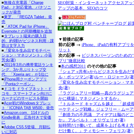
SEO対策・インターネットアクセスア
■
無接点充電器「Charge
アップの基本、SEOのコツ
Pad」と対応電池、パナソニ
ックが発売
■
東芝、「REGZA Tablet」発
★
売
■
「ATOK Pad for iPhone」
Evernoteとの同期機能を追加
■
タブレット端末の購入目
▼前後の記事
的、約9割がビジネス利用 - 課
前の記事 →
iPhone、iPadの有料ア
題は文字入力
リット
■
『変化を生み出すモチベー
次の記事 →
ビジネスパーソンのための“An
ション・マネジメント』小笹
プリ”徹底比較
芳央(著)
■
2011年3月の携帯電話ランキ
■
のその他の記事
本の感想2011
ング、3か月ぶりトップ交
『シェア <共有>からビジネスを生みだ
代、「Xperia arc」が1位に
ル・ボッツマン(著)ルー・ロジャース(著
■
iPhone用クーポンアプリ
『変化を生み出すモチベーション・マネ
「Pontaクーポン」
央(著)
■
ドコモ ドライブネット・ド
『ラグジュアリー戦略―真のラグジュア
コモ、スマートフォン向けに
かに構築しマネジメントするか』
カーナビのサービスを開始
『トルネード キャズムを越え、「超成
■
Acer初のWindowsタブレッ
ト「ICONIA TAB W500」発売
ーケティング戦略』ジェフリー・ムーア(
■
Amazon.com、114ドルの
『創造力の不思議 アイデアは脳のどこ
Kindle発表 広告付きで安価
か』 アルベルト・オリヴェリオ(著)
に
短時間だけ働いて、成果を上げる考え方
■
Adobe CS5.5登場、月額払
だけ働く。』ティモシー・フェリス(著)
いに対応