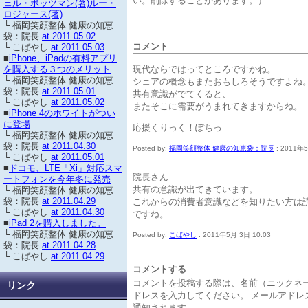
ェル・ボッツマン(著)ルー・
ロジャース(著)
└ 福岡笑顔整体 健康の知恵
袋：院長
at 2011.05.02
コメント
└ こばやし
at 2011.05.03
■
iPhone、iPadの有料アプリ
現代ならではってところですかね。
を購入する３つのメリット
シェアの概念もまたおもしろそうですよね
└ 福岡笑顔整体 健康の知恵
袋：院長
at 2011.05.01
共有意識がでてくると、
└ こばやし
at 2011.05.02
またそこに需要がうまれてきますからね。
■
iPhone 4のホワイトがつい
に登場
応援くりっく！ぽちっ
└ 福岡笑顔整体 健康の知恵
袋：院長
at 2011.04.30
Posted by:
福岡笑顔整体 健康の知恵袋：院長
: 2011年5
└ こばやし
at 2011.05.01
■
ドコモ、LTE「Xi」対応スマ
院長さん
ートフォンを今年冬に発売
共有の意識が出てきています。
└ 福岡笑顔整体 健康の知恵
これからの消費者意識などを知りたい方は
袋：院長
at 2011.04.29
└ こばやし
at 2011.04.30
ですね。
■
iPad 2を購入しました。
└ 福岡笑顔整体 健康の知恵
Posted by:
こばやし
: 2011年5月 3日 10:03
袋：院長
at 2011.04.28
└ こばやし
at 2011.04.29
コメントする
コメントを投稿する際は、名前（ニックネ
リンク
ドレスを入力してください。 メールアドレ
通知されます。