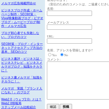
メルマガ広告掲載問合せ
（宣伝のためのコメントは、ご遠慮くださ
名前:
ビジネスブログ作成・ホーム
ページ制作・SEO対策・
Vlog(映像動画ブログ・ビデオ
メールアドレス
ブログ・ムービーブログ)制
作・メルマガ広告
ブログ初心者でも失敗しな
URL:
い、ブログのコツ
SEO対策・ブログ・インター
ネットアクセスアップ方法の
名前、アドレスを登録しますか?
基本、SEOのコツ
Yes
No
ビジネス書評・ビジネス誌・
コメント:
ビジネステレビ ビジネスメ
ルマガブログ：知識をチカラ
に！
ビジネス書メルマガ「知識を
チカラに！」
メルマガ 実践『ブランド人
になれ！』のブログ
Web2.0（ウェブ2.0）とは？
Web2.0情報局
ステップメール比較紹介