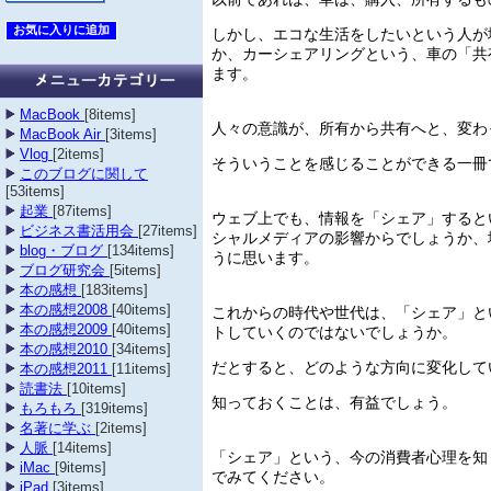
しかし、エコな生活をしたいという人が
か、カーシェアリングという、車の「共
ます。
MacBook
[8items]
人々の意識が、所有から共有へと、変わ
MacBook Air
[3items]
Vlog
[2items]
そういうことを感じることができる一冊
このブログに関して
[53items]
起業
[87items]
ウェブ上でも、情報を「シェア」すると
ビジネス書活用会
[27items]
シャルメディアの影響からでしょうか、
blog・ブログ
[134items]
うに思います。
ブログ研究会
[5items]
本の感想
[183items]
これからの時代や世代は、「シェア」と
本の感想2008
[40items]
トしていくのではないでしょうか。
本の感想2009
[40items]
本の感想2010
[34items]
だとすると、どのような方向に変化して
本の感想2011
[11items]
読書法
[10items]
知っておくことは、有益でしょう。
もろもろ
[319items]
名著に学ぶ
[2items]
人脈
[14items]
「シェア」という、今の消費者心理を知
iMac
[9items]
でみてください。
iPad
[3items]