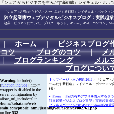
『シェア からビジネスを生みだす新戦略』レイチェル・ボッツマ
『シェア <共有>からビジネスを生みだす新戦略』レイチェル・ボッツマン(
独立起業家ウェブデジタルビジネスブログ：実践起業！
起業・ビジネスについて。ブログ・ネット、iPhone、iPad、パソコン、
｜
ホーム
｜
ビジネスブログ
コツ
｜
ブログのコツ
｜
メ
｜
ブログランキング
｜
メル
ブログについ
トップページ
>
本の感想2011
> 『シェア 
Warning
: include()
生みだす新戦略』レイチェル・ボッツマン(
[
function.include
]: http://
(著)
wrapper is disabled in the
server configuration by
« iPhone、iPadの有料アプリを購入する
allow_url_include=0 in
独立起業ビジネスブログ日記：実践起業成
/home/kobatano/web-
ビジネスパーソンのための“Android名刺管
smile.com/public_html/jissenkigyou/archives/002761.php
on line
532