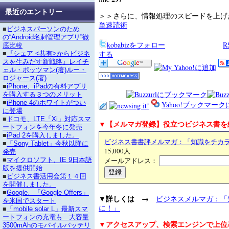
最近のエントリー
＞＞さらに、情報処理のスピードを上
単速読術
■
ビジネスパーソンのため
の“Android名刺管理アプリ”徹
kobabizをフォロー
底比較
する
■
『シェア <共有>からビジネ
スを生みだす新戦略』レイチ
ェル・ボッツマン(著)ルー・
ロジャース(著)
■
iPhone、iPadの有料アプリ
を購入する３つのメリット
■
iPhone 4のホワイトがつい
Yahoo!ブックマー
に登場
■
ドコモ、LTE「Xi」対応スマ
▼【メルマガ登録】役立つビジネス書を
ートフォンを今年冬に発売
■
iPad 2を購入しました。
ビジネス書書評メルマガ：「知識をチカ
■
「Sony Tablet」今秋以降に
15,000人
発売
メールアドレス：
■
マイクロソフト、IE 9日本語
版を提供開始
■
ビジネス書活用会第１４回
を開催しました。
■
Google、「Google Offers」
▼詳しくは →
ビジネスメルマガ：「
を米国でスタート
に！」
■
「mobile solar L」最新スマ
ートフォンの充電も 大容量
▼アクセスアップ、検索エンジンで上位
3500mAhのモバイルバッテリ