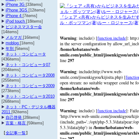
iPhone 3G
[33items]
iPhone 3GS
[12items]
iPhone 4
[7items]
『シェア <共有>からビジネスを生みだ
iPod touch
[18items]
ル・ボッツマン(著)ルー・ロジャース(著
ビジネスマスター会
[14items]
Warning
: include() [
function.include
]: http
メルマガ
[16items]
in the server configuration by allow_url_inc
moblog
[1items]
/home/kobatano/web-
年別
[5items]
smile.com/public_html/jissenkigyou/archi
ネット・コンピュータ
[436items]
297
line
ネット・コンピュータ07
[204items]
Warning
: include(http://www.web-
ネット・コンピュータ2008
smile.com/jissenkigyou/kijisita.php) [
functio
[255items]
open stream: no suitable wrapper could be f
ネット・コンピュータ2009
/home/kobatano/web-
[273items]
smile.com/public_html/jissenkigyou/archi
ネット・コンピュータ2010
297
line
[268items]
ネット・PC・デジタル機器
Warning
: include() [
function.include
]: Fail
2011
[92items]
'http://www.web-smile.com/jissenkigyou/kijisi
自己啓発
[28items]
(include_path='.:/opt/php-5.3.3/data/pear:/op
言葉・格言
[59items]
/home/kobatano/web-
5.3.3/data/php') in
smile.com/public_html/jissenkigyou/archi
【
全記事一覧
】
297
line