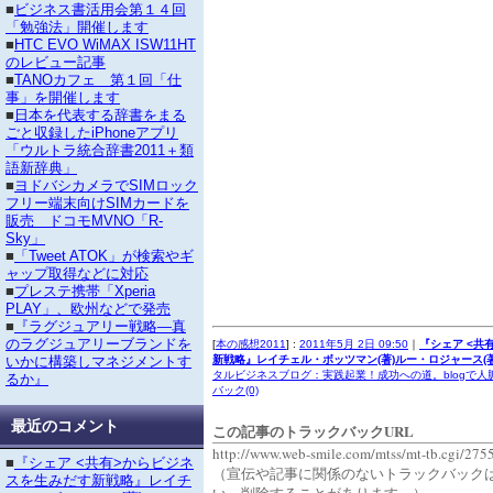
■
ビジネス書活用会第１４回
「勉強法」開催します
■
HTC EVO WiMAX ISW11HT
のレビュー記事
■
TANOカフェ 第１回「仕
事」を開催します
■
日本を代表する辞書をまる
ごと収録したiPhoneアプリ
「ウルトラ統合辞書2011＋類
語新辞典」
■
ヨドバシカメラでSIMロック
フリー端末向けSIMカードを
販売 ドコモMVNO「R-
Sky」
■
「Tweet ATOK」が検索やギ
ャップ取得などに対応
■
プレステ携帯「Xperia
PLAY」、欧州などで発売
■
『ラグジュアリー戦略―真
のラグジュアリーブランドを
[
本の感想2011
] :
2011年5月 2日 09:50
｜
『シェア <共
新戦略』レイチェル・ボッツマン(著)ルー・ロジャース(著
いかに構築しマネジメントす
タルビジネスブログ：実践起業！成功への道。blogで人
るか』
バック(0)
最近のコメント
この記事のトラックバックURL
http://www.web-smile.com/mtss/mt-tb.cgi/275
■
『シェア <共有>からビジネ
（宣伝や記事に関係のないトラックバック
スを生みだす新戦略』レイチ
い。削除することがあります。）