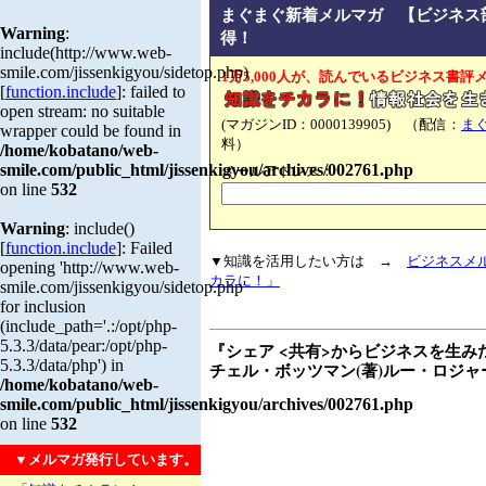
まぐまぐ新着メルマガ 【ビジネス
Warning
:
得！
include(http://www.web-
smile.com/jissenkigyou/sidetop.php)
1万5,000人が、読んでいるビジネス書評
[
function.include
]: failed to
open stream: no suitable
(マガジンID：0000139905) （配信：
ま
wrapper could be found in
料）
/home/kobatano/web-
smile.com/public_html/jissenkigyou/archives/002761.php
メールアドレス：
on line
532
Warning
: include()
[
function.include
]: Failed
▼知識を活用したい方は →
ビジネスメ
opening 'http://www.web-
カラに！」
smile.com/jissenkigyou/sidetop.php'
for inclusion
(include_path='.:/opt/php-
5.3.3/data/pear:/opt/php-
『シェア <共有>からビジネスを生み
5.3.3/data/php') in
チェル・ボッツマン(著)ルー・ロジャー
/home/kobatano/web-
smile.com/public_html/jissenkigyou/archives/002761.php
on line
532
▼メルマガ発行しています。