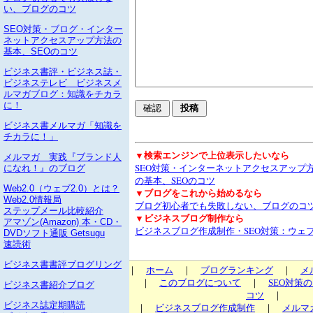
い、ブログのコツ
SEO対策・ブログ・インター
ネットアクセスアップ方法の
基本、SEOのコツ
ビジネス書評・ビジネス誌・
ビジネステレビ ビジネスメ
ルマガブログ：知識をチカラ
に！
ビジネス書メルマガ「知識を
チカラに！」
▼検索エンジンで上位表示したいなら
メルマガ 実践『ブランド人
SEO対策・インターネットアクセスアップ
になれ！』のブログ
の基本、SEOのコツ
Web2.0（ウェブ2.0）とは？
▼ブログをこれから始めるなら
Web2.0情報局
ブログ初心者でも失敗しない、ブログのコ
ステップメール比較紹介
▼ビジネスブログ制作なら
アマゾン(Amazon) 本・CD・
ビジネスブログ作成制作・SEO対策：ウェ
DVDソフト通販 Getsugu
速読術
ビジネス書書評ブログリング
｜
ホーム
｜
ブログランキング
｜
メ
｜
このブログについて
｜
SEO対策
ビジネス書紹介ブログ
コツ
｜
ビジネス誌定期購読
｜
ビジネスブログ作成制作
｜
メルマ