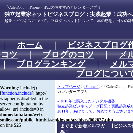
「CalenGoo」iPhone・iPadのおすすめカレンダーアプリ
独立起業家ネットビジネスブログ：実践起業！成功への
起業・ビジネスについて。ブログ・ネットについて。本の感想。日々の雑
｜
ホーム
｜
ビジネスブログ
コツ
｜
ブログのコツ
｜
メ
｜
ブログランキング
｜
メル
ブログについ
トップページ
>
iPhone 4
> 「CalenGoo」i
Warning
: include()
カレンダーアプリ
[
function.include
]: http://
wrapper is disabled in the
« 2010年に購入したデジタル機器
server configuration by
独立起業ビジネスブログ日記：実践起業成
allow_url_include=0 in
2011年、あけまして、おめでとうございます
/home/kobatano/web-
smile.com/public_html/jissenkigyou/archives/002637.php
on line
525
まぐまぐ新着メルマガ 【ビジネス
得！