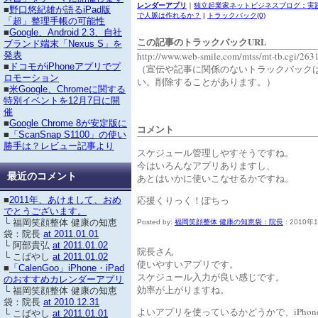
レンダーアプリ
｜
独立起業家ネットビジネスブログ：実践
■
野口悠紀雄が語るiPad版
で人脈は作れるか？
|
トラックバック(0)
「超」整理手帳の可能性
■
Google、Android 2.3、自社
この記事のトラックバックURL
ブランド端末「Nexus S」を
http://www.web-smile.com/mtss/mt-tb.cgi/263
発表
■
ドコモがiPhoneアプリでプ
（宣伝や記事に関係のないトラックバック
ロモーション
い。削除することがあります。）
■
米Google、Chromeに関する
特別イベントを12月7日に開
催
■
Google Chrome 8が安定版に
コメント
■
「ScanSnap S1100」の使い
勝手は？レビュー記事より
スケジュール管理しやすそうですね。
今はいろんなアプリありますし、
最近のコメント
あとはいかに使いこなせるかですね。
応援くりっく！ぽちっ
■
2011年、あけまして、おめ
でとうございます。
└ 福岡笑顔整体 健康の知恵
Posted by:
福岡笑顔整体 健康の知恵袋：院長
: 2010年
袋：院長
at 2011.01.01
└ 阿部貴弘
at 2011.01.02
院長さん
└ こばやし
at 2011.01.02
使いやすいアプリです。
■
「CalenGoo」iPhone・iPad
スケジュール入力が良い感じです。
のおすすめカレンダーアプリ
効率が上がりますね。
└ 福岡笑顔整体 健康の知恵
袋：院長
at 2010.12.31
よいアプリを使っているかどうかで、iPho
└ こばやし
at 2011.01.01