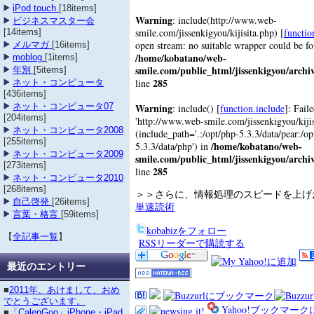
iPod touch
[18items]
Warning
: include(http://www.web-
ビジネスマスター会
smile.com/jissenkigyou/kijisita.php) [
functio
[14items]
open stream: no suitable wrapper could be f
メルマガ
[16items]
/home/kobatano/web-
moblog
[1items]
smile.com/public_html/jissenkigyou/archi
年別
[5items]
285
line
ネット・コンピュータ
[436items]
Warning
ネット・コンピュータ07
: include() [
function.include
]: Fail
[204items]
'http://www.web-smile.com/jissenkigyou/kijisi
ネット・コンピュータ2008
(include_path='.:/opt/php-5.3.3/data/pear:/op
[255items]
/home/kobatano/web-
5.3.3/data/php') in
ネット・コンピュータ2009
smile.com/public_html/jissenkigyou/archi
[273items]
285
line
ネット・コンピュータ2010
[268items]
＞＞さらに、情報処理のスピードを上
自己啓発
[26items]
単速読術
言葉・格言
[59items]
kobabizをフォロー
【
全記事一覧
】
RSSリーダーで購読する
最近のエントリー
■
2011年、あけまして、おめ
でとうございます。
Yahoo!ブックマー
■
「CalenGoo」iPhone・iPad