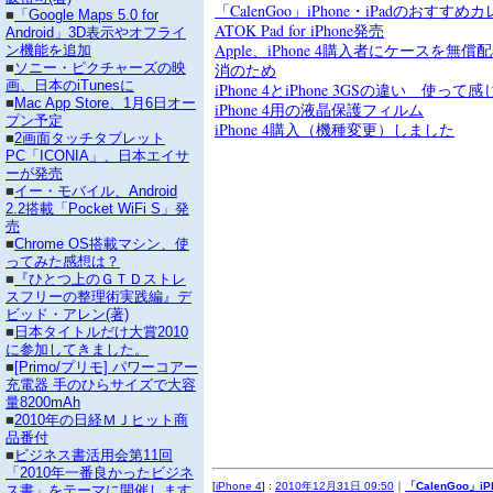
「CalenGoo」iPhone・iPadのおすす
■
「Google Maps 5.0 for
ATOK Pad for iPhone発売
Android」3D表示やオフライ
Apple、iPhone 4購入者にケースを無
ン機能を追加
消のため
■
ソニー・ピクチャーズの映
画、日本のiTunesに
iPhone 4とiPhone 3GSの違い 使って
■
Mac App Store、1月6日オー
iPhone 4用の液晶保護フィルム
プン予定
iPhone 4購入（機種変更）しました
■
2画面タッチタブレット
PC「ICONIA」、日本エイサ
ーが発売
■
イー・モバイル、Android
2.2搭載「Pocket WiFi S」発
売
■
Chrome OS搭載マシン、使
ってみた感想は？
■
『ひとつ上のＧＴＤストレ
スフリーの整理術実践編』デ
ビッド・アレン(著)
■
日本タイトルだけ大賞2010
に参加してきました。
■
[Primo/プリモ] パワーコアー
充電器 手のひらサイズで大容
量8200mAh
■
2010年の日経ＭＪヒット商
品番付
■
ビジネス書活用会第11回
「2010年一番良かったビジネ
[
iPhone 4
] :
2010年12月31日 09:50
｜
「CalenGoo」i
ス書」をテーマに開催します