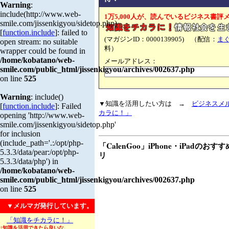
Warning
:
include(http://www.web-
1万5,000人が、読んでいるビジネス書評
smile.com/jissenkigyou/sidetop.php)
[
function.include
]: failed to
(マガジンID：0000139905) （配信：
ま
open stream: no suitable
料）
wrapper could be found in
/home/kobatano/web-
メールアドレス：
smile.com/public_html/jissenkigyou/archives/002637.php
on line
525
Warning
: include()
▼知識を活用したい方は →
ビジネスメ
[
function.include
]: Failed
カラに！」
opening 'http://www.web-
smile.com/jissenkigyou/sidetop.php'
for inclusion
(include_path='.:/opt/php-
「CalenGoo」iPhone・iPadの
5.3.3/data/pear:/opt/php-
リ
5.3.3/data/php') in
/home/kobatano/web-
smile.com/public_html/jissenkigyou/archives/002637.php
on line
525
▼メルマガ発行しています。
「知識をチカラに！」
↑知識を活用できたら良いな、