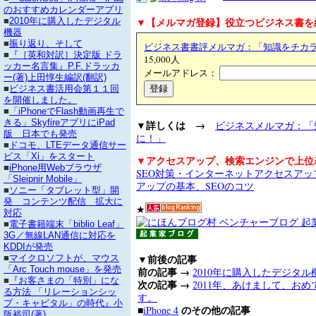
のおすすめカレンダーアプリ
▼【メルマガ登録】役立つビジネス書を
■
2010年に購入したデジタル
機器
■
振り返り、そして
ビジネス書書評メルマガ：「知識をチカ
■
『［英和対訳］決定版 ドラ
15,000人
ッカー名言集』P.F.ドラッカ
メールアドレス：
ー(著)上田惇生編訳(翻訳)
■
ビジネス書活用会第１１回
を開催しました。
■
「iPhoneでFlash動画再生で
きる」SkyfireアプリにiPad
▼詳しくは →
ビジネスメルマガ：「
版 日本でも発売
に！」
■
ドコモ、LTEデータ通信サー
ビス「Xi」をスタート
▼アクセスアップ、検索エンジンで上位
■
iPhone用Webブラウザ
SEO対策・インターネットアクセスア
「Sleipnir Mobile」
アップの基本、SEOのコツ
■
ソニー「タブレット型」開
発 コンテンツ配信 拡大に
★
対応
■
電子書籍端末「biblio Leaf」
3G／無線LAN通信に対応を
KDDIが発売
▼前後の記事
■
マイクロソフトが、マウス
「Arc Touch mouse」を発売
前の記事 →
2010年に購入したデジタル
■
『お客さまの「特別」にな
次の記事 →
2011年、あけまして、お
る方法 「リレーションシッ
す。
プ・キャピタル」の時代』小
■
のその他の記事
iPhone 4
阪裕司(著)