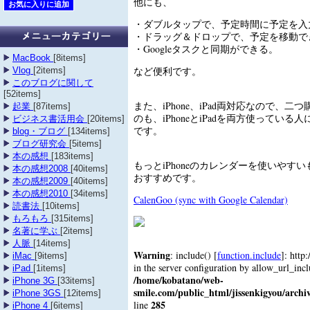
他にも、
・ダブルタップで、予定時間に予定を入
・ドラッグ＆ドロップで、予定を移動で
・Googleタスクと同期ができる。
MacBook
[8items]
など便利です。
Vlog
[2items]
このブログに関して
[52items]
また、iPhone、iPad両対応なので、
起業
[87items]
のも、iPhoneとiPadを両方使ってい
ビジネス書活用会
[20items]
です。
blog・ブログ
[134items]
ブログ研究会
[5items]
本の感想
[183items]
もっとiPhoneのカレンダーを使いやす
本の感想2008
[40items]
おすすめです。
本の感想2009
[40items]
本の感想2010
[34items]
CalenGoo (sync with Google Calendar)
読書法
[10items]
もろもろ
[315items]
名著に学ぶ
[2items]
人脈
[14items]
Warning
: include() [
function.include
]: http
iMac
[9items]
in the server configuration by allow_url_inc
iPad
[1items]
/home/kobatano/web-
iPhone 3G
[33items]
smile.com/public_html/jissenkigyou/archi
iPhone 3GS
[12items]
285
line
iPhone 4
[6items]