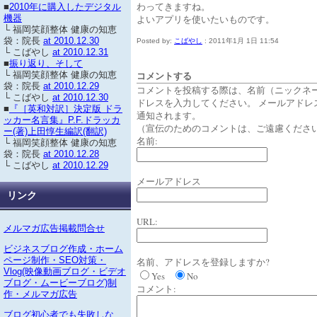
わってきますね。
■
2010年に購入したデジタル
よいアプリを使いたいものです。
機器
└ 福岡笑顔整体 健康の知恵
袋：院長
at 2010.12.30
Posted by:
こばやし
: 2011年1月 1日 11:54
└ こばやし
at 2010.12.31
■
振り返り、そして
コメントする
└ 福岡笑顔整体 健康の知恵
袋：院長
at 2010.12.29
コメントを投稿する際は、名前（ニックネ
└ こばやし
at 2010.12.30
ドレスを入力してください。 メールアドレ
■
『［英和対訳］決定版 ドラ
通知されます。
ッカー名言集』P.F.ドラッカ
（宣伝のためのコメントは、ご遠慮くださ
ー(著)上田惇生編訳(翻訳)
名前:
└ 福岡笑顔整体 健康の知恵
袋：院長
at 2010.12.28
└ こばやし
at 2010.12.29
メールアドレス
リンク
URL:
メルマガ広告掲載問合せ
ビジネスブログ作成・ホーム
ページ制作・SEO対策・
名前、アドレスを登録しますか?
Vlog(映像動画ブログ・ビデオ
Yes
No
ブログ・ムービーブログ)制
コメント:
作・メルマガ広告
ブログ初心者でも失敗しな