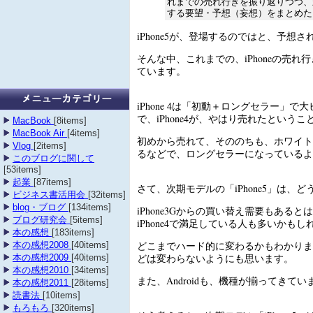
れまでの売れ行きを振り返りつつ、
する要望・予想（妄想）をまとめた
iPhone5が、登場するのではと、予想
そんな中、これまでの、iPhoneの売れ
ています。
iPhone 4は「初動＋ロングセラー」で
で、iPhone4が、やはり売れたというこ
MacBook
[8items]
MacBook Air
[4items]
初めから売れて、そののちも、ホワイト
Vlog
[2items]
るなどで、ロングセラーになっているよ
このブログに関して
[53items]
起業
[87items]
さて、次期モデルの「iPhone5」は、
ビジネス書活用会
[32items]
blog・ブログ
[134items]
iPhone3Gからの買い替え需要もあると
ブログ研究会
[5items]
iPhone4で満足している人も多いかもし
本の感想
[183items]
どこまでハード的に変わるかもわかりません
本の感想2008
[40items]
どは変わらないようにも思います。
本の感想2009
[40items]
本の感想2010
[34items]
また、Androidも、機種が揃ってきてい
本の感想2011
[28items]
読書法
[10items]
もろもろ
[320items]