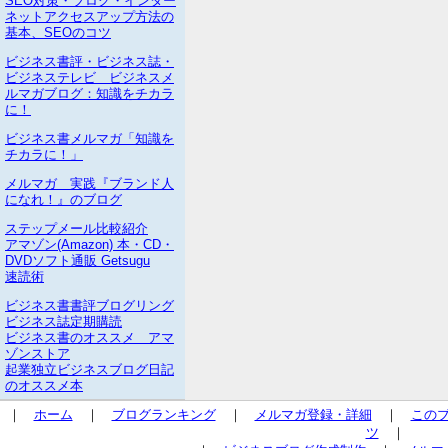
SEO対策・ブログ・インター
ネットアクセスアップ方法の
基本、SEOのコツ
ビジネス書評・ビジネス誌・
ビジネステレビ ビジネスメ
ルマガブログ：知識をチカラ
に！
ビジネス書メルマガ「知識を
チカラに！」
メルマガ 実践『ブランド人
になれ！』のブログ
ステップメール比較紹介
アマゾン(Amazon) 本・CD・
DVDソフト通販 Getsugu
速読術
ビジネス書書評ブログリング
ビジネス誌定期購読
ビジネス書のオススメ アマ
ゾンストア
起業独立ビジネスブログ日記
のオススメ本
｜
ホーム
｜
ブログランキング
｜
メルマガ登録・詳細
｜
この
ツ
｜