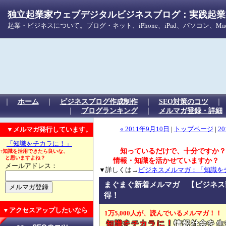
独立起業家ウェブデジタルビジネスブログ：実践起業！
起業・ビジネスについて。ブログ・ネット、iPhone、iPad、パソコン、
｜
ホーム
｜
ビジネスブログ作成制作
｜
SEO対策のコツ
｜
ブログランキング
｜
メルマガ登録・詳細
▼メルマガ発行しています。
« 2011年9月10日
|
トップページ
|
20
「知識をチカラに！」
知っているだけで、十分ですか？
↑知識を活用できたら良いな、
と思いますよね？
情報・知識を活かせていますか？
メールアドレス：
▼詳しくは→
ビジネスメルマガ：「知識を
まぐまぐ新着メルマガ 【ビジネス
得！
▼アクセスアップしたいなら
1万5,000人が、読んでいるメルマガ！！