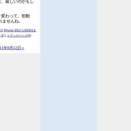
」は、厳しいのかもし
なり変わって、初動
れませんね。
41
|
iPhone 3Gから3GS/4ま
(1)
|
トラックバック(0)
11年9月12日 »