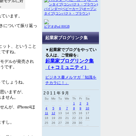
新モデルに対
。
バインダー(ベビーカーフ)オープン
タイプ(コンパクト・ブラウン)
されています。
行きについて振り返っ
ビデオiPod 80GB
起業家ブログリンク集
大ヒット、ということ
▼起業家でブログをやってい
とですね。
る人は、ご登録を↓
モデルが発売され
起業家ブログリンク集
うです。
（＋コミュニティ）
ビジネス書メルマガ「知識を
どうでしょうね。
チカラに！」
は思いますが、
2011年9月
れません。
Su
Mo
Tu
We
Th
Fr
Sa
1
2
3
が、iPhone4ほ
4
5
6
7
8
9
10
11
12
13
14
15
16
17
18
19
20
21
22
23
24
ますし。
25
26
27
28
29
30