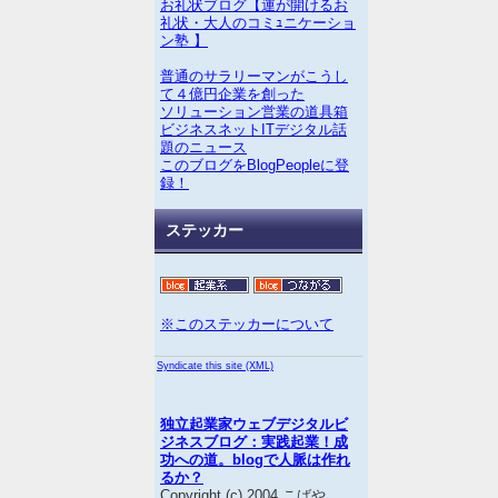
お礼状ブログ【運が開けるお
礼状・大人のコミｭニケーショ
ン塾 】
普通のサラリーマンがこうし
て４億円企業を創った
ソリューション営業の道具箱
ビジネスネットITデジタル話
題のニュース
このブログをBlogPeopleに登
録！
ステッカー
※このステッカーについて
Syndicate this site (XML)
独立起業家ウェブデジタルビ
ジネスブログ：実践起業！成
功への道。blogで人脈は作れ
るか？
Copyright (c) 2004 こばや