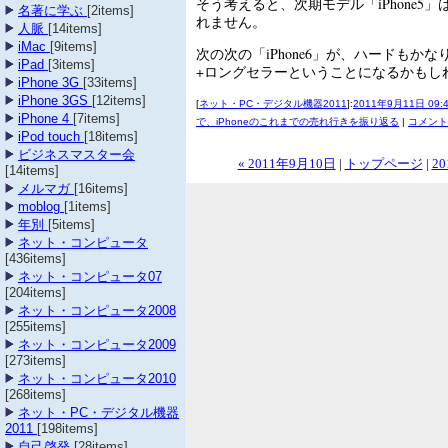
そう考えると、次期モデル「iPhone5
名著に学ぶ
[2items]
れません。
人脈
[14items]
iMac
[9items]
次の次の「iPhone6」が、ハードもか
iPad
[3items]
+ロングセラーということになるかもし
iPhone 3G
[33items]
iPhone 3GS
[12items]
[
ネット・PC・デジタル機器2011
]:
2011年9月11日 09:
iPhone 4
[7items]
で、iPhoneのこれまでの売れ行きを振り返る
|
コメント 
iPod touch
[18items]
ビジネスマスター会
« 2011年9月10日
|
トップページ
|
20
[14items]
メルマガ
[16items]
moblog
[1items]
年別
[5items]
ネット・コンピュータ
[436items]
ネット・コンピュータ07
[204items]
ネット・コンピュータ2008
[255items]
ネット・コンピュータ2009
[273items]
ネット・コンピュータ2010
[268items]
ネット・PC・デジタル機器
2011
[198items]
自己啓発
[28items]