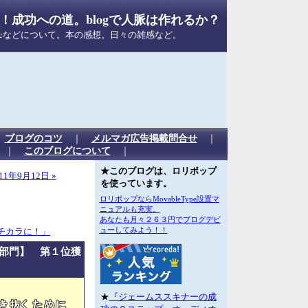
成功への道。blogで人脈は作れるか？
Macなどについて。本の感想。日々の雑感など。
｜
ブログのコツ
｜
メルマガ広告掲載問合せ
｜
｜
このブログについて
｜
★このブログは、ロリポップ
11年9月12日 »
を使っています。
ロリポップならMovableType設置マ
ニュアルも充実。
あなたも月々２６３円でブログデビ
ューしてみよう！！
チカラに！」
部門】 第１位獲
★
『ジェームススキナーの成