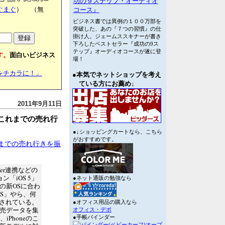
功の９ステップ・オーディオ
ぐまぐ
） （無
コース』
ビジネス書では異例の１００万部を
突破した、あの『７つの習慣』の仕
掛け人。ジェームススキナーが書き
下ろしたベストセラー『成功の9ス
テップ』オーディオコースが遂に登
す。
面白いビジネス
場！
をチカラに！」
●本気でネットショップを考え
ている方にお薦め↓
2011年9月11日
neのこれまでの売れ行
●↓ショッピングカートなら、こちら
がおすすめです。
eのこれまでの売れ行きを振
ter連携などの
「iOS 5」
●ネット通販の勉強なら
の新OSに合わ
4GS」やら、何
想されている。
●オフィス用品の購入なら
売データを集
オフィス・デポ
Phoneのこ
●手帳バインダー