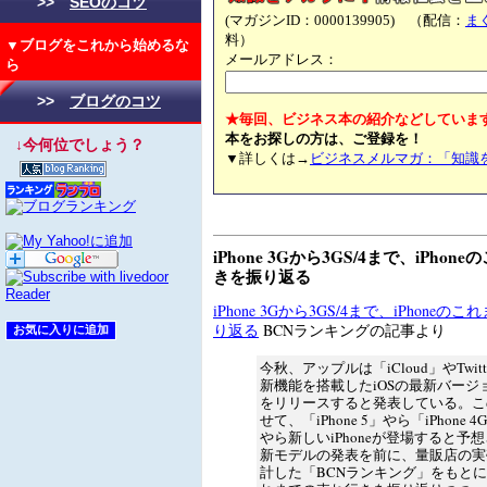
>>
SEOのコツ
(マガジンID：0000139905) （配信：
ま
料）
▼ブログをこれから始めるな
メールアドレス：
ら
>>
ブログのコツ
★毎回、ビジネス本の紹介などしていま
本をお探しの方は、ご登録を！
↓今何位でしょう？
▼詳しくは→
ビジネスメルマガ：「知識
iPhone 3Gから3GS/4まで、iPho
きを振り返る
iPhone 3Gから3GS/4まで、iPhon
り返る
BCNランキングの記事より
今秋、アップルは「iCloud」やTwit
新機能を搭載したiOSの最新バージョン
をリリースすると発表している。こ
せて、「iPhone 5」やら「iPhone 
やら新しいiPhoneが登場すると予
新モデルの発表を前に、量販店の実
計した「BCNランキング」をもとに、i