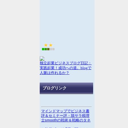
独立起業ビジネスブログ日記：
実践起業！成功への道。blogで
人脈は作れるか？
ブログリンク
マインドマップでビジネス書
評＆セミナー評・脱サラ税理
士smoothの戦術＆戦略のタネ