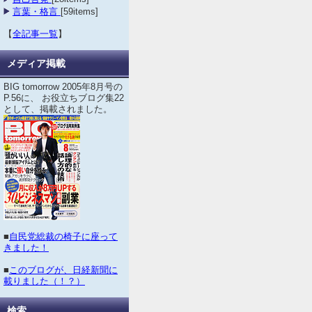
言葉・格言
[59items]
【
全記事一覧
】
メディア掲載
BIG tomorrow 2005年8月号の
P.56に、 お役立ちブログ集22
として、掲載されました。
■
自民党総裁の椅子に座って
きました！
■
このブログが、日経新聞に
載りました（！？）
検索