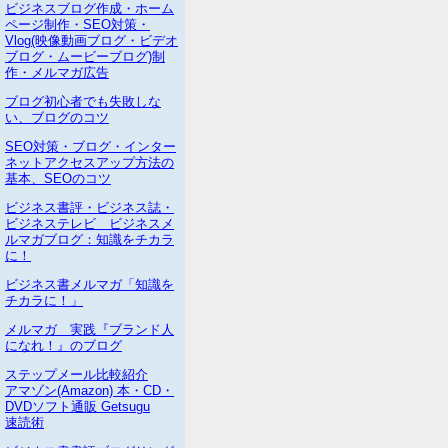
ビジネスブログ作成・ホーム
ページ制作・SEO対策・
Vlog(映像動画ブログ・ビデオ
ブログ・ムービーブログ)制
作・メルマガ広告
ブログ初心者でも失敗しな
い、ブログのコツ
SEO対策・ブログ・インター
ネットアクセスアップ方法の
基本、SEOのコツ
ビジネス書評・ビジネス誌・
ビジネステレビ ビジネスメ
ルマガブログ：知識をチカラ
に！
ビジネス書メルマガ「知識を
チカラに！」
メルマガ 実践『ブランド人
になれ！』のブログ
ステップメール比較紹介
アマゾン(Amazon) 本・CD・
DVDソフト通販 Getsugu
速読術