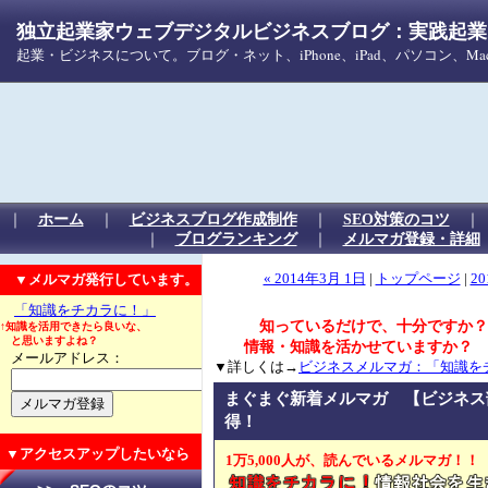
独立起業家ウェブデジタルビジネスブログ：実践起業！
起業・ビジネスについて。ブログ・ネット、iPhone、iPad、パソコン、
｜
ホーム
｜
ビジネスブログ作成制作
｜
SEO対策のコツ
｜
ブログランキング
｜
メルマガ登録・詳細
▼メルマガ発行しています。
« 2014年3月 1日
|
トップページ
|
20
「知識をチカラに！」
知っているだけで、十分ですか？
↑知識を活用できたら良いな、
と思いますよね？
情報・知識を活かせていますか？
メールアドレス：
▼詳しくは→
ビジネスメルマガ：「知識を
まぐまぐ新着メルマガ 【ビジネス
得！
▼アクセスアップしたいなら
1万5,000人が、読んでいるメルマガ！！