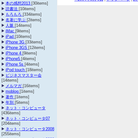
本の感想2013
[30items]
読書法
[10items]
もろもろ
[334items]
名著に学ぶ
[2items]
人脈
[14items]
iMac
[9items]
iPad
[10items]
iPhone 3G
[33items]
iPhone 3GS
[12items]
iPhone 4
[9items]
iPhone5
[4items]
iPhone 5s
[4items]
iPod touch
[18items]
ビジネスマスター会
[14items]
メルマガ
[16items]
moblog
[1items]
著作
[1items]
年別
[5items]
ネット・コンピュータ
[436items]
ネット・コンピュータ07
[204items]
ネット・コンピュータ2008
[255items]