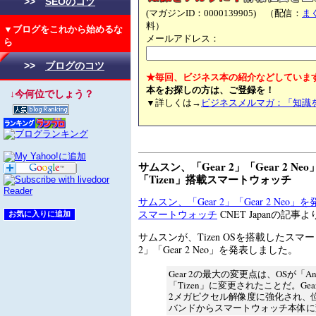
>>
SEOのコツ
(マガジンID：0000139905) （配信：
ま
料）
▼ブログをこれから始めるな
メールアドレス：
ら
>>
ブログのコツ
★毎回、ビジネス本の紹介などしていま
本をお探しの方は、ご登録を！
↓今何位でしょう？
▼詳しくは→
ビジネスメルマガ：「知識
サムスン、「Gear 2」「Gear 2 Neo
「Tizen」搭載スマートウォッチ
サムスン、「Gear 2」「Gear 2 Neo」を
スマートウォッチ
CNET Japanの記事よ
サムスンが、Tizen OSを搭載したスマー
2」「Gear 2 Neo」を発表しました。
Gear 2の最大の変更点は、OSが「An
「Tizen」に変更されたことだ。Gea
2メガピクセル解像度に強化され、
バンドからスマートウォッチ本体に