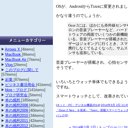
OSが、AndroidからTizenに変更されま
かなり違うのでしょうか。
Gear 2には、ほかにも赤外線セン
ロンの音楽プレーヤーなど、ハード
トウェアの両面でいくつかの新機能
いる。音楽プレーヤーが搭載された
ザーはジョギングに行くとき、スマ
携行しなくてもよくなった。サムス
Arrows X
[4items]
ンサも追加している。
MacBook
[8items]
MacBook Air
[7items]
音楽プレーヤーが搭載され、心拍センサ
Vlog
[2items]
そうです。
このブログに関して
[57items]
起業
[87items]
いろいろとウォッチ単体でもできるよう
ビジネス書活用会
[41items]
ですね。
blog・ブログ
[141items]
ブログ研究会
[5items]
スマートウォッチとして、改善されてい
本の感想
[185items]
本の感想2008
[40items]
[
ネット・PC・デジタル機器2014
]:
2014年3月 2日 11:0
本の感想2009
[40items]
「Gear 2 Neo」を発表--「Tizen」搭載スマートウォッ
本の感想2010
[34items]
バック(0)
本の感想2011
[42items]
本の感想2012
[42items]
« 2014年3月 1日
|
トップページ
|
20