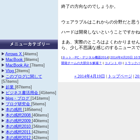
終了の方向なのでしょうか。
ウェアラブルはこれからの分野だと思う
ハードは開発しないということですかね
まあ、実際のところはよくわかりません
ら、少し不思議な感じのするニュースで
Arrows X
[4items]
[
ネット・PC・デジタル機器2014
]:
2014年4月20日 10:
MacBook
[8items]
開発チームの大部分を解雇？
|
コメント (0)
|
トラックバ
MacBook Air
[7items]
Vlog
[2items]
このブログに関して
« 2014年4月19日
|
トップページ
|
20
[57items]
起業
[87items]
ビジネス書活用会
[41items]
blog・ブログ
[141items]
ブログ研究会
[5items]
本の感想
[185items]
本の感想2008
[40items]
本の感想2009
[40items]
本の感想2010
[34items]
本の感想2011
[42items]
本の感想2012
[42items]