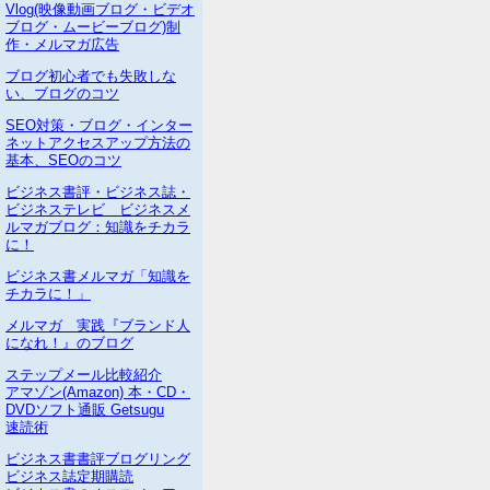
Vlog(映像動画ブログ・ビデオ
ブログ・ムービーブログ)制
作・メルマガ広告
ブログ初心者でも失敗しな
い、ブログのコツ
SEO対策・ブログ・インター
ネットアクセスアップ方法の
基本、SEOのコツ
ビジネス書評・ビジネス誌・
ビジネステレビ ビジネスメ
ルマガブログ：知識をチカラ
に！
ビジネス書メルマガ「知識を
チカラに！」
メルマガ 実践『ブランド人
になれ！』のブログ
ステップメール比較紹介
アマゾン(Amazon) 本・CD・
DVDソフト通販 Getsugu
速読術
ビジネス書書評ブログリング
ビジネス誌定期購読