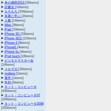
本の感想2013
[30items]
読書法
[10items]
もろもろ
[334items]
名著に学ぶ
[2items]
人脈
[14items]
iMac
[9items]
iPad
[10items]
iPhone 3G
[33items]
iPhone 3GS
[12items]
iPhone 4
[9items]
iPhone5
[4items]
iPhone 5s
[4items]
iPod touch
[18items]
ビジネスマスター会
[14items]
メルマガ
[16items]
moblog
[1items]
著作
[1items]
年別
[5items]
ネット・コンピュータ
[436items]
ネット・コンピュータ07
[204items]
ネット・コンピュータ2008
[255items]