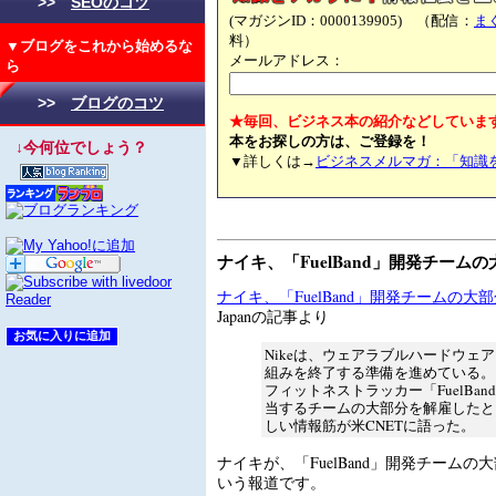
>>
SEOのコツ
(マガジンID：0000139905) （配信：
ま
料）
▼ブログをこれから始めるな
メールアドレス：
ら
>>
ブログのコツ
★毎回、ビジネス本の紹介などしていま
本をお探しの方は、ご登録を！
↓今何位でしょう？
▼詳しくは→
ビジネスメルマガ：「知識
ナイキ、「FuelBand」開発チーム
ナイキ、「FuelBand」開発チームの大
Japanの記事より
Nikeは、ウェアラブルハードウェ
組みを終了する準備を進めている。
フィットネストラッカー「FuelBa
当するチームの大部分を解雇したと
しい情報筋が米CNETに語った。
ナイキが、「FuelBand」開発チーム
いう報道です。