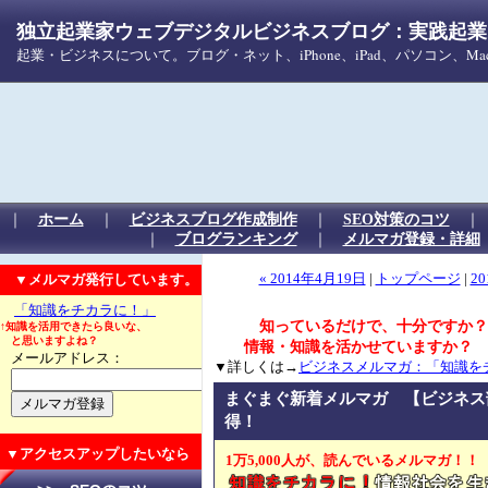
独立起業家ウェブデジタルビジネスブログ：実践起業！
起業・ビジネスについて。ブログ・ネット、iPhone、iPad、パソコン、
｜
ホーム
｜
ビジネスブログ作成制作
｜
SEO対策のコツ
｜
ブログランキング
｜
メルマガ登録・詳細
▼メルマガ発行しています。
« 2014年4月19日
|
トップページ
|
20
「知識をチカラに！」
知っているだけで、十分ですか？
↑知識を活用できたら良いな、
と思いますよね？
情報・知識を活かせていますか？
メールアドレス：
▼詳しくは→
ビジネスメルマガ：「知識を
まぐまぐ新着メルマガ 【ビジネス
得！
▼アクセスアップしたいなら
1万5,000人が、読んでいるメルマガ！！