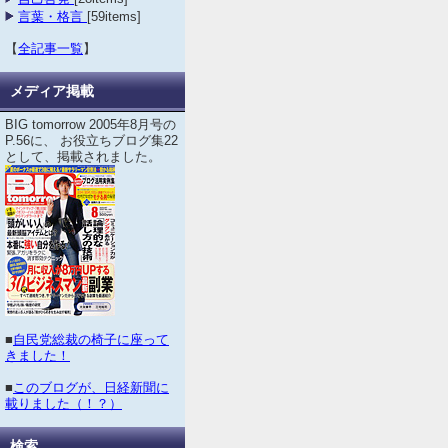
言葉・格言
[59items]
【
全記事一覧
】
メディア掲載
BIG tomorrow 2005年8月号の
P.56に、 お役立ちブログ集22
として、掲載されました。
■
自民党総裁の椅子に座って
きました！
■
このブログが、日経新聞に
載りました（！？）
検索