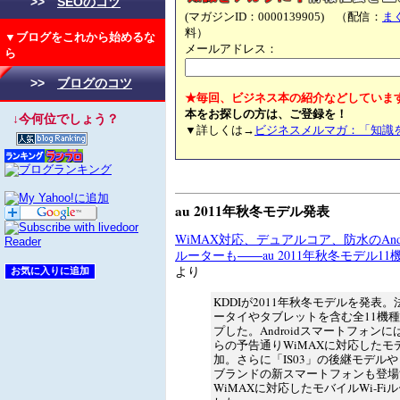
>>
SEOのコツ
(マガジンID：0000139905) （配信：
ま
料）
▼ブログをこれから始めるな
メールアドレス：
ら
>>
ブログのコツ
★毎回、ビジネス本の紹介などしていま
本をお探しの方は、ご登録を！
↓今何位でしょう？
▼詳しくは→
ビジネスメルマガ：「知識
au 2011年秋冬モデル発表
WiMAX対応、デュアルコア、防水のAndro
ルーターも――au 2011年秋冬モデル11
より
KDDIが2011年秋冬モデルを発表
ータイやタブレットを含む全11機
プした。Androidスマートフォン
らの予告通りWiMAXに対応したモ
加。さらに「IS03」の後継モデルや「
ブランドの新スマートフォンも登場
WiMAXに対応したモバイルWi-Fi