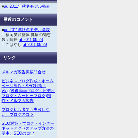
■
au 2011年秋冬モデル発表
最近のコメント
■
au 2011年秋冬モデル発表
└ 福岡笑顔整体 健康の知恵
袋：院長
at 2011.09.28
└ こばやし
at 2011.09.29
リンク
メルマガ広告掲載問合せ
ビジネスブログ作成・ホーム
ページ制作・SEO対策・
Vlog(映像動画ブログ・ビデオ
ブログ・ムービーブログ)制
作・メルマガ広告
ブログ初心者でも失敗しな
い、ブログのコツ
SEO対策・ブログ・インター
ネットアクセスアップ方法の
基本、SEOのコツ