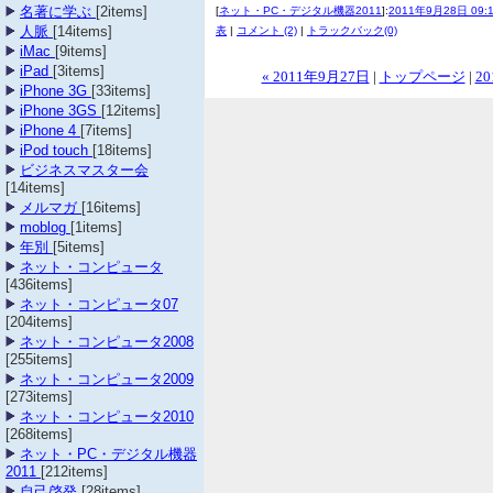
名著に学ぶ
[2items]
[
ネット・PC・デジタル機器2011
]:
2011年9月28日 09:
人脈
[14items]
表
|
コメント (2)
|
トラックバック(0)
iMac
[9items]
iPad
[3items]
« 2011年9月27日
|
トップページ
|
20
iPhone 3G
[33items]
iPhone 3GS
[12items]
iPhone 4
[7items]
iPod touch
[18items]
ビジネスマスター会
[14items]
メルマガ
[16items]
moblog
[1items]
年別
[5items]
ネット・コンピュータ
[436items]
ネット・コンピュータ07
[204items]
ネット・コンピュータ2008
[255items]
ネット・コンピュータ2009
[273items]
ネット・コンピュータ2010
[268items]
ネット・PC・デジタル機器
2011
[212items]
自己啓発
[28items]