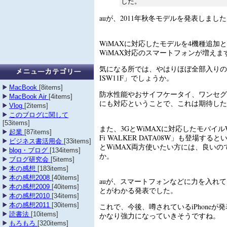
した。
auが、2011年秋冬モデルを発表しまし
WiMAXに対応したモデルを4機種追加
WiMAX対応のスマートフォンが増えま
気になる所では、やはりほぼ全部入りの「A
ISW11F」でしょうか。
MacBook
[8items]
防水性能やおサイフケータイ、ワンセグ
MacBook Air
[4items]
にも対応ということで、これは期待した
Vlog
[2items]
このブログに関して
[53items]
また、3GとWiMAXに対応したモバイルWi
起業
[87items]
Fi WALKER DATA08W」も登場す
ビジネス書活用会
[33items]
とWiMAX両方使いたい方には、良いの
blog・ブログ
[134items]
か。
ブログ研究会
[5items]
本の感想
[183items]
本の感想2008
[40items]
auが、スマートフォンなどに力を入れ
本の感想2009
[40items]
とがわかる発表でした。
本の感想2010
[34items]
本の感想2011
[30items]
これで、今後、噂されているiPhoneが
読書法
[10items]
かなり強力になっていきそうですね。
もろもろ
[320items]