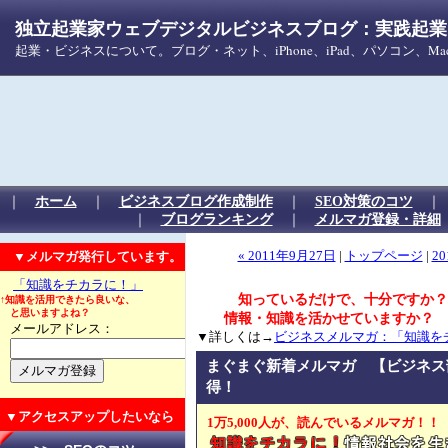
独立起業家ウェブデジタルビジネスブログ：実践起業！
起業・ビジネスについて。ブログ・ネット、iPhone、iPad、パソコン、
｜
ホーム
｜
ビジネスブログ作成制作
｜
SEO対策のコツ
｜
ブログランキング
｜
メルマガ登録・詳細
▼メルマガ発行しています。
« 2011年9月27日
|
トップページ
|
20
「知識をチカラに！」
知っているだけで、十分ですか？
↑知識を活用できたら良いな、
と思いますよね？
情報・知識を活かせていますか？
メールアドレス：
▼詳しくは→
ビジネスメルマガ：「知識を
まぐまぐ新着メルマガ 【ビジネス
得！
▼アクセスアップしたいなら
1万5,000人が、読んでいるメルマガ！！