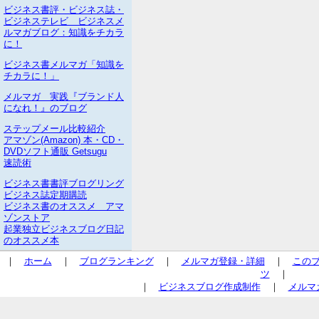
ビジネス書評・ビジネス誌・
ビジネステレビ ビジネスメ
ルマガブログ：知識をチカラ
に！
ビジネス書メルマガ「知識を
チカラに！」
メルマガ 実践『ブランド人
になれ！』のブログ
ステップメール比較紹介
アマゾン(Amazon) 本・CD・
DVDソフト通販 Getsugu
速読術
ビジネス書書評ブログリング
ビジネス誌定期購読
ビジネス書のオススメ アマ
ゾンストア
起業独立ビジネスブログ日記
のオススメ本
｜
ホーム
｜
ブログランキング
｜
メルマガ登録・詳細
｜
この
ツ
｜
｜
ビジネスブログ作成制作
｜
メルマ