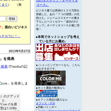
功の９ステップ・オーディオ
ぐまぐ
） （無
コース』
ビジネス書では異例の１００万部を
突破した、あの『７つの習慣』の仕
掛け人。ジェームススキナーが書き
下ろしたベストセラー『成功の9ス
テップ』オーディオコースが遂に登
す。
面白いビジネス
場！
をチカラに！」
●本気でネットショップを考え
ている方にお薦め↓
2013年9月27日
c」を発表
●↓ショッピングカートなら、こちら
を発表
ITmediaの記
がおすすめです。
」を発表しま
●ネット通販の勉強なら
GHz）のクアッド
A」と、
●オフィス用品の購入なら
ore i5を搭
オフィス・デポ
●手帳バインダー
型は3.2GHz