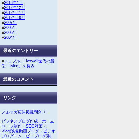
■
2013年1月
■
2012年12月
■
2012年11月
■
2012年10月
■
2007年
■
2006年
■
2005年
■
2004年
最近のエントリー
■
アップル、Haswell世代の新
型「iMac」を発表
最近のコメント
リンク
メルマガ広告掲載問合せ
ビジネスブログ作成・ホーム
ページ制作・SEO対策・
Vlog(映像動画ブログ・ビデオ
ブログ・ムービーブログ)制