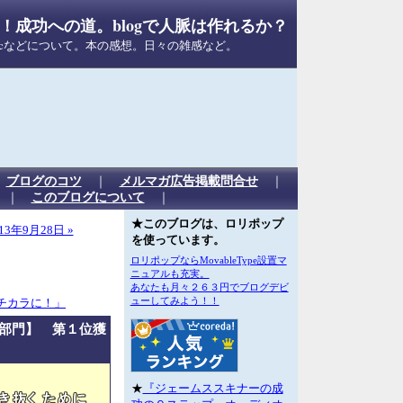
成功への道。blogで人脈は作れるか？
Macなどについて。本の感想。日々の雑感など。
｜
ブログのコツ
｜
メルマガ広告掲載問合せ
｜
｜
このブログについて
｜
★このブログは、ロリポップ
13年9月28日 »
を使っています。
ロリポップならMovableType設置マ
ニュアルも充実。
あなたも月々２６３円でブログデビ
ューしてみよう！！
チカラに！」
部門】 第１位獲
★
『ジェームススキナーの成