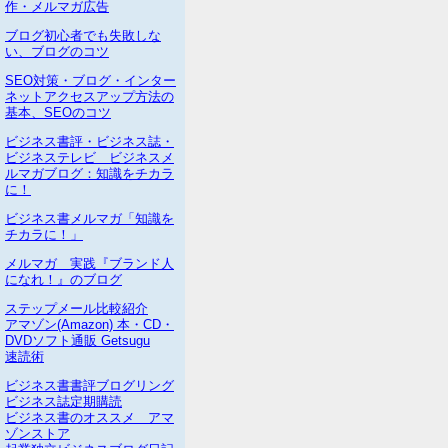
作・メルマガ広告
ブログ初心者でも失敗しな
い、ブログのコツ
SEO対策・ブログ・インター
ネットアクセスアップ方法の
基本、SEOのコツ
ビジネス書評・ビジネス誌・
ビジネステレビ ビジネスメ
ルマガブログ：知識をチカラ
に！
ビジネス書メルマガ「知識を
チカラに！」
メルマガ 実践『ブランド人
になれ！』のブログ
ステップメール比較紹介
アマゾン(Amazon) 本・CD・
DVDソフト通販 Getsugu
速読術
ビジネス書書評ブログリング
ビジネス誌定期購読
ビジネス書のオススメ アマ
ゾンストア