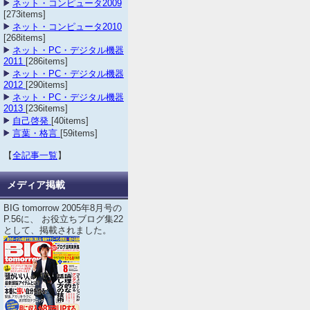
ネット・コンピュータ2009
[273items]
ネット・コンピュータ2010
[268items]
ネット・PC・デジタル機器
2011
[286items]
ネット・PC・デジタル機器
2012
[290items]
ネット・PC・デジタル機器
2013
[236items]
自己啓発
[40items]
言葉・格言
[59items]
【
全記事一覧
】
メディア掲載
BIG tomorrow 2005年8月号の
P.56に、 お役立ちブログ集22
として、掲載されました。