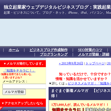
独立起業家ウェブデジタルビジネスブログ：実践起業！
起業・ビジネスについて。ブログ・ネット、iPhone、iPad、パソコン、
｜
ホーム
｜
ビジネスブログ作成制作
｜
SEO対策のコツ
｜
ブログランキング
｜
メルマガ登録・詳細
▼メルマガ発行しています。
« 2013年9月26日
|
トップページ
|
20
「知識をチカラに！」
知っているだけで、十分ですか？
↑知識を活用できたら良いな、
と思いますよね？
情報・知識を活かせていますか？
メールアドレス：
▼詳しくは→
ビジネスメルマガ：「知識を
まぐまぐ新着メルマガ 【ビジネス
得！
▼アクセスアップしたいなら
1万5,000人が、読んでいるメルマガ！！