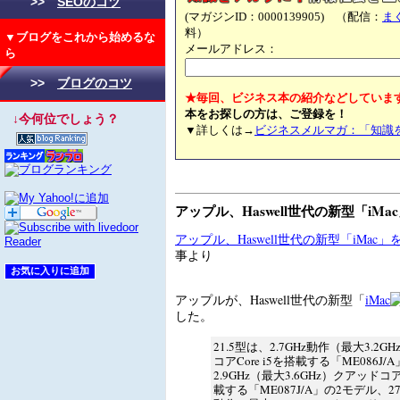
>>
SEOのコツ
(マガジンID：0000139905) （配信：
ま
料）
▼ブログをこれから始めるな
メールアドレス：
ら
>>
ブログのコツ
★毎回、ビジネス本の紹介などしていま
本をお探しの方は、ご登録を！
↓今何位でしょう？
▼詳しくは→
ビジネスメルマガ：「知識
アップル、Haswell世代の新型「iMa
アップル、Haswell世代の新型「iMac」
事より
アップルが、Haswell世代の新型「
iMac
した。
21.5型は、2.7GHz動作（最大3.2
コアCore i5を搭載する「ME086J/
2.9GHz（最大3.6GHz）クアッドコアC
載する「ME087J/A」の2モデル、27