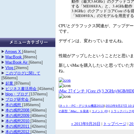
動作（最大3.6GHz）のクアッドコアC
する「ME088J/A」と、3.4GHz動
3.8GHz）のクアッドコアCore i5
「ME089J/A」の2モデルを用意す
CPUとグラフックス関連が、アップデ
です。
デザインは、変わっていませんね。
Arrows X
[4items]
性能がアップしたということだと思いま
MacBook
[8items]
MacBook Air
[6items]
新しいiMacを購入したいと思っていた
Vlog
[2items]
ね。
このブログに関して
[56items]
起業
[87items]
ビジネス書活用会
[41items]
iMac 27インチ [Core i5(3.2GHz)/8GB/HD
blog・ブログ
[137items]
ブログ研究会
[5items]
本の感想
[185items]
[
ネット・PC・デジタル機器2013
]:
2013年9月27日 10:
本の感想2008
[40items]
の新型「iMac」を発表
|
コメント (0)
|
トラックバック(0
本の感想2009
[40items]
本の感想2010
[34items]
« 2013年9月26日
|
トップページ
|
20
本の感想2011
[42items]
本の感想2012
[42items]