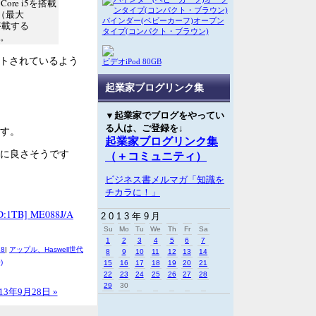
ore i5を搭載
作（最大
バインダー(ベビーカーフ)オープン
を搭載する
タイプ(コンパクト・ブラウン)
る。
ートされているよう
ビデオiPod 80GB
起業家ブログリンク集
▼起業家でブログをやってい
る人は、ご登録を↓
す。
起業家ブログリンク集
方に良さそうです
（＋コミュニティ）
ビジネス書メルマガ「知識を
チカラに！」
D:1TB] ME088J/A
2013年9月
Su
Mo
Tu
We
Th
Fr
Sa
1
2
3
4
5
6
7
18
|
アップル、Haswell世代
8
9
10
11
12
13
14
)
15
16
17
18
19
20
21
22
23
24
25
26
27
28
29
30
13年9月28日 »