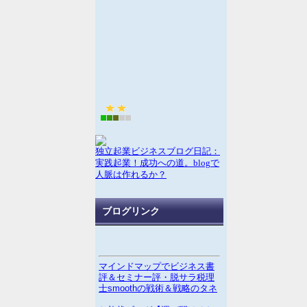
独立起業ビジネスブログ日記：
実践起業！成功への道。blogで
人脈は作れるか？
ブログリンク
マインドマップでビジネス書
評＆セミナー評・脱サラ税理
士smoothの戦術＆戦略のタネ