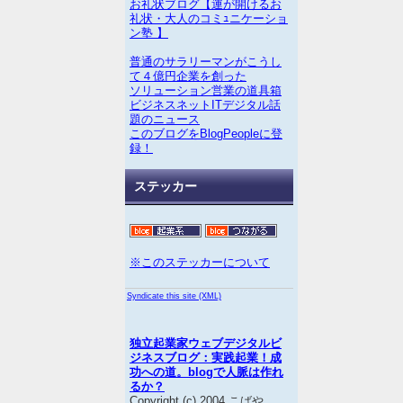
お礼状ブログ【運が開けるお
礼状・大人のコミｭニケーショ
ン塾 】
普通のサラリーマンがこうし
て４億円企業を創った
ソリューション営業の道具箱
ビジネスネットITデジタル話
題のニュース
このブログをBlogPeopleに登
録！
ステッカー
※このステッカーについて
Syndicate this site (XML)
独立起業家ウェブデジタルビ
ジネスブログ：実践起業！成
功への道。blogで人脈は作れ
るか？
Copyright (c) 2004 こばや