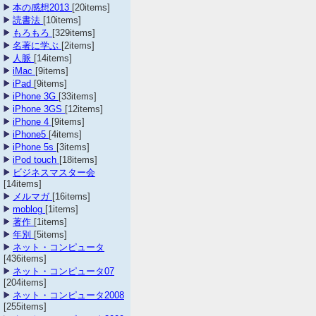
本の感想2013
[20items]
読書法
[10items]
もろもろ
[329items]
名著に学ぶ
[2items]
人脈
[14items]
iMac
[9items]
iPad
[9items]
iPhone 3G
[33items]
iPhone 3GS
[12items]
iPhone 4
[9items]
iPhone5
[4items]
iPhone 5s
[3items]
iPod touch
[18items]
ビジネスマスター会
[14items]
メルマガ
[16items]
moblog
[1items]
著作
[1items]
年別
[5items]
ネット・コンピュータ
[436items]
ネット・コンピュータ07
[204items]
ネット・コンピュータ2008
[255items]