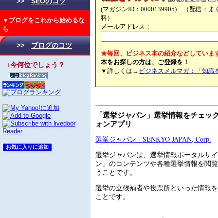
>>
SEOのコツ
(マガジンID：0000139905) （配信：
ま
料）
▼ブログをこれから始めるな
メールアドレス：
ら
>>
ブログのコツ
★毎回、ビジネス本の紹介などしていま
本をお探しの方は、ご登録を！
↓今何位でしょう？
▼詳しくは→
ビジネスメルマガ：「知識
「選挙ジャパン」選挙情報をチェッ
ォンアプリ
選挙ジャパン - SENKYO JAPAN, Corp.
選挙ジャパンは、選挙情報ポータルサイ
ン」のコンテンツや各種選挙情報を閲覧
うことです。
選挙の立候補者や投票所といった情報を
ことです。