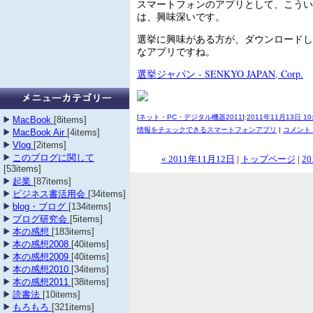
スマートフォンのアプリとして、こうい
は、興味深いです。
選挙に興味がある方が、ダウンロードし
なアプリですね。
選挙ジャパン - SENKYO JAPAN, Corp.
[
ネット・PC・デジタル機器2011
]:
2011年11月13日 10
MacBook
[8items]
情報をチェックできるスマートフォンアプリ
|
コメント (
MacBook Air
[4items]
Vlog
[2items]
このブログに関して
« 2011年11月12日
|
トップページ
|
20
[53items]
起業
[87items]
ビジネス書活用会
[34items]
blog・ブログ
[134items]
ブログ研究会
[5items]
本の感想
[183items]
本の感想2008
[40items]
本の感想2009
[40items]
本の感想2010
[34items]
本の感想2011
[38items]
読書法
[10items]
もろもろ
[321items]