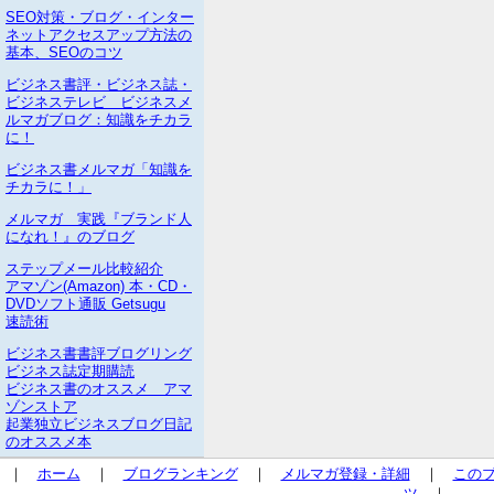
SEO対策・ブログ・インター
ネットアクセスアップ方法の
基本、SEOのコツ
ビジネス書評・ビジネス誌・
ビジネステレビ ビジネスメ
ルマガブログ：知識をチカラ
に！
ビジネス書メルマガ「知識を
チカラに！」
メルマガ 実践『ブランド人
になれ！』のブログ
ステップメール比較紹介
アマゾン(Amazon) 本・CD・
DVDソフト通販 Getsugu
速読術
ビジネス書書評ブログリング
ビジネス誌定期購読
ビジネス書のオススメ アマ
ゾンストア
起業独立ビジネスブログ日記
のオススメ本
｜
ホーム
｜
ブログランキング
｜
メルマガ登録・詳細
｜
この
ツ
｜