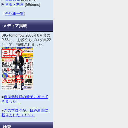
言葉・格言
[59items]
【
全記事一覧
】
メディア掲載
BIG tomorrow 2005年8月号の
P.56に、 お役立ちブログ集22
として、掲載されました。
■
自民党総裁の椅子に座って
きました！
■
このブログが、日経新聞に
載りました（！？）
検索