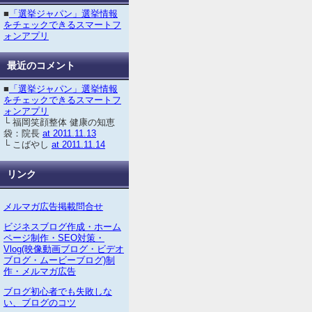
■
「選挙ジャパン」選挙情報
をチェックできるスマートフ
ォンアプリ
最近のコメント
■
「選挙ジャパン」選挙情報
をチェックできるスマートフ
ォンアプリ
└ 福岡笑顔整体 健康の知恵
袋：院長
at 2011.11.13
└ こばやし
at 2011.11.14
リンク
メルマガ広告掲載問合せ
ビジネスブログ作成・ホーム
ページ制作・SEO対策・
Vlog(映像動画ブログ・ビデオ
ブログ・ムービーブログ)制
作・メルマガ広告
ブログ初心者でも失敗しな
い、ブログのコツ