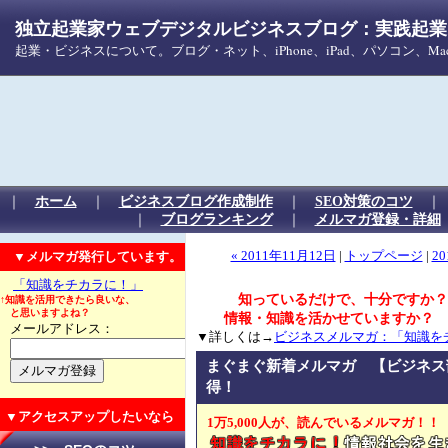
独立起業家ウェブデジタルビジネスブログ：実践起業！
起業・ビジネスについて。ブログ・ネット、iPhone、iPad、パソコン、
｜
ホーム
｜
ビジネスブログ作成制作
｜
SEO対策のコツ
｜
ブログランキング
｜
メルマガ登録・詳細
▼メルマガ発行しています。
« 2011年11月12日
|
トップページ
|
20
「知識をチカラに！」
知っているだけで、十分ですか？
↑知識を活用できたら良いな、
と思いますよね？
情報・知識を活かせていますか？
メールアドレス：
▼詳しくは→
ビジネスメルマガ：「知識を
まぐまぐ新着メルマガ 【ビジネス
得！
▼アクセスアップしたいなら
1万5,000人が、読んでいるメルマガ！！