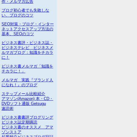
作・メルマガ広告
ブログ初心者でも失敗しな
い、ブログのコツ
SEO対策・ブログ・インター
ネットアクセスアップ方法の
基本、SEOのコツ
ビジネス書評・ビジネス誌・
ビジネステレビ ビジネスメ
ルマガブログ：知識をチカラ
に！
ビジネス書メルマガ「知識を
チカラに！」
メルマガ 実践『ブランド人
になれ！』のブログ
ステップメール比較紹介
アマゾン(Amazon) 本・CD・
DVDソフト通販 Getsugu
速読術
ビジネス書書評ブログリング
ビジネス誌定期購読
ビジネス書のオススメ アマ
ゾンストア
起業独立ビジネスブログ日記