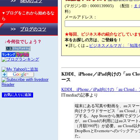
>>
SEOのコツ
(マガジンID：0000139905) （配信：
ま
料）
▼ブログをこれから始めるな
メールアドレス：
ら
>>
ブログのコツ
★毎回、ビジネス本の紹介などしていま
本をお探しの方は、ご登録を！
↓今何位でしょう？
▼詳しくは→
ビジネスメルマガ：「知識
KDDI、iPhone／iPad向けの「au 
ース
KDDI、iPhone／iPad向けの「au Cl
ITmediaの記事より
端末にある写真や動画を、auスマ
向けクラウドサービス「au Cloud
プする。App Storeから無料でダ
が、au Cloudの利用にはauスマ
（月額390円）が必要。au Cloud
DropBoxとEvernoteへのバック
た。