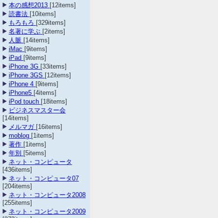
本の感想2013
[12items]
読書法
[10items]
もろもろ
[329items]
名著に学ぶ
[2items]
人脈
[14items]
iMac
[9items]
iPad
[9items]
iPhone 3G
[33items]
iPhone 3GS
[12items]
iPhone 4
[9items]
iPhone5
[4items]
iPod touch
[18items]
ビジネスマスター会
[14items]
メルマガ
[16items]
moblog
[1items]
著作
[1items]
年別
[5items]
ネット・コンピュータ
[436items]
ネット・コンピュータ07
[204items]
ネット・コンピュータ2008
[255items]
ネット・コンピュータ2009