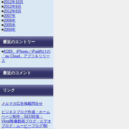
■
2012年10月
■
2012年9月
■
2012年8月
■
2007年
■
2006年
■
2005年
■
2004年
最近のエントリー
■
KDDI、iPhone／iPad向けの
「au Cloud」アプリをリリー
ス
最近のコメント
リンク
メルマガ広告掲載問合せ
ビジネスブログ作成・ホーム
ページ制作・SEO対策・
Vlog(映像動画ブログ・ビデオ
ブログ・ムービーブログ)制