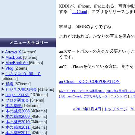
KDDIが、iPhone、iPadにある、写
する「
au Cloud
」アプリをリリースしま
容量は、50GBのようですね。
これだけあれば、かなりの写真を保存で
auスマートパスへの入会が必要という
Arrows X
[4items]
うです。
MacBook
[8items]
MacBook Air
[6items]
auで、iPhoneを使っている方に、良さ
Vlog
[2items]
このブログに関して
[56items]
au Cloud - KDDI CORPORATION
起業
[87items]
ビジネス書活用会
[41items]
[
ネット・PC・デジタル機器2013
]:
2013年7月 5日 10:3
blog・ブログ
[137items]
けの「au Cloud」アプリをリリース
|
コメント (0)
|
トラ
ブログ研究会
[5items]
本の感想
[185items]
« 2013年7月 4日
|
トップページ
|
20
本の感想2008
[40items]
本の感想2009
[40items]
本の感想2010
[34items]
本の感想2011
[42items]
本の感想2012
[42items]