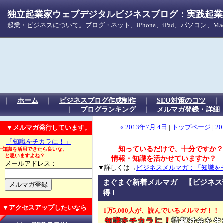
独立起業家ウェブデジタルビジネスブログ：実践起業！
起業・ビジネスについて。ブログ・ネット、iPhone、iPad、パソコン、
｜
ホーム
｜
ビジネスブログ作成制作
｜
SEO対策のコツ
｜
ブログランキング
｜
メルマガ登録・詳細
▼メルマガ発行しています。
« 2013年7月 4日
|
トップページ
|
20
「知識をチカラに！」
知っているだけで、十分ですか？
↑知識を活用できたら良いな、
と思いますよね？
情報・知識を活かせていますか？
メールアドレス：
▼詳しくは→
ビジネスメルマガ：「知識を
まぐまぐ新着メルマガ 【ビジネス
得！
▼アクセスアップしたいなら
1万5,000人が、読んでいるメルマガ！！