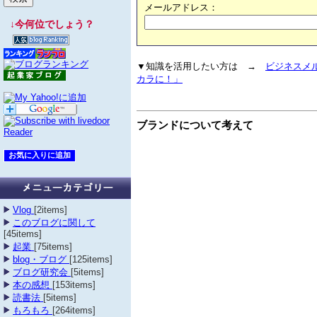
メールアドレス：
↓今何位でしょう？
▼知識を活用したい方は →
ビジネスメ
カラに！」
ブランドについて考えて
Vlog
[2items]
このブログに関して
[45items]
起業
[75items]
blog・ブログ
[125items]
ブログ研究会
[5items]
本の感想
[153items]
読書法
[5items]
もろもろ
[264items]