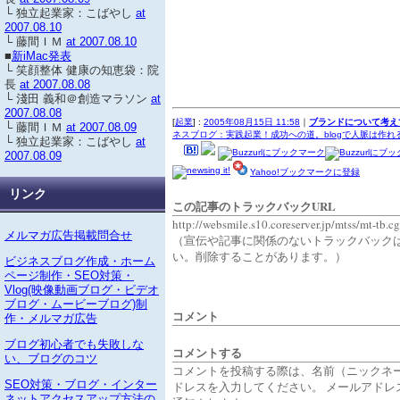
└ 独立起業家：こばやし
at
2007.08.10
└ 藤間ＩＭ
at 2007.08.10
■
新iMac発表
└ 笑顔整体 健康の知恵袋：院
長
at 2007.08.08
└ 淺田 義和＠創造マラソン
at
2007.08.08
[
起業
] :
2005年08月15日 11:58
｜
ブランドについて考え
└ 藤間ＩＭ
at 2007.08.09
ネスブログ：実践起業！成功への道。blogで人脈は作れ
└ 独立起業家：こばやし
at
2007.08.09
Yahoo!ブックマークに登録
リンク
この記事のトラックバックURL
http://websmile.s10.coreserver.jp/mtss/mt-tb.c
メルマガ広告掲載問合せ
（宣伝や記事に関係のないトラックバック
い。削除することがあります。）
ビジネスブログ作成・ホーム
ページ制作・SEO対策・
Vlog(映像動画ブログ・ビデオ
ブログ・ムービーブログ)制
コメント
作・メルマガ広告
ブログ初心者でも失敗しな
コメントする
い、ブログのコツ
コメントを投稿する際は、名前（ニックネ
SEO対策・ブログ・インター
ドレスを入力してください。 メールアドレ
ネットアクセスアップ方法の