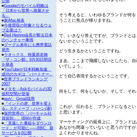
公開
■
Googleのモバイル戦略は
「日本から世界へ発展させ
そう考えると、いわゆるブランドが何を
る」
うことに焦点が移りますね。
■
新iMac発表
■
今後買収の対象となるウェ
ブ企業は？
で、いきなり答えですが、ブランドとは
■
Red Herring会長が斬る日本
のベンチャー事情
ないかということです。
■
グーグル来年にも携帯電話
発売
どう生きるかということですね。
■
ラオックス、秋葉原名物
「ザ・コン館」9月30日閉店
まあ、ここまで飛躍しないとしたら、自
を発表
いでしょう。
■
YouTubeが日本戦略加速
成功のカギは「パートナー」
どう自己表現するかということです。
■
世界ブランドランキング
2007
■
メタモ－Askモバイルの3D
何をして、何をしないか、そして、それ
仮想空間が登場
■
auが、Gmail採用
■
『インドの虎、世界を変え
これが、伝わると、ブランドになるとい
る』スティーブ・ハーン(著)
と思います。
■
仮想世界の「バーチャル社
員規則」、IBMが作成
マーケティングの延長上に、ブランドは
■
「見逃した番組をダウンロ
あながち間違っていないと思うのですが
ード」が可能に――BBC、新
よくわかりませんね。
サービスをβ公開