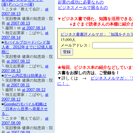
起業の成功に必要なもの
(著),P.ハンリー(著)
ビジネスメールで困るもの
└ ニタ＠「教えて会計」
at
2007.08.13
▼ビジネス書で得た、知識を活用できる
└ 笑顔整体 健康の知恵袋：院
※まぐまぐ読者さんの本棚に紹介さ
長
at 2007.08.13
└ 藤間ＩＭ
at 2007.08.14
└ 独立起業家：こばやし
at
ビジネス書書評メルマガ：「知識をチカ
2007.08.14
15,000人
■
モバイルブロードバンド加
メールアドレス：
入者、2012年までに12億人規
模に
└ 笑顔整体 健康の知恵袋：院
長
at 2007.08.12
└ 独立起業家：こばやし
at
★毎回、ビジネス本の紹介などしていま
2007.08.13
ス書をお探しの方は、ご登録を！
■
ゲーム内広告は効果あり
▼詳しくは →
ビジネスメルマガ：「
└ 笑顔整体 健康の知恵袋：院
に！」
長
at 2007.08.11
└ 藤間ＩＭ
at 2007.08.12
└ 独立起業家：こばやし
at
2007.08.12
■
Googleのモバイル戦略は
「日本から世界へ発展させ
る」
└ ニタ＠「教えて会計」
at
2007.08.09
└ 笑顔整体 健康の知恵袋：院
長
at 2007.08.09