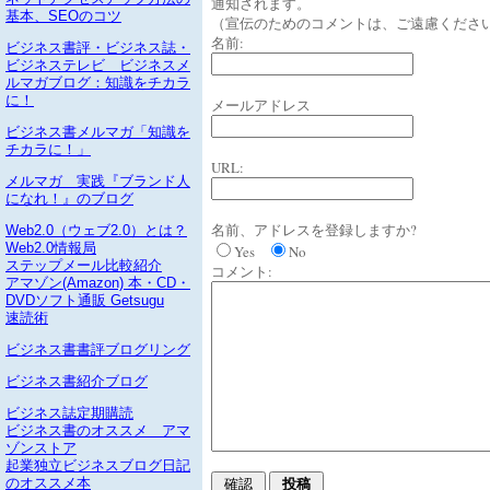
通知されます。
基本、SEOのコツ
（宣伝のためのコメントは、ご遠慮くださ
名前:
ビジネス書評・ビジネス誌・
ビジネステレビ ビジネスメ
ルマガブログ：知識をチカラ
に！
メールアドレス
ビジネス書メルマガ「知識を
チカラに！」
URL:
メルマガ 実践『ブランド人
になれ！』のブログ
名前、アドレスを登録しますか?
Web2.0（ウェブ2.0）とは？
Web2.0情報局
Yes
No
ステップメール比較紹介
コメント:
アマゾン(Amazon) 本・CD・
DVDソフト通販 Getsugu
速読術
ビジネス書書評ブログリング
ビジネス書紹介ブログ
ビジネス誌定期購読
ビジネス書のオススメ アマ
ゾンストア
起業独立ビジネスブログ日記
のオススメ本