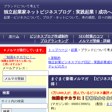
ブランドについて考えて
独立起業家ネットビジネスブログ：実践起業！成功への
起業・ビジネスについて。ブログ・ネットについて。本の感想。日々の雑
｜
ホーム
｜
ビジネスブログ作成制作
｜
SEO対策のコツ
｜
ブログランキング
｜
メルマガ登録・詳細
▼メルマガ発行しています。
トップページ
>
起業
> ブランドについて考
「知識をチカラに！」
« 楽観的
↑知識を活用できたら良いな、
独立起業ビジネスブログ日記：実践起業成
と思いますよね？
テレビの力 »
メールアドレス：
まぐまぐ新着メルマガ 【ビジネス
得！
検索
1万5,000人が、読んでいるビジネス書評
サイト内の検索
(マガジンID：0000139905) （配信：
ま
料）