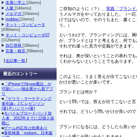
名著に学ぶ
[2items]
ご存知のように（？）、
実践「ブランド
人脈
[14items]
うメルマガをやっておりました。（一応
メルマガ
[15items]
けではないので、そのうちまた、書くこ
moblog
[1items]
う。）
ネット・コンピュータ
[436items]
というわけで、ブランディングには、興
ネット・コンピュータ07
が、ブランドとは？と考えると、何でも
[112items]
それぞれ違った見方や定義ができます。
自己啓発
[18items]
言葉・格言
[59items]
それは、奥が深いということの表れでも
くわからないということでもあります。
【
全記事一覧
】
最近のエントリー
このように、うまく答えが出てこないと
かけが悪いことが多いです。
■
「iPhoneでSkype通話」が
可能に――独企業から新アプ
ブランドとは何か？
リ
■
『ゲリラ・マーケティング
という問いでは、答えが出てこないと言
進化論』J.C.レビンソン
(著),P.ハンリー(著)
それでは、どういう問いかけが良いので
■
モバイルブロードバンド加
入者、2012年までに12億人規
模に
ブランドになるには、どうしたら良いか
■
ゲーム内広告は効果あり
■
鼻歌検索「midomi」日本版
という感じが良いかもしれません。