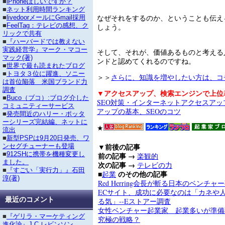
■
iPhoneほしいですか？
■
ネット利用時間ランキング
なぜそれをするのか、ということも伝え
■
livedoorメールにGmail採用
■
FeelTag：テレビの感想、ク
しょう。
リックで共有
■
『ハーバードでは教えない
実践経営学』マーク・マコー
そして、それが、価値あるものと考える
マック(著)
ンドと認めてくれるのですね。
■
世界で最も読まれたブログ
■
トヨタ３位に躍進、ソニー
＞＞
さらに、知識を増やしたい方は、コ
は首位陥落 米国ブランド力
調査
▼アクセスアップ、検索エンジンで上位
■
Buco（ブコ）:ブログ介した
SEO対策・インターネットアクセスア
コミュニティーサービス
アップの基本、SEOのコツ
■
発売間近のハリー・ポッタ
ーシリーズ完結編、ネットに
★
流出
■
新型PSPは9月20日発売、ワ
▼前後の記事
ンセグチューナーも登場
■
912SHに携帯を機種変更し
前の記事 →
楽観的
ました。
次の記事 →
テレビの力
■
『すごい「実行力」』石田
■
のその他の記事
起業
淳(著)
Red Herring会長が斬る日本のベンチャ
ECサイト、成功に必要なのは「カネや
最近のコメント
る気」--Eストアー調査
女性ベンチャー起業家 起業多いが準備
■
『ゲリラ・マーケティング
究極の戦略？
進化論』J.C.レビンソン