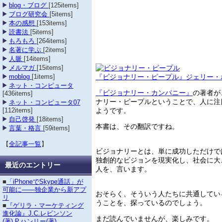
blog・ブログ
[125items]
ブログ研究会
[5items]
本の感想
[153items]
読書法
[5items]
もろもろ
[264items]
名著に学ぶ
[2items]
人脈
[14items]
メルマガ
[15items]
『ビジョナリー・ピープル』ジェリー・ポ
moblog
[1items]
ネット・コンピュータ
『ビジョナリー・カンパニー』
の著者が
[436items]
ナリー・ピープルということで、人に注
ネット・コンピュータ07
ようです。
[112items]
自己啓発
[18items]
本書は、その翻訳ですね。
言葉・格言
[59items]
【
全記事一覧
】
ビジョナリーとは、単に成功しただけで
独創的なビジョンを現実化し、社会に大
最近のエントリー
人を、言います。
■
「iPhoneでSkype通話」が
可能に――独企業から新アプ
おそらく、そういう人たちに共通してい
リ
うことを、探っているのでしょう。
■
『ゲリラ・マーケティング
進化論』J.C.レビンソン
まだ読んでいませんが、楽しみです。
(著),P.ハンリー(著)