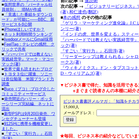
前の記事 →
速読術
■
仮想世界の「バーチャル社
次の記事 →
『ビジョナリービジネス』
員規則」、IBMが作成
(著),和仁達也(翻訳)
■
「見逃した番組をダウンロ
■
のその他の記事
本の感想
ード」が可能に――BBC、新
『ゲリラ・マーケティング進化論』J.C.レ
サービスをβ公開
ンリー(著)
■
iPhoneほしいですか？
『インドの虎、世界を変える』スティーブ
■
ネット利用時間ランキング
『ハーバードでは教えない実践経営学』
■
livedoorメールにGmail採用
■
FeelTag：テレビの感想、ク
ック(著)
リックで共有
『すごい「実行力」』石田淳(著)
■
『ハーバードでは教えない
『リーダーシップは教えられる』シャロ
実践経営学』マーク・マコー
ークス(著)
マック(著)
『ウィキノミクス』ドン・タプスコット
■
世界で最も読まれたブログ
D・ウィリアムズ(著)
■
トヨタ３位に躍進、ソニー
は首位陥落 米国ブランド力
▼ビジネス書で得た、知識を活用できる
調査
■
Buco（ブコ）:ブログ介した
※まぐまぐ読者さんの本棚に紹介さ
コミュニティーサービス
■
発売間近のハリー・ポッタ
ビジネス書書評メルマガ：「知識をチカ
ーシリーズ完結編、ネットに
15,000人
流出
メールアドレス：
■
新型PSPは9月20日発売、ワ
ンセグチューナーも登場
■
912SHに携帯を機種変更し
ました。
■
『すごい「実行力」』石田
★毎回、ビジネス本の紹介などしていま
淳(著)