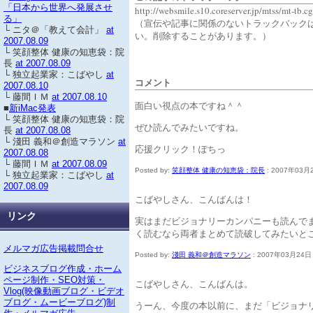
「日本から世界へ発展させ
http://websmile.s10.coreserver.jp/mtss/mt-tb.c
る」
（宣伝や記事に関係のないトラックバック
└ ニタ＠「教えて会計」
at
い。削除することがあります。）
2007.08.09
└ 笑顔整体 健康の知恵袋：院
長
at 2007.08.09
└ 独立起業家：こばやし
at
コメント
2007.08.10
└ 藤間ＩＭ
at 2007.08.10
面白い視点の本ですね＾＾
■
新iMac発表
└ 笑顔整体 健康の知恵袋：院
ぜひ読んでみたいですね。
長
at 2007.08.08
└ 淺田 義和＠創造マラソン
at
応援クリック！ぽちっ
2007.08.08
└ 藤間ＩＭ
at 2007.08.09
Posted by:
笑顔整体 健康の知恵袋：院長
: 2007年03月2
└ 独立起業家：こばやし
at
2007.08.09
こばやしさん、こんばんは！
リンク
実はまだビジョナリーカンパニーも読んで
く読むなら両者まとめて読破してみたいと
メルマガ広告掲載問合せ
Posted by:
淺田 義和＠創造マラソン
: 2007年03月24日 
ビジネスブログ作成・ホーム
ページ制作・SEO対策・
こばやしさん、こんばんは。
Vlog(映像動画ブログ・ビデオ
ブログ・ムービーブログ)制
うーん、今度の本以前に、まだ「ビジョナ