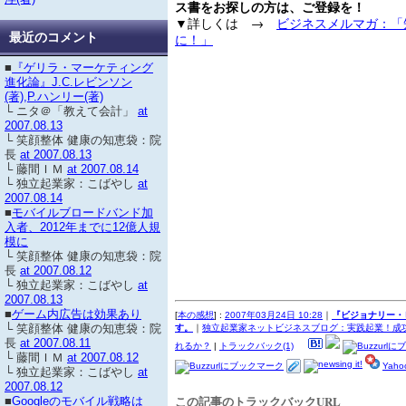
ス書をお探しの方は、ご登録を！
▼詳しくは →
ビジネスメルマガ：「
最近のコメント
に！」
■
『ゲリラ・マーケティング
進化論』J.C.レビンソン
(著),P.ハンリー(著)
└ ニタ＠「教えて会計」
at
2007.08.13
└ 笑顔整体 健康の知恵袋：院
長
at 2007.08.13
└ 藤間ＩＭ
at 2007.08.14
└ 独立起業家：こばやし
at
2007.08.14
■
モバイルブロードバンド加
入者、2012年までに12億人規
模に
└ 笑顔整体 健康の知恵袋：院
長
at 2007.08.12
└ 独立起業家：こばやし
at
2007.08.13
■
ゲーム内広告は効果あり
[
本の感想
] :
2007年03月24日 10:28
｜
『ビジョナリー・
└ 笑顔整体 健康の知恵袋：院
す。
｜
独立起業家ネットビジネスブログ：実践起業！成功
長
at 2007.08.11
れるか？
|
トラックバック(1)
└ 藤間ＩＭ
at 2007.08.12
Yah
└ 独立起業家：こばやし
at
2007.08.12
この記事のトラックバックURL
■
Googleのモバイル戦略は