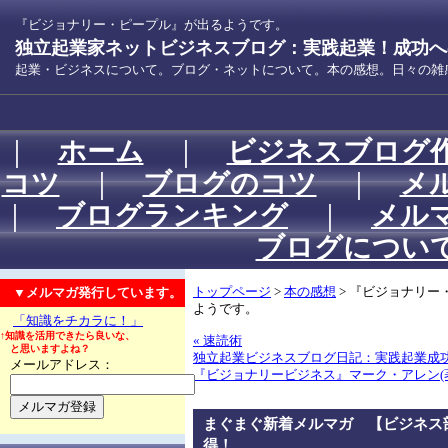
『ビジョナリー・ピープル』が出るようです。
独立起業家ネットビジネスブログ：実践起業！成功への
起業・ビジネスについて。ブログ・ネットについて。本の感想。日々の雑
｜
ホーム
｜
ビジネスブログ
コツ
｜
ブログのコツ
｜
メ
｜
ブログランキング
｜
メル
ブログについ
▼メルマガ発行しています。
トップページ
>
本の感想
> 『ビジョナリー
ようです。
「知識をチカラに！」
↑知識を活用できたら良いな、
« 速読術
と思いますよね？
独立起業ビジネスブログ日記：実践起業成
メールアドレス：
『ビジョナリービジネス』マーク・アレン(著)
まぐまぐ新着メルマガ 【ビジネス
得！