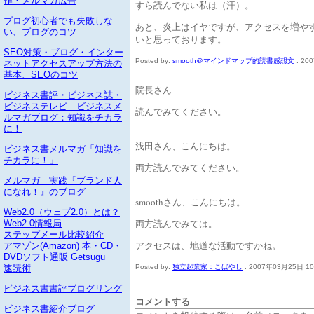
作・メルマガ広告
すら読んでない私は（汗）。
ブログ初心者でも失敗しな
あと、炎上はイヤですが、アクセスを増や
い、ブログのコツ
いと思っております。
SEO対策・ブログ・インター
Posted by:
smooth＠マインドマップ的読書感想文
: 20
ネットアクセスアップ方法の
基本、SEOのコツ
院長さん
ビジネス書評・ビジネス誌・
ビジネステレビ ビジネスメ
読んでみてください。
ルマガブログ：知識をチカラ
に！
浅田さん、こんにちは。
ビジネス書メルマガ「知識を
チカラに！」
両方読んでみてください。
メルマガ 実践『ブランド人
になれ！』のブログ
smoothさん、こんにちは。
Web2.0（ウェブ2.0）とは？
両方読んでみては。
Web2.0情報局
ステップメール比較紹介
アクセスは、地道な活動ですかね。
アマゾン(Amazon) 本・CD・
DVDソフト通販 Getsugu
Posted by:
独立起業家：こばやし
: 2007年03月25日 10
速読術
ビジネス書書評ブログリング
コメントする
ビジネス書紹介ブログ