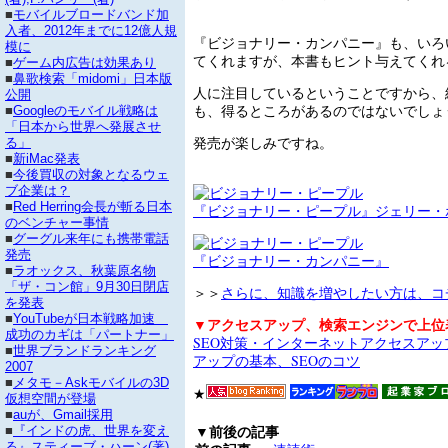
■
モバイルブロードバンド加
入者、2012年までに12億人規
『ビジョナリー・カンパニー』も、いろ
模に
てくれますが、本書もヒント与えてくれ
■
ゲーム内広告は効果あり
■
鼻歌検索「midomi」日本版
人に注目しているということですから、
公開
も、得るところがあるのではないでしょ
■
Googleのモバイル戦略は
「日本から世界へ発展させ
発売が楽しみですね。
る」
■
新iMac発表
■
今後買収の対象となるウェ
ブ企業は？
■
Red Herring会長が斬る日本
『ビジョナリー・ピープル』ジェリー・ポ
のベンチャー事情
■
グーグル来年にも携帯電話
発売
『ビジョナリー・カンパニー』
■
ラオックス、秋葉原名物
「ザ・コン館」9月30日閉店
＞＞
さらに、知識を増やしたい方は、コ
を発表
■
YouTubeが日本戦略加速
▼アクセスアップ、検索エンジンで上位
成功のカギは「パートナー」
SEO対策・インターネットアクセスア
■
世界ブランドランキング
アップの基本、SEOのコツ
2007
■
メタモ－Askモバイルの3D
★
仮想空間が登場
■
auが、Gmail採用
▼前後の記事
■
『インドの虎、世界を変え
る』スティーブ・ハーン(著)