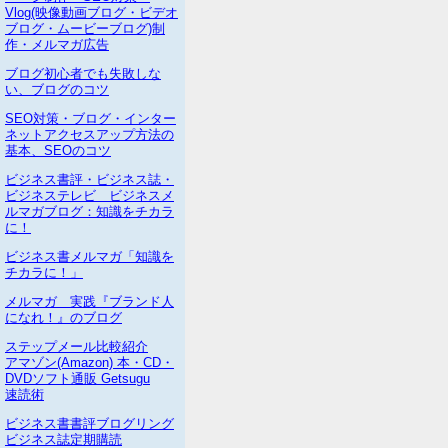
Vlog(映像動画ブログ・ビデオ
ブログ・ムービーブログ)制
作・メルマガ広告
ブログ初心者でも失敗しな
い、ブログのコツ
SEO対策・ブログ・インター
ネットアクセスアップ方法の
基本、SEOのコツ
ビジネス書評・ビジネス誌・
ビジネステレビ ビジネスメ
ルマガブログ：知識をチカラ
に！
ビジネス書メルマガ「知識を
チカラに！」
メルマガ 実践『ブランド人
になれ！』のブログ
ステップメール比較紹介
アマゾン(Amazon) 本・CD・
DVDソフト通販 Getsugu
速読術
ビジネス書書評ブログリング
ビジネス誌定期購読