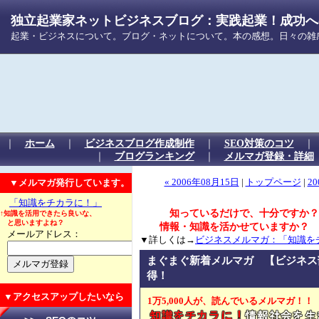
独立起業家ネットビジネスブログ：実践起業！成功への
起業・ビジネスについて。ブログ・ネットについて。本の感想。日々の雑
｜
ホーム
｜
ビジネスブログ作成制作
｜
SEO対策のコツ
｜
ブログランキング
｜
メルマガ登録・詳細
▼メルマガ発行しています。
« 2006年08月15日
|
トップページ
|
20
「知識をチカラに！」
知っているだけで、十分ですか？
↑知識を活用できたら良いな、
と思いますよね？
情報・知識を活かせていますか？
メールアドレス：
▼詳しくは→
ビジネスメルマガ：「知識を
まぐまぐ新着メルマガ 【ビジネス
得！
▼アクセスアップしたいなら
1万5,000人が、読んでいるメルマガ！！