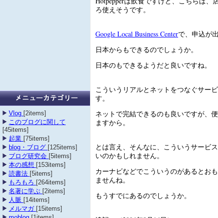
Hotpepperは飲食ですけど、こちらは
ろ使えそうです。
Google Local Business Center
で、申込が
日本からもできるのでしょうか。
日本のもできるようだと良いですね。
こういうリアルとネットをつなぐサービ
す。
ネットで完結できるのも良いですが、便
Vlog
[2items]
ますから。
このブログに関して
[45items]
起業
[75items]
とは言え、そんなに、こういうサービス
blog・ブログ
[125items]
いのかもしれません。
ブログ研究会
[5items]
本の感想
[153items]
カーナビなどでこういうのがあるとおも
読書法
[5items]
ませんね。
もろもろ
[264items]
名著に学ぶ
[2items]
もうすでにあるのでしょうか。
人脈
[14items]
メルマガ
[15items]
moblog
[1items]