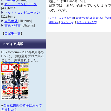
追記：（2006年8月16日）
ネット・コンピュータ
日本では、まだ、始まっていないようで
[436items]
みたいです。
ネット・コンピュータ07
[112items]
[
ネット・コンピュータ
]:
2006年08月16日 10:39
|
「Go
自己啓発
[18items]
供開始へ
|
コメント (4)
|
トラックバック(0)
言葉・格言
[59items]
【
全記事一覧
】
メディア掲載
BIG tomorrow 2005年8月号の
P.56に、 お役立ちブログ集22
として、掲載されました。
■
自民党総裁の椅子に座って
きました！