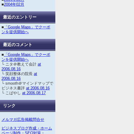
■
2004年02月
最近のエントリー
■
「Google Maps」でクーポ
ンを提供開始へ
最近のコメント
■
「Google Maps」でクーポ
ンを提供開始へ
└ ニタ＠教えて会計
at
2006.08.16
└ 笑顔整体の院長
at
2006.08.16
└ smooth＠マインドマップで
ビジネス書評
at 2006.08.16
└ こばやし
at 2006.08.17
リンク
メルマガ広告掲載問合せ
ビジネスブログ作成・ホーム
ページ制作・SEO対策・