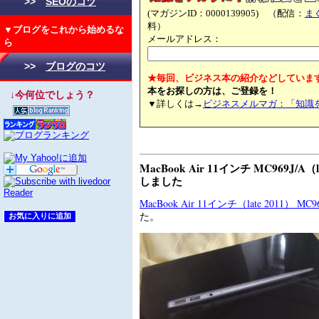
>>
SEOのコツ
(マガジンID：0000139905) （配信：
ま
料）
▼ブログをこれから始めるな
メールアドレス：
ら
>>
ブログのコツ
★毎回、ビジネス本の紹介などしていま
本をお探しの方は、ご登録を！
↓今何位でしょう？
▼詳しくは→
ビジネスメルマガ：「知識
MacBook Air 11インチ MC969J/A（
しました
MacBook Air 11インチ（late 2011） MC96
た。