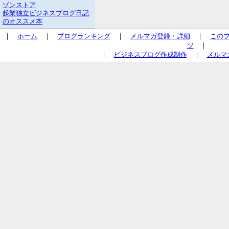
ゾンストア
起業独立ビジネスブログ日記
のオススメ本
｜
ホーム
｜
ブログランキング
｜
メルマガ登録・詳細
｜
この
ツ
｜
｜
ビジネスブログ作成制作
｜
メルマ