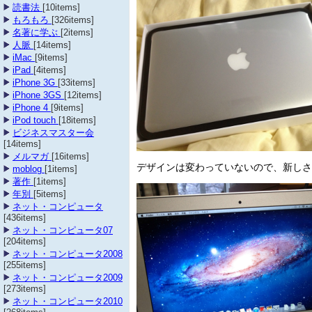
読書法
[10items]
もろもろ
[326items]
名著に学ぶ
[2items]
人脈
[14items]
iMac
[9items]
iPad
[4items]
iPhone 3G
[33items]
iPhone 3GS
[12items]
iPhone 4
[9items]
iPod touch
[18items]
ビジネスマスター会
[14items]
メルマガ
[16items]
デザインは変わっていないので、新しさ
moblog
[1items]
著作
[1items]
年別
[5items]
ネット・コンピュータ
[436items]
ネット・コンピュータ07
[204items]
ネット・コンピュータ2008
[255items]
ネット・コンピュータ2009
[273items]
ネット・コンピュータ2010