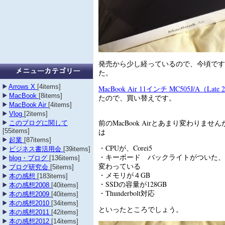
発売から少し経っているので、今頃です
た。
Arrows X
[4items]
MacBook Air 11インチ MC505J/A（Late 
MacBook
[8items]
たので、買い替えです。
MacBook Air
[4items]
Vlog
[2items]
前のMacBook Airとあまり変わりま
このブログに関して
[55items]
は
起業
[87items]
・CPUが、Corei5
ビジネス書活用会
[39items]
・キーボード バックライトがついた、F
blog・ブログ
[136items]
変わっている
ブログ研究会
[5items]
・メモリが４GB
本の感想
[183items]
・SSDの容量が128GB
本の感想2008
[40items]
・Thunderbolt対応
本の感想2009
[40items]
本の感想2010
[34items]
といったところでしょう。
本の感想2011
[42items]
本の感想2012
[14items]