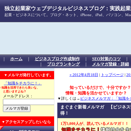
独立起業家ウェブデジタルビジネスブログ：実践起業！
起業・ビジネスについて。ブログ・ネット、iPhone、iPad、パソコン、
｜
ホーム
｜
ビジネスブログ作成制作
｜
SEO対策のコツ
｜
ブログランキング
｜
メルマガ登録・詳細
▼メルマガ発行しています。
« 2012年4月18日
|
トップページ
|
20
「知識をチカラに！」
知っているだけで、十分ですか？
↑知識を活用できたら良いな、
と思いますよね？
情報・知識を活かせていますか？
メールアドレス：
▼詳しくは→
ビジネスメルマガ：「知識を
まぐまぐ新着メルマガ 【ビジネス
得！
▼アクセスアップしたいなら
1万5,000人が、読んでいるメルマガ！！