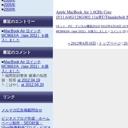
■
2006年
■
2005年
■
2004年
Apple MacBook Air 1.6GHz Core
i5/11.6/4G/128G/802.11n/BT/Thunderbolt
最近のエントリー
[
ネット・PC・デジタル機器2012
]:
2012年4月19日 10:
■
MacBook Air 11インチ
MC969J/A（late 2011）を購入しました
|
コメント (2)
MC969J/A（late 2011）を購
入しました
« 2012年4月18日
|
トップページ
|
20
最近のコメント
■
MacBook Air 11インチ
MC969J/A（late 2011）を購
入しました
└ 福岡笑顔整体 健康の知恵
袋：院長
at 2012.04.19
└ こばやし
at 2012.04.20
リンク
メルマガ広告掲載問合せ
ビジネスブログ作成・ホーム
ページ制作・SEO対策・
Vlog(映像動画ブログ・ビデオ