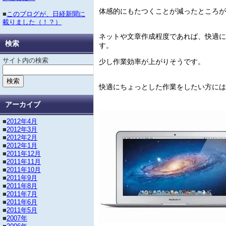
体感的にもたつくことが減ったところが
■
このブログが、日経新聞に
載りました（！？）
ネットや文章作成程度であれば、快適に
検索
す。
サイト内の検索
少し作業効率が上がりそうです。
快適にちょっとした作業をしたい方には
アーカイブ
■
2012年4月
■
2012年3月
■
2012年2月
■
2012年1月
■
2011年12月
■
2011年11月
■
2011年10月
■
2011年9月
■
2011年8月
■
2011年7月
■
2011年6月
■
2011年5月
■
2007年