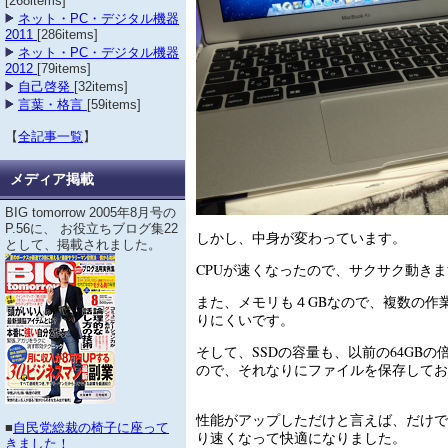
[268items]
ネット・PC・デジタル機器
2011
[286items]
ネット・PC・デジタル機器
2012
[79items]
自己啓発
[32items]
言葉・格言
[59items]
【
全記事一覧
】
メディア掲載
BIG tomorrow 2005年8月号の
P.56に、 お役立ちブログ集22
しかし、中身が変わっています。
として、掲載されました。
CPUが速くなったので、サクサク動き
また、メモリも４GBなので、複数の作
りにくいです。
そして、SSDの容量も、以前の64GB
ので、それなりにファイルを保存してお
性能がアップしただけと言えば、だけで
■
自民党総裁の椅子に座って
り速くなって快適になりました。
きました！