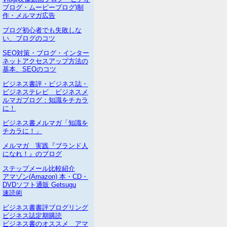
ブログ・ムービーブログ)制
作・メルマガ広告
ブログ初心者でも失敗しな
い、ブログのコツ
SEO対策・ブログ・インター
ネットアクセスアップ方法の
基本、SEOのコツ
ビジネス書評・ビジネス誌・
ビジネステレビ ビジネスメ
ルマガブログ：知識をチカラ
に！
ビジネス書メルマガ「知識を
チカラに！」
メルマガ 実践『ブランド人
になれ！』のブログ
ステップメール比較紹介
アマゾン(Amazon) 本・CD・
DVDソフト通販 Getsugu
速読術
ビジネス書書評ブログリング
ビジネス誌定期購読
ビジネス書のオススメ アマ