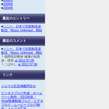
■
2006年
■
2005年
■
2004年
最近のエントリー
■
ソニー、日本で定額制音楽
配信「Music Unlimted」開始
最近のコメント
■
ソニー、日本で定額制音楽
配信「Music Unlimted」開始
└ 福岡笑顔整体 健康の知恵
袋：院長
at 2012.07.05
└ こばやし
at 2012.07.06
リンク
メルマガ広告掲載問合せ
ビジネスブログ作成・ホーム
ページ制作・SEO対策・
Vlog(映像動画ブログ・ビデオ
ブログ・ムービーブログ)制
作・メルマガ広告