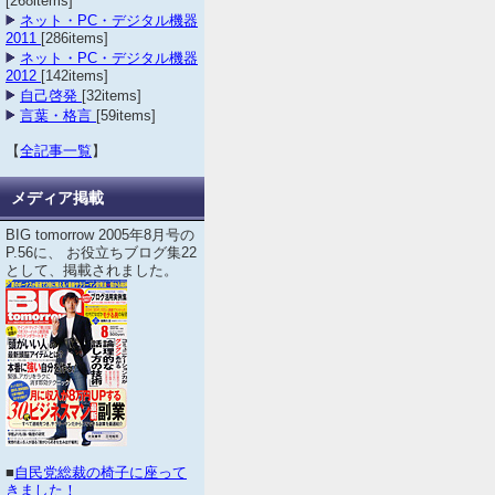
[268items]
ネット・PC・デジタル機器
2011
[286items]
ネット・PC・デジタル機器
2012
[142items]
自己啓発
[32items]
言葉・格言
[59items]
【
全記事一覧
】
メディア掲載
BIG tomorrow 2005年8月号の
P.56に、 お役立ちブログ集22
として、掲載されました。
■
自民党総裁の椅子に座って
きました！