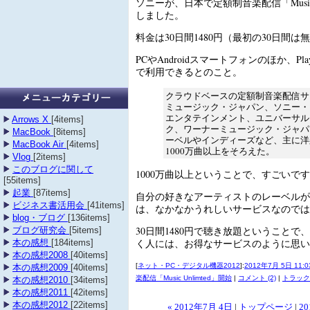
ソニーが、日本で定額制音楽配信「Music U
しました。
料金は30日間1480円（最初の30日間
PCやAndroidスマートフォンのほか、PlaySt
で利用できるとのこと。
クラウドベースの定額制音楽配信サ
ミュージック・ジャパン、ソニー・
エンタテインメント、ユニバーサル
Arrows X
[4items]
ク、ワーナーミュージック・ジャパ
MacBook
[8items]
ーベルやインディーズなど、主に洋
MacBook Air
[4items]
1000万曲以上をそろえた。
Vlog
[2items]
このブログに関して
1000万曲以上ということで、すごいで
[55items]
起業
[87items]
自分の好きなアーティストのレーベルが
ビジネス書活用会
[41items]
は、なかなかうれしいサービスなのでは
blog・ブログ
[136items]
30日間1480円で聴き放題ということで
ブログ研究会
[5items]
く人には、お得なサービスのように思い
本の感想
[184items]
本の感想2008
[40items]
[
ネット・PC・デジタル機器2012
]:
2012年7月 5日 11:0
本の感想2009
[40items]
楽配信「Music Unlimted」開始
|
コメント (2)
|
トラック
本の感想2010
[34items]
本の感想2011
[42items]
本の感想2012
[22items]
« 2012年7月 4日
|
トップページ
|
20