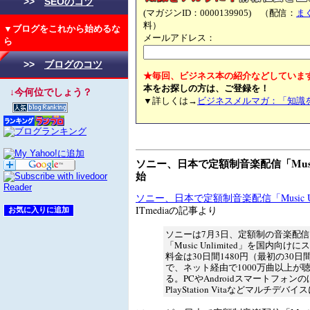
>>
SEOのコツ
(マガジンID：0000139905) （配信：
ま
料）
▼ブログをこれから始めるな
メールアドレス：
ら
>>
ブログのコツ
★毎回、ビジネス本の紹介などしていま
本をお探しの方は、ご登録を！
↓今何位でしょう？
▼詳しくは→
ビジネスメルマガ：「知識
ソニー、日本で定額制音楽配信「Music 
始
ソニー、日本で定額制音楽配信「Music Un
ITmediaの記事より
ソニーは7月3日、定額制の音楽配
「Music Unlimited」を国内向
料金は30日間1480円（最初の30日
で、ネット経由で1000万曲以上が
る。PCやAndroidスマートフォン
PlayStation Vitaなどマルチデ