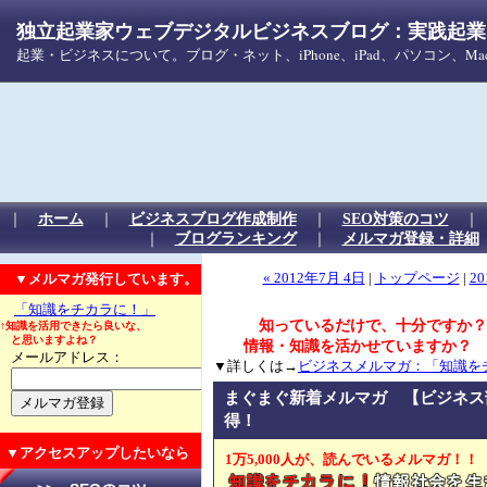
独立起業家ウェブデジタルビジネスブログ：実践起業！
起業・ビジネスについて。ブログ・ネット、iPhone、iPad、パソコン、
｜
ホーム
｜
ビジネスブログ作成制作
｜
SEO対策のコツ
｜
ブログランキング
｜
メルマガ登録・詳細
▼メルマガ発行しています。
« 2012年7月 4日
|
トップページ
|
20
「知識をチカラに！」
知っているだけで、十分ですか？
↑知識を活用できたら良いな、
と思いますよね？
情報・知識を活かせていますか？
メールアドレス：
▼詳しくは→
ビジネスメルマガ：「知識を
まぐまぐ新着メルマガ 【ビジネス
得！
▼アクセスアップしたいなら
1万5,000人が、読んでいるメルマガ！！