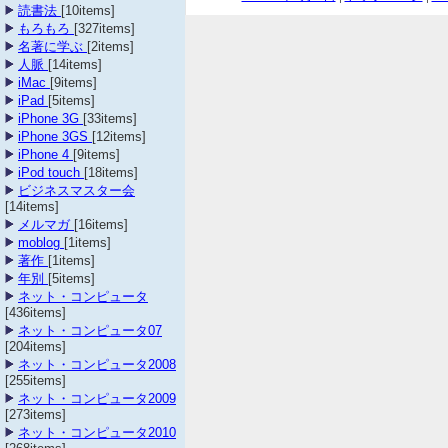
読書法
[10items]
もろもろ
[327items]
名著に学ぶ
[2items]
人脈
[14items]
iMac
[9items]
iPad
[5items]
iPhone 3G
[33items]
iPhone 3GS
[12items]
iPhone 4
[9items]
iPod touch
[18items]
ビジネスマスター会
[14items]
メルマガ
[16items]
moblog
[1items]
著作
[1items]
年別
[5items]
ネット・コンピュータ
[436items]
ネット・コンピュータ07
[204items]
ネット・コンピュータ2008
[255items]
ネット・コンピュータ2009
[273items]
ネット・コンピュータ2010