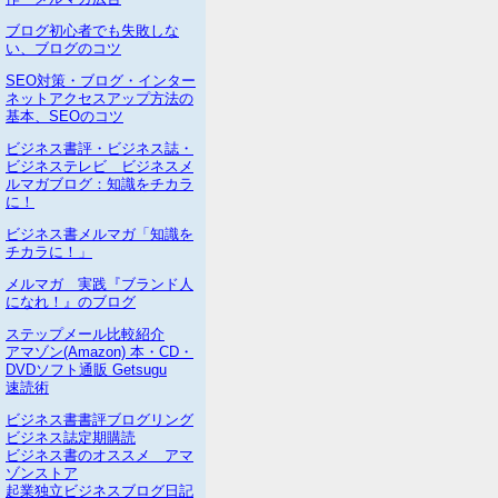
ブログ初心者でも失敗しな
い、ブログのコツ
SEO対策・ブログ・インター
ネットアクセスアップ方法の
基本、SEOのコツ
ビジネス書評・ビジネス誌・
ビジネステレビ ビジネスメ
ルマガブログ：知識をチカラ
に！
ビジネス書メルマガ「知識を
チカラに！」
メルマガ 実践『ブランド人
になれ！』のブログ
ステップメール比較紹介
アマゾン(Amazon) 本・CD・
DVDソフト通販 Getsugu
速読術
ビジネス書書評ブログリング
ビジネス誌定期購読
ビジネス書のオススメ アマ
ゾンストア
起業独立ビジネスブログ日記