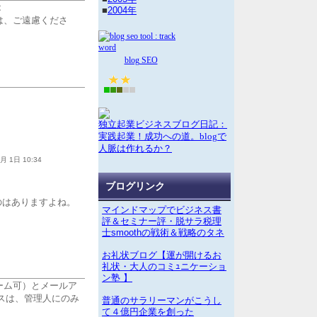
2
■
2004年
は、ご遠慮くださ
blog SEO
独立起業ビジネスブログ日記：
実践起業！成功への道。blogで
人脈は作れるか？
月 1日 10:34
ブログリンク
のはありますよね。
マインドマップでビジネス書
評＆セミナー評・脱サラ税理
士smoothの戦術＆戦略のタネ
お礼状ブログ【運が開けるお
礼状・大人のコミｭニケーショ
ン塾 】
ーム可）とメールア
スは、管理人にのみ
普通のサラリーマンがこうし
て４億円企業を創った