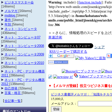
Warning
: include() [
function.include
]: Fail
ビジネスマスター会
'http://www.web-smile.com/jissenkigyou/kijisi
[14items]
(include_path='.:/opt/php-5.3.3/data/pear:/op
メルマガ
[16items]
/home/kobatano/web-
5.3.3/data/php') in
moblog
[1items]
smile.com/public_html/jissenkigyou/archi
著作
[1items]
306
line
年別
[5items]
ネット・コンピュータ
＞＞さらに、情報処理のスピードを上
[436items]
単速読術
ネット・コンピュータ07
[204items]
ネット・コンピュータ2008
シェア
[255items]
RSSリーダーで購読する
ネット・コンピュータ2009
[273items]
ネット・コンピュータ2010
[268items]
ネット・PC・デジタル機器
2011
[286items]
Yahoo!ブックマー
ネット・PC・デジタル機器
2012
[138items]
▼【メルマガ登録】役立つビジネス書を
自己啓発
[32items]
言葉・格言
[59items]
ビジネス書書評メルマガ：「知識をチカ
15,000人
【
全記事一覧
】
メールアドレス：
最近のエントリー