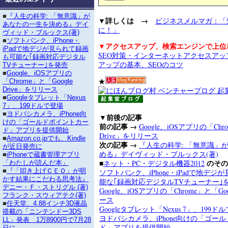
■
『人生の科学: 「無意識」が
▼詳しくは →
ビジネスメルマガ：「
あなたの一生を決める』デイ
に！」
ヴィッド・ブルックス(著)
■
ソフトバンク、iPhone・
▼アクセスアップ、検索エンジンで上位
iPadで地デジが見られて録画
SEO対策・インターネットアクセスア
も可能な｢録画対応デジタル
アップの基本、SEOのコツ
TVチューナー｣を発売
■
Google、iOSアプリの
★
「Chrome」と「Google
Drive」をリリース
■
Googleタブレット「Nexus
7」、199ドルで登場
■
ヨドバシカメラ、iPhone向
▼前後の記事
けの「ゴールドポイントカー
前の記事 →
Google、iOSアプリの「Chro
ド」アプリを提供開始
Drive」をリリース
■
Amazon.co.jpでも、Kindle
次の記事 →
『人生の科学: 「無意識」
が近日発売に
める』デイヴィッド・ブルックス(著)
■
iPhoneで蔵書管理アプリ
■
のその
ネット・PC・デジタル機器2012
「わたしが読んだ本」
■
『「叩き上げＣＥＯ」が明
ソフトバンク、iPhone・iPadで地デ
かす結果にこだわる思考法』
能な｢録画対応デジタルTVチューナー｣
デニー・Ｆ・ストリグル (著)
Google、iOSアプリの「Chrome」と「Goo
フランク・スウィアテク(著)
ース
■
任天堂、4.88インチ3D液晶
Googleタブレット「Nexus 7」、199ド
搭載の「ニンテンドー3DS
ヨドバシカメラ、iPhone向けの「ゴー
LL」発表 1万8900円で7月28
ド」アプリを提供開始
日に