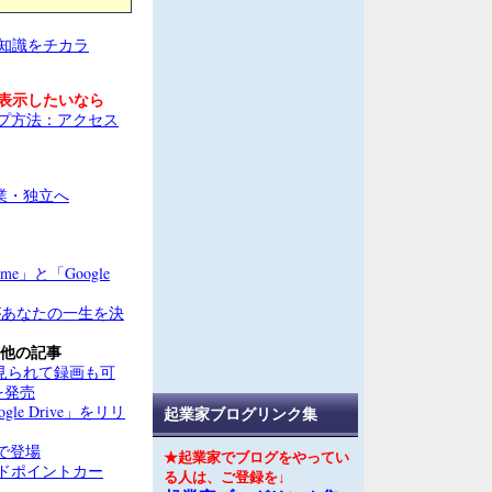
知識をチカラ
表示したいなら
ップ方法：アクセス
me」と「Google
があなたの一生を決
他の記事
ジが見られて録画も可
を発売
gle Drive」をリリ
起業家ブログリンク集
ルで登場
★起業家でブログをやってい
ルドポイントカー
る人は、ご登録を↓