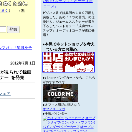
功の９ステップ・オーディオ
コース』
ぐまぐ
） （無
ビジネス書では異例の１００万部を
突破した、あの『７つの習慣』の仕
掛け人。ジェームススキナーが書き
下ろしたベストセラー『成功の9ス
テップ』オーディオコースが遂に登
場！
●本気でネットショップを考え
ルマガ：「知識をチ
ている方にお薦め↓
2012年7月 1日
デジが見られて録画
ナー｣を発売
●↓ショッピングカートなら、こちら
がおすすめです。
シェア
●オフィス用品の購入なら
オフィス・デポ
●手帳バインダー
バインダー(ベビーカーフ)オープン
タイプ(コンパクト・ブラウン)