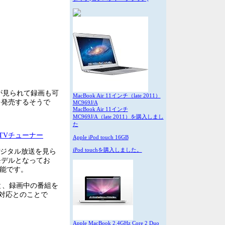
デジが見られて録画も可
MacBook Air 11インチ（late 2011）
を発売するそうで
MC969J/A
MacBook Air 11インチ
MC969J/A（late 2011）を購入しまし
た
タルTVチューナー
Apple iPod touch 16GB
S/CSデジタル放送を見ら
iPod touchを購入しました。
モデルとなってお
可能です。
と、録画中の番組を
対応とのことで
Apple MacBook 2.4GHz Core 2 Duo