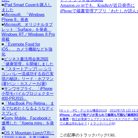
Amazon.co.jpでも、Kindleが近日発売に
■
iPad Smart Coverを購入し
ました
iPhoneで蔵書管理アプリ「わたしが読
■
Microsoft、「Windows
Phone 8」発表
■
Microsoft、オリジナルタブ
レット「Surface」を発表
Windows RT／Windows 8 Pro
搭載
■
「Evernote Food for
iOS」、カメラ機能などを強
化
■
ビジネス書活用会第28回
「健康管理」を開催しました
■
『スタートアップ! ― シリ
コンバレー流成功する自己実
現の秘訣』リード・ホフマン
(著)ベン・カスノーカ(著)
■
サンワサプライ、「iPhone
小型モバイルプロジェクター
400-PRJ015」
■
「MacBook Pro Retina」 ま
るでなめたくなるようなディ
[
ネット・PC・デジタル機器2012
] :
2012年7月 1日 11:
スプレイ
iPhone・iPadで地デジが見られて録画も可能な｢録画
■
Sony Mobile、Facebookと
を発売
｜
独立起業家ウェブデジタルビジネスブログ：実践
連携した「Xperia miro」を発
で人脈は作れるか？
|
トラックバック(0)
表
■
OS X Mountain Lionが7月に
この記事のトラックバックURL
1700円で発売--主要10機能