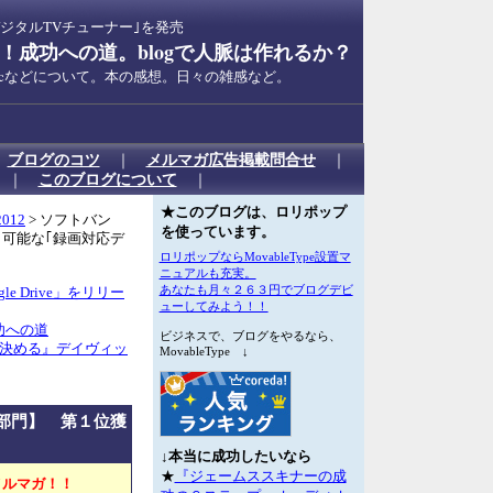
デジタルTVチューナー｣を発売
成功への道。blogで人脈は作れるか？
Macなどについて。本の感想。日々の雑感など。
｜
ブログのコツ
｜
メルマガ広告掲載問合せ
｜
｜
このブログについて
｜
★このブログは、ロリポップ
012
> ソフトバン
を使っています。
画も可能な｢録画対応デ
ロリポップならMovableType設置マ
ニュアルも充実。
あなたも月々２６３円でブログデビ
gle Drive」をリリー
ューしてみよう！！
功への道
ビジネスで、ブログをやるなら、
を決める』デイヴィッ
MovableType ↓
部門】 第１位獲
↓本当に成功したいなら
★
『ジェームススキナーの成
メルマガ！！