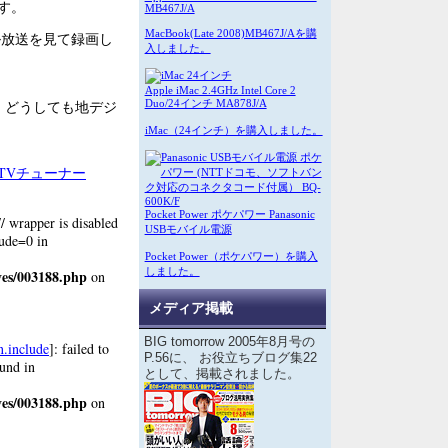
す。
MB467J/A
MacBook(Late 2008)MB467J/Aを購
ジタル放送を見て録画し
入しました。
Apple iMac 2.4GHz Intel Core 2
eで、どうしても地デジ
Duo/24インチ MA878J/A
iMac（24インチ）を購入しました。
タルTVチューナー
Pocket Power ポケパワー Panasonic
:// wrapper is disabled
USBモバイル電源
lude=0 in
Pocket Power（ポケパワー）を購入
しました。
ves/003188.php
on
メディア掲載
BIG tomorrow 2005年8月号の
n.include
]: failed to
P.56に、 お役立ちブログ集22
ound in
として、掲載されました。
ves/003188.php
on