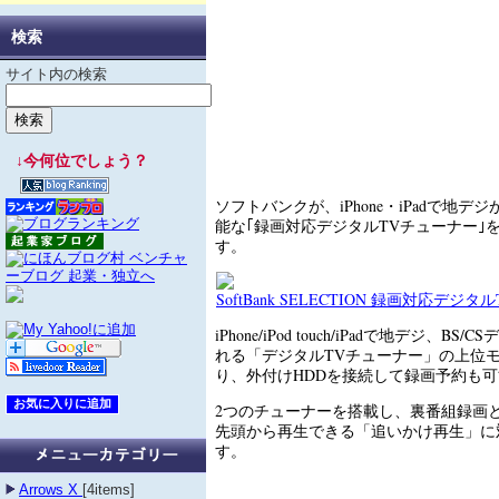
検索
サイト内の検索
↓今何位でしょう？
ソフトバンクが、iPhone・iPadで地
能な｢録画対応デジタルTVチューナー｣
す。
SoftBank SELECTION 録画対応デジ
iPhone/iPod touch/iPadで地デジ、B
れる「デジタルTVチューナー」の上位
り、外付けHDDを接続して録画予約も
2つのチューナーを搭載し、裏番組録画
先頭から再生できる「追いかけ再生」に
す。
Arrows X
[4items]