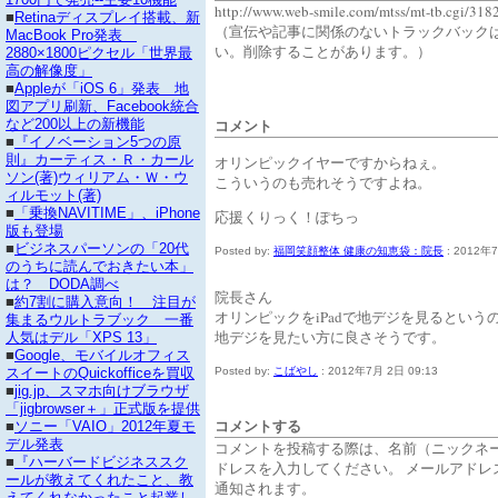
http://www.web-smile.com/mtss/mt-tb.cgi/318
■
Retinaディスプレイ搭載、新
（宣伝や記事に関係のないトラックバック
MacBook Pro発表
い。削除することがあります。）
2880×1800ピクセル「世界最
高の解像度」
■
Appleが「iOS 6」発表 地
図アプリ刷新、Facebook統合
コメント
など200以上の新機能
■
『イノベーション5つの原
則』カーティス・Ｒ・カール
オリンピックイヤーですからねぇ。
ソン(著)ウィリアム・Ｗ・ウ
こういうのも売れそうですよね。
ィルモット(著)
■
「乗換NAVITIME」、iPhone
応援くりっく！ぽちっ
版も登場
■
ビジネスパーソンの「20代
Posted by:
福岡笑顔整体 健康の知恵袋：院長
: 2012年7
のうちに読んでおきたい本」
は？ DODA調べ
院長さん
■
約7割に購入意向！ 注目が
オリンピックをiPadで地デジを見るという
集まるウルトラブック 一番
地デジを見たい方に良さそうです。
人気はデル「XPS 13」
■
Google、モバイルオフィス
Posted by:
こばやし
: 2012年7月 2日 09:13
スイートのQuickofficeを買収
■
jig.jp、スマホ向けブラウザ
「jigbrowser＋」正式版を提供
コメントする
■
ソニー「VAIO」2012年夏モ
デル発表
コメントを投稿する際は、名前（ニックネ
■
『ハーバードビジネススク
ドレスを入力してください。 メールアドレ
ールが教えてくれたこと、教
通知されます。
えてくれなかったこと起業し