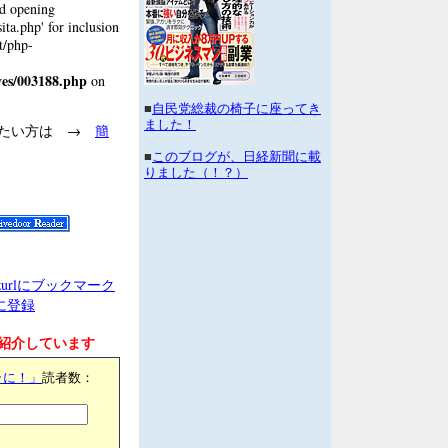
ed opening
ta.php' for inclusion
t/php-
ves/003188.php
on
■
自民党総裁の椅子に座ってき
ました！
げたい方は →
簡
■
このブログが、日経新聞に載
りました（！？）
クに登録
紹介しています
ラに！」
読者数：