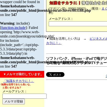
wrapper could be found in
/home/kobatano/web-
(マガジンID：0000139905) （配信：
ま
smile.com/public_html/jissenkigyou/archives/003188.php
料）
on line
547
メールアドレス：
Warning
: include()
[
function.include
]: Failed
opening 'http://www.web-
smile.com/jissenkigyou/sidetop.php'
▼知識を活用したい方は →
ビジネスメ
for inclusion
カラに！」
(include_path='.:/opt/php-
5.3.3/data/pear:/opt/php-
5.3.3/data/php') in
ソフトバンク、iPhone・iPadで地
/home/kobatano/web-
も可能な｢録画対応デジタルTVチュー
smile.com/public_html/jissenkigyou/archives/003188.php
on line
547
▼メルマガ発行しています。
「知識をチカラに！」
↑知識を活用できたら良いな、
と思いますよね？
メールアドレス：