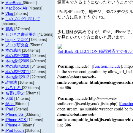
録画もできるようになったということで
MacBook
[8items]
MacBook Air
[4items]
iPadやiPhoneで、地デジ、BS/CSデ
Vlog
[2items]
たい方に良さそうですね。
このブログに関して
[55items]
起業
[87items]
少し価格が高めですが、iPad、iPhon
ビジネス書活用会
[41items]
が見たいという方に良いと思います。
blog・ブログ
[136items]
ブログ研究会
[5items]
本の感想
[184items]
SoftBank SELECTION 録画対応デジ
本の感想2008
[40items]
本の感想2009
[40items]
Warning
: include() [
function.include
]: http
本の感想2010
[34items]
in the server configuration by allow_url_inc
本の感想2011
[42items]
/home/kobatano/web-
本の感想2012
[22items]
smile.com/public_html/jissenkigyou/archi
読書法
[10items]
306
line
もろもろ
[327items]
名著に学ぶ
[2items]
Warning
: include(http://www.web-
人脈
[14items]
smile.com/jissenkigyou/kijisita.php) [
functio
iMac
[9items]
open stream: no suitable wrapper could be f
iPad
[5items]
/home/kobatano/web-
iPhone 3G
[33items]
smile.com/public_html/jissenkigyou/archi
iPhone 3GS
[12items]
306
line
iPhone 4
[9items]
iPod touch
[18items]