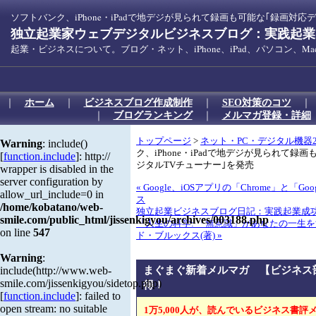
ソフトバンク、iPhone・iPadで地デジが見られて録画も可能な｢録画対応
独立起業家ウェブデジタルビジネスブログ：実践起業！
起業・ビジネスについて。ブログ・ネット、iPhone、iPad、パソコン、
｜
ホーム
｜
ビジネスブログ作成制作
｜
SEO対策のコツ
｜
ブログランキング
｜
メルマガ登録・詳細
トップページ
>
ネット・PC・デジタル機器2
Warning
: include()
ク、iPhone・iPadで地デジが見られて録
[
function.include
]: http://
ジタルTVチューナー｣を発売
wrapper is disabled in the
server configuration by
« Google、iOSアプリの「Chrome」と「Goo
allow_url_include=0 in
ス
/home/kobatano/web-
独立起業ビジネスブログ日記：実践起業成
smile.com/public_html/jissenkigyou/archives/003188.php
『人生の科学: 「無意識」があなたの一生
on line
547
ド・ブルックス(著) »
Warning
:
まぐまぐ新着メルマガ 【ビジネス
include(http://www.web-
smile.com/jissenkigyou/sidetop.php)
得！
[
function.include
]: failed to
open stream: no suitable
1万5,000人が、読んでいるビジネス書評