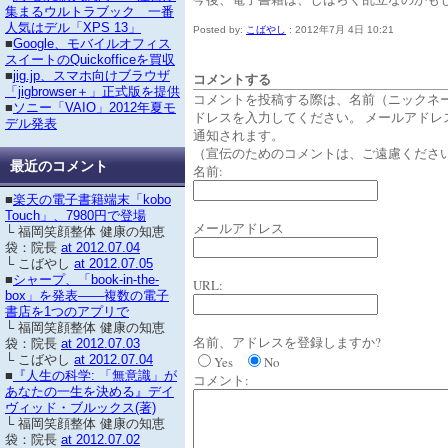
集まるウルトラブック 一番
人気はデル「XPS 13」
Posted by:
こばやし
: 2012年7月 4日 10:21
■
Google、モバイルオフィス
スイートのQuickofficeを買収
■
jig.jp、スマホ向けブラウザ
コメントする
「jigbrowser＋」正式版を提供
コメントを投稿する際は、名前（ニックネ
■
ソニー「VAIO」2012年夏モ
ドレスを入力してください。 メールアドレ
デル発表
通知されます。
（宣伝のためのコメントは、ご遠慮くださ
最近のコメント
名前:
■
楽天の電子書籍端末「kobo
Touch」、7980円で登場
メールアドレス
└ 福岡笑顔整体 健康の知恵
袋：院長
at 2012.07.04
└ こばやし
at 2012.07.05
■
シャープ、「book-in-the-
URL:
box」を発表――複数の電子
書店を1つのアプリで
└ 福岡笑顔整体 健康の知恵
名前、アドレスを登録しますか?
袋：院長
at 2012.07.03
└ こばやし
at 2012.07.04
Yes
No
■
『人生の科学: 「無意識」が
コメント:
あなたの一生を決める』デイ
ヴィッド・ブルックス(著)
└ 福岡笑顔整体 健康の知恵
袋：院長
at 2012.07.02