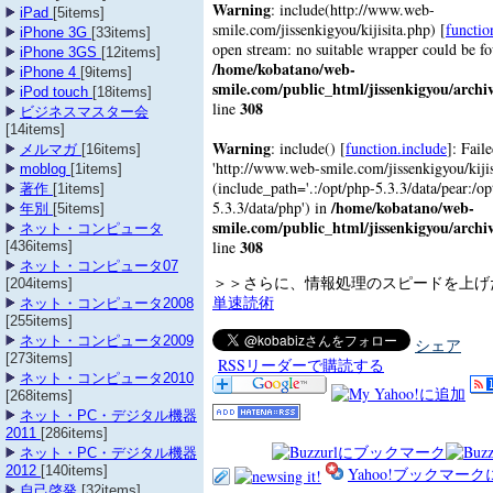
Warning
: include(http://www.web-
iPad
[5items]
smile.com/jissenkigyou/kijisita.php) [
functio
iPhone 3G
[33items]
open stream: no suitable wrapper could be f
iPhone 3GS
[12items]
/home/kobatano/web-
iPhone 4
[9items]
smile.com/public_html/jissenkigyou/archi
iPod touch
[18items]
308
line
ビジネスマスター会
[14items]
Warning
: include() [
function.include
]: Fail
メルマガ
[16items]
'http://www.web-smile.com/jissenkigyou/kijisi
moblog
[1items]
(include_path='.:/opt/php-5.3.3/data/pear:/op
著作
[1items]
/home/kobatano/web-
5.3.3/data/php') in
年別
[5items]
smile.com/public_html/jissenkigyou/archi
ネット・コンピュータ
308
line
[436items]
ネット・コンピュータ07
＞＞さらに、情報処理のスピードを上
[204items]
単速読術
ネット・コンピュータ2008
[255items]
ネット・コンピュータ2009
シェア
[273items]
RSSリーダーで購読する
ネット・コンピュータ2010
[268items]
ネット・PC・デジタル機器
2011
[286items]
ネット・PC・デジタル機器
2012
[140items]
Yahoo!ブックマー
自己啓発
[32items]