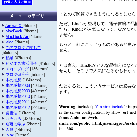
まとめて閲覧できるようになるとしたら
ただ、Kindleが登場して、電子書籍の
Arrows X
[4items]
たら、Kindleが人気になって、なかな
MacBook
[8items]
ません。
MacBook Air
[4items]
Vlog
[2items]
もっと、前にこういうものがあると良か
このブログに関して
せん。
[55items]
起業
[87items]
ビジネス書活用会
[41items]
とは言え、Kindleがどんな品揃えにな
blog・ブログ
[136items]
せんし、そこまで人気になるかもわかり
ブログ研究会
[5items]
本の感想
[184items]
だとすると、こういうサービスは必要な
本の感想2008
[40items]
ます。
本の感想2009
[40items]
本の感想2010
[34items]
本の感想2011
[42items]
Warning
: include() [
function.include
]: http
本の感想2012
[22items]
in the server configuration by allow_url_inc
読書法
[10items]
/home/kobatano/web-
もろもろ
[327items]
smile.com/public_html/jissenkigyou/archi
名著に学ぶ
[2items]
308
line
人脈
[14items]
iMac
[9items]