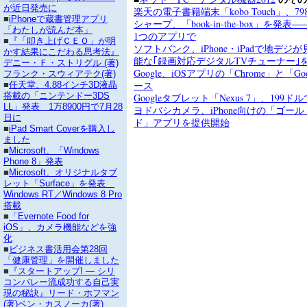
が近日発売に
楽天の電子書籍端末「kobo Touch」、7
■
iPhoneで蔵書管理アプリ
シャープ、「book-in-the-box」を
「わたしが読んだ本」
1つのアプリで
■
『「叩き上げＣＥＯ」が明
ソフトバンク、iPhone・iPadで地デ
かす結果にこだわる思考法』
能な｢録画対応デジタルTVチューナー｣
デニー・Ｆ・ストリグル (著)
Google、iOSアプリの「Chrome」と「Goo
フランク・スウィアテク(著)
ース
■
任天堂、4.88インチ3D液晶
搭載の「ニンテンドー3DS
Googleタブレット「Nexus 7」、199ド
LL」発表 1万8900円で7月28
ヨドバシカメラ、iPhone向けの「ゴー
日に
ド」アプリを提供開始
■
iPad Smart Coverを購入し
ました
■
Microsoft、「Windows
Phone 8」発表
■
Microsoft、オリジナルタブ
レット「Surface」を発表
Windows RT／Windows 8 Pro
搭載
■
「Evernote Food for
iOS」、カメラ機能などを強
化
■
ビジネス書活用会第28回
「健康管理」を開催しました
■
『スタートアップ! ― シリ
コンバレー流成功する自己実
現の秘訣』リード・ホフマン
(著)ベン・カスノーカ(著)