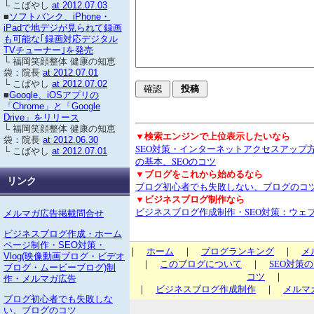
└ こばやし
at 2012.07.03
■
ソフトバンク、iPhone・
iPadで地デジが見られて録画
も可能な｢録画対応デジタル
TVチューナー｣を発売
└ 福岡笑顔整体 健康の知恵
袋：院長
at 2012.07.01
└ こばやし
at 2012.07.02
■
Google、iOSアプリの
「Chrome」と「Google
Drive」をリリース
└ 福岡笑顔整体 健康の知恵
▼検索エンジンで上位表示したいなら
袋：院長
at 2012.06.30
SEO対策・インターネットアクセスアップ
└ こばやし
at 2012.07.01
の基本、SEOのコツ
▼ブログをこれから始めるなら
リンク
ブログ初心者でも失敗しない、ブログのコ
▼ビジネスブログ制作なら
ビジネスブログ作成制作・SEO対策：ウェ
メルマガ広告掲載問合せ
ビジネスブログ作成・ホーム
ページ制作・SEO対策・
｜
ホーム
｜
ブログランキング
｜
メ
Vlog(映像動画ブログ・ビデオ
｜
このブログについて
｜
SEO対策
ブログ・ムービーブログ)制
コツ
｜
作・メルマガ広告
｜
ビジネスブログ作成制作
｜
メルマ
ブログ初心者でも失敗しな
い、ブログのコツ