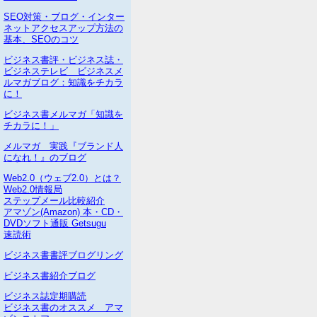
SEO対策・ブログ・インター
ネットアクセスアップ方法の
基本、SEOのコツ
ビジネス書評・ビジネス誌・
ビジネステレビ ビジネスメ
ルマガブログ：知識をチカラ
に！
ビジネス書メルマガ「知識を
チカラに！」
メルマガ 実践『ブランド人
になれ！』のブログ
Web2.0（ウェブ2.0）とは？
Web2.0情報局
ステップメール比較紹介
アマゾン(Amazon) 本・CD・
DVDソフト通販 Getsugu
速読術
ビジネス書書評ブログリング
ビジネス書紹介ブログ
ビジネス誌定期購読
ビジネス書のオススメ アマ