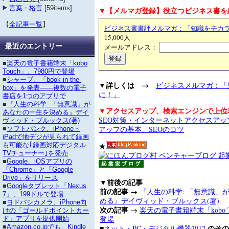
言葉・格言
[59items]
▼【メルマガ登録】役立つビジネス書を
【
全記事一覧
】
ビジネス書書評メルマガ：「知識をチカ
15,000人
最近のエントリー
メールアドレス：
■
楽天の電子書籍端末「kobo
Touch」、7980円で登場
■
シャープ、「book-in-the-
▼詳しくは →
ビジネスメルマガ：「
box」を発表――複数の電子
に！」
書店を1つのアプリで
■
『人生の科学: 「無意識」が
▼アクセスアップ、検索エンジンで上位
あなたの一生を決める』デイ
SEO対策・インターネットアクセスア
ヴィッド・ブルックス(著)
アップの基本、SEOのコツ
■
ソフトバンク、iPhone・
iPadで地デジが見られて録画
★
も可能な｢録画対応デジタル
TVチューナー｣を発売
■
Google、iOSアプリの
「Chrome」と「Google
Drive」をリリース
▼前後の記事
■
Googleタブレット「Nexus
前の記事 →
『人生の科学: 「無意識」
7」、199ドルで登場
める』デイヴィッド・ブルックス(著)
■
ヨドバシカメラ、iPhone向
次の記事 →
楽天の電子書籍端末「kobo T
けの「ゴールドポイントカー
登場
ド」アプリを提供開始
■
のその
■
Amazon.co.jpでも、Kindle
ネット・PC・デジタル機器2012