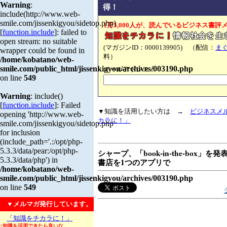
Warning
:
得！
include(http://www.web-
smile.com/jissenkigyou/sidetop.php)
1万5,000人が、読んでいるビジネス書評
[
function.include
]: failed to
open stream: no suitable
(マガジンID：0000139905) （配信：
ま
wrapper could be found in
料）
/home/kobatano/web-
smile.com/public_html/jissenkigyou/archives/003190.php
メールアドレス：
on line
549
Warning
: include()
[
function.include
]: Failed
▼知識を活用したい方は →
ビジネスメ
opening 'http://www.web-
カラに！」
smile.com/jissenkigyou/sidetop.php'
for inclusion
(include_path='.:/opt/php-
5.3.3/data/pear:/opt/php-
シャープ、「book-in-the-box」
5.3.3/data/php') in
書店を1つのアプリで
/home/kobatano/web-
smile.com/public_html/jissenkigyou/archives/003190.php
on line
549
▼メルマガ発行しています。
「知識をチカラに！」
↑知識を活用できたら良いな、