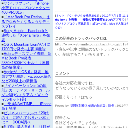
■
サンワサプライ、「iPhone
小型モバイルプロジェクター
400-PRJ015」
[
ネット・PC・デジタル機器2012
] :
2012年7月 3日 11:
■
「MacBook Pro Retina」 ま
the-box」を発表――複数の電子書店を1つのアプリで
｜
るでなめたくなるようなディ
ビジネスブログ：実践起業！成功への道。blogで人脈は
スプレイ
ク(0)
■
Sony Mobile、Facebookと
連携した「Xperia miro」を発
この記事のトラックバックURL
表
http://www.web-smile.com/mtss/mt-tb.cgi/318
■
OS X Mountain Lionが7月に
（宣伝や記事に関係のないトラックバック
1700円で発売--主要10機能
■
Retinaディスプレイ搭載、新
い。削除することがあります。）
MacBook Pro発表
2880×1800ピクセル「世界最
高の解像度」
■
Appleが「iOS 6」発表 地
コメント
図アプリ刷新、Facebook統合
など200以上の新機能
各社の対応次第ですね。
■
『イノベーション5つの原
どうなっていくのか様子見していかないと
則』カーティス・Ｒ・カール
ソン(著)ウィリアム・Ｗ・ウ
応援くりっく！ぽちっ
ィルモット(著)
■
「乗換NAVITIME」、iPhone
Posted by:
福岡笑顔整体 健康の知恵袋：院長
: 2012年7
版も登場
■
ビジネスパーソンの「20代
院長さん
のうちに読んでおきたい本」
各社どうなのでしょうね。
は？ DODA調べ
■
約7割に購入意向！ 注目が
今後、電子書籍は、しばらく乱立なのかも