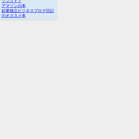
ゾンストア
アマゾンの本
起業独立ビジネスブログ日記
のオススメ本