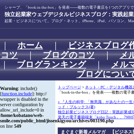
シャープ、「book-in-the-box」を発表――複数の電子書店を1つのアプリで
独立起業家ウェブデジタルビジネスブログ：実践起業！
起業・ビジネスについて。ブログ・ネット、iPhone、iPad、パソコン、
｜
ホーム
｜
ビジネスブログ
コツ
｜
ブログのコツ
｜
メ
｜
ブログランキング
｜
メル
ブログについ
トップページ
>
ネット・PC・デジタル機器2
Warning
: include()
「book-in-the-box」を発表――複数の
[
function.include
]: http://
wrapper is disabled in the
« 『人生の科学: 「無意識」があなたの一
server configuration by
ッド・ブルックス(著)
allow_url_include=0 in
独立起業ビジネスブログ日記：実践起業成
/home/kobatano/web-
楽天の電子書籍端末「kobo Touch」、7980
smile.com/public_html/jissenkigyou/archives/003190.php
on line
549
まぐまぐ新着メルマガ 【ビジネス