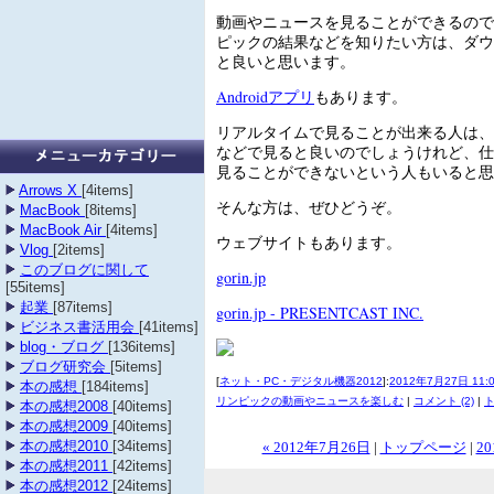
動画やニュースを見ることができるので
ピックの結果などを知りたい方は、ダウ
と良いと思います。
Androidアプリ
もあります。
リアルタイムで見ることが出来る人は、
などで見ると良いのでしょうけれど、仕
見ることができないという人もいると思
Arrows X
[4items]
そんな方は、ぜひどうぞ。
MacBook
[8items]
MacBook Air
[4items]
ウェブサイトもあります。
Vlog
[2items]
このブログに関して
gorin.jp
[55items]
起業
[87items]
gorin.jp - PRESENTCAST INC.
ビジネス書活用会
[41items]
blog・ブログ
[136items]
ブログ研究会
[5items]
[
ネット・PC・デジタル機器2012
]:
2012年7月27日 11:
本の感想
[184items]
リンピックの動画やニュースを楽しむ
|
コメント (2)
|
ト
本の感想2008
[40items]
本の感想2009
[40items]
本の感想2010
[34items]
« 2012年7月26日
|
トップページ
|
20
本の感想2011
[42items]
本の感想2012
[24items]