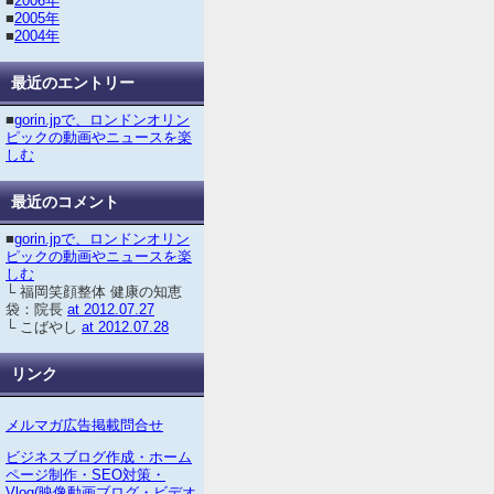
■
2006年
■
2005年
■
2004年
最近のエントリー
■
gorin.jpで、ロンドンオリン
ピックの動画やニュースを楽
しむ
最近のコメント
■
gorin.jpで、ロンドンオリン
ピックの動画やニュースを楽
しむ
└ 福岡笑顔整体 健康の知恵
袋：院長
at 2012.07.27
└ こばやし
at 2012.07.28
リンク
メルマガ広告掲載問合せ
ビジネスブログ作成・ホーム
ページ制作・SEO対策・
Vlog(映像動画ブログ・ビデオ