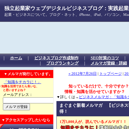
独立起業家ウェブデジタルビジネスブログ：実践起業！
起業・ビジネスについて。ブログ・ネット、iPhone、iPad、パソコン、
｜
ホーム
｜
ビジネスブログ作成制作
｜
SEO対策のコツ
｜
ブログランキング
｜
メルマガ登録・詳細
▼メルマガ発行しています。
« 2012年7月26日
|
トップページ
|
20
「知識をチカラに！」
知っているだけで、十分ですか？
↑知識を活用できたら良いな、
と思いますよね？
情報・知識を活かせていますか？
メールアドレス：
▼詳しくは→
ビジネスメルマガ：「知識を
まぐまぐ新着メルマガ 【ビジネス
得！
▼アクセスアップしたいなら
1万5,000人が、読んでいるメルマガ！！