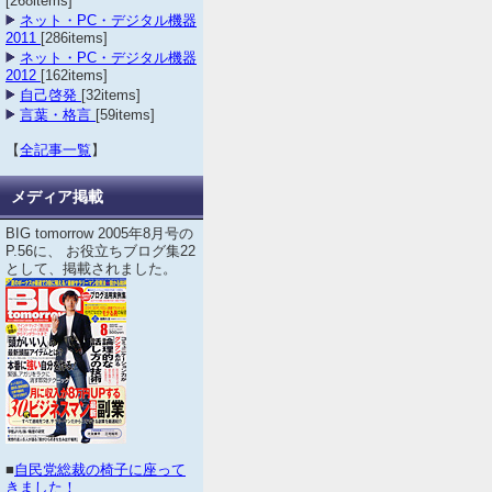
[268items]
ネット・PC・デジタル機器
2011
[286items]
ネット・PC・デジタル機器
2012
[162items]
自己啓発
[32items]
言葉・格言
[59items]
【
全記事一覧
】
メディア掲載
BIG tomorrow 2005年8月号の
P.56に、 お役立ちブログ集22
として、掲載されました。
■
自民党総裁の椅子に座って
きました！