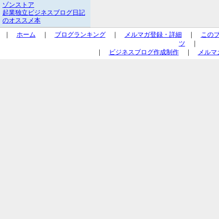
ゾンストア
起業独立ビジネスブログ日記
のオススメ本
｜
ホーム
｜
ブログランキング
｜
メルマガ登録・詳細
｜
この
ツ
｜
｜
ビジネスブログ作成制作
｜
メルマ