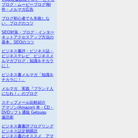
ブログ・ムービーブログ)制
作・メルマガ広告
ブログ初心者でも失敗しな
い、ブログのコツ
SEO対策・ブログ・インター
ネットアクセスアップ方法の
基本、SEOのコツ
ビジネス書評・ビジネス誌・
ビジネステレビ ビジネスメ
ルマガブログ：知識をチカラ
に！
ビジネス書メルマガ「知識を
チカラに！」
メルマガ 実践『ブランド人
になれ！』のブログ
ステップメール比較紹介
アマゾン(Amazon) 本・CD・
DVDソフト通販 Getsugu
速読術
ビジネス書書評ブログリング
ビジネス誌定期購読
ビジネス書のオススメ アマ