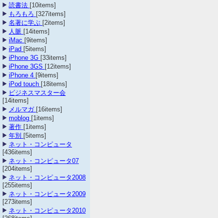
読書法
[10items]
もろもろ
[327items]
名著に学ぶ
[2items]
人脈
[14items]
iMac
[9items]
iPad
[5items]
iPhone 3G
[33items]
iPhone 3GS
[12items]
iPhone 4
[9items]
iPod touch
[18items]
ビジネスマスター会
[14items]
メルマガ
[16items]
moblog
[1items]
著作
[1items]
年別
[5items]
ネット・コンピュータ
[436items]
ネット・コンピュータ07
[204items]
ネット・コンピュータ2008
[255items]
ネット・コンピュータ2009
[273items]
ネット・コンピュータ2010