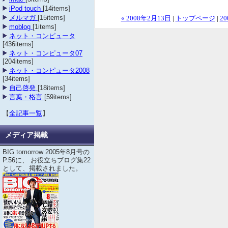
iPod touch
[14items]
メルマガ
[15items]
« 2008年2月13日
|
トップページ
|
20
moblog
[1items]
ネット・コンピュータ
[436items]
ネット・コンピュータ07
[204items]
ネット・コンピュータ2008
[34items]
自己啓発
[18items]
言葉・格言
[59items]
【
全記事一覧
】
メディア掲載
BIG tomorrow 2005年8月号の
P.56に、 お役立ちブログ集22
として、掲載されました。