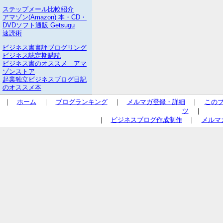
ステップメール比較紹介
アマゾン(Amazon) 本・CD・
DVDソフト通販 Getsugu
速読術
ビジネス書書評ブログリング
ビジネス誌定期購読
ビジネス書のオススメ アマ
ゾンストア
起業独立ビジネスブログ日記
のオススメ本
｜
ホーム
｜
ブログランキング
｜
メルマガ登録・詳細
｜
この
ツ
｜
｜
ビジネスブログ作成制作
｜
メルマ