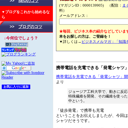
>>
SEOのコツ
(マガジンID：0000139905) （配信：
ま
料）
▼ブログをこれから始めるな
メールアドレス：
ら
>>
ブログのコツ
★毎回、ビジネス本の紹介などしていま
本をお探しの方は、ご登録を！
↓今何位でしょう？
▼詳しくは→
ビジネスメルマガ：「知識
携帯電話を充電できる「発電シャツ
携帯電話を充電できる「発電シャツ」開
より
ジョージア工科大学で、動きに反応
特殊繊維を開発、その繊維を使った
中という。
「徒歩発電」で携帯も充電
ということをお伝えしましたが、今回は
シャツだそうです。