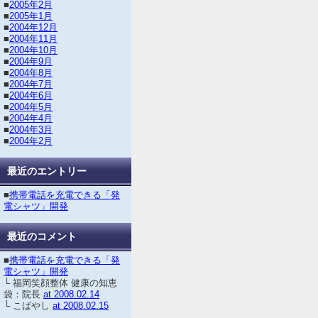
■
2005年2月
■
2005年1月
■
2004年12月
■
2004年11月
■
2004年10月
■
2004年9月
■
2004年8月
■
2004年7月
■
2004年6月
■
2004年5月
■
2004年4月
■
2004年3月
■
2004年2月
最近のエントリー
■
携帯電話を充電できる「発
電シャツ」開発
最近のコメント
■
携帯電話を充電できる「発
電シャツ」開発
└ 福岡笑顔整体 健康の知恵
袋：院長
at 2008.02.14
└ こばやし
at 2008.02.15