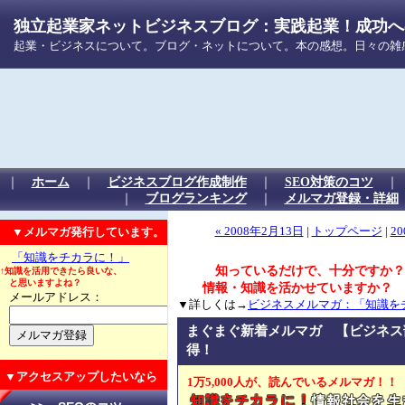
独立起業家ネットビジネスブログ：実践起業！成功への
起業・ビジネスについて。ブログ・ネットについて。本の感想。日々の雑
｜
ホーム
｜
ビジネスブログ作成制作
｜
SEO対策のコツ
｜
ブログランキング
｜
メルマガ登録・詳細
▼メルマガ発行しています。
« 2008年2月13日
|
トップページ
|
20
「知識をチカラに！」
知っているだけで、十分ですか？
↑知識を活用できたら良いな、
と思いますよね？
情報・知識を活かせていますか？
メールアドレス：
▼詳しくは→
ビジネスメルマガ：「知識を
まぐまぐ新着メルマガ 【ビジネス
得！
▼アクセスアップしたいなら
1万5,000人が、読んでいるメルマガ！！