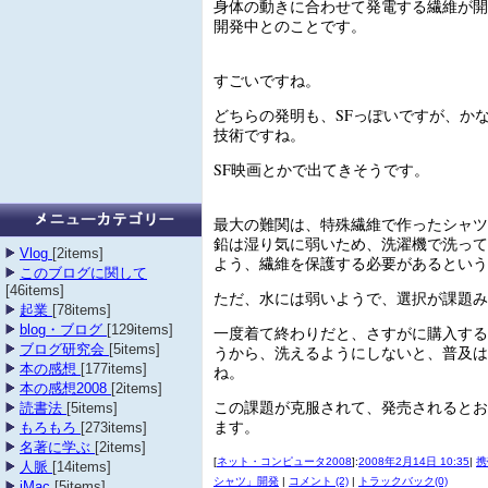
身体の動きに合わせて発電する繊維が開
開発中とのことです。
すごいですね。
どちらの発明も、SFっぽいですが、か
技術ですね。
SF映画とかで出てきそうです。
最大の難関は、特殊繊維で作ったシャツ
鉛は湿り気に弱いため、洗濯機で洗って
Vlog
[2items]
よう、繊維を保護する必要があるという
このブログに関して
[46items]
ただ、水には弱いようで、選択が課題み
起業
[78items]
blog・ブログ
[129items]
一度着て終わりだと、さすがに購入する
ブログ研究会
[5items]
うから、洗えるようにしないと、普及は
本の感想
[177items]
ね。
本の感想2008
[2items]
この課題が克服されて、発売されるとお
読書法
[5items]
ます。
もろもろ
[273items]
名著に学ぶ
[2items]
[
ネット・コンピュータ2008
]:
2008年2月14日 10:35
|
携
人脈
[14items]
シャツ」開発
|
コメント (2)
|
トラックバック(0)
iMac
[5items]