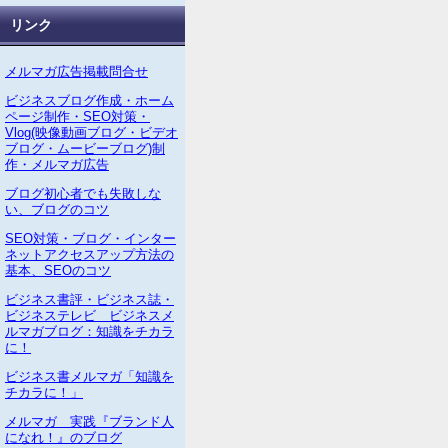
リンク
メルマガ広告掲載問合せ
ビジネスブログ作成・ホーム
ページ制作・SEO対策・
Vlog(映像動画ブログ・ビデオ
ブログ・ムービーブログ)制
作・メルマガ広告
ブログ初心者でも失敗しな
い、ブログのコツ
SEO対策・ブログ・インター
ネットアクセスアップ方法の
基本、SEOのコツ
ビジネス書評・ビジネス誌・
ビジネステレビ ビジネスメ
ルマガブログ：知識をチカラ
に！
ビジネス書メルマガ「知識を
チカラに！」
メルマガ 実践『ブランド人
になれ！』のブログ